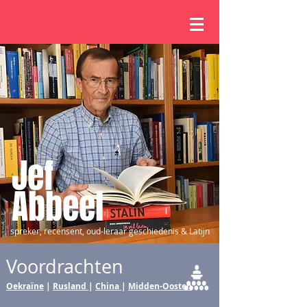
Jef
Abbeel
spreker, recensent, oud-leraar geschiedenis & Latijn
Voordrachten
Oekraïne
|
Rusland
|
China
|
Midden-Oosten