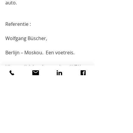
auto.
Referentie :
Wolfgang Büscher,
Berlijn – Moskou.  Een voetreis.
Uitgeverij Atlas, Amsterdam / VBK,  
Antwerpen, 2007.
223 p. ; ISBN 90 – 450 – 0447 – x;       € 
19,90.
Bewijsnummer naar :
Veen, Bosch en Keuning
t.a.v. Christine Van Steerteghem of 