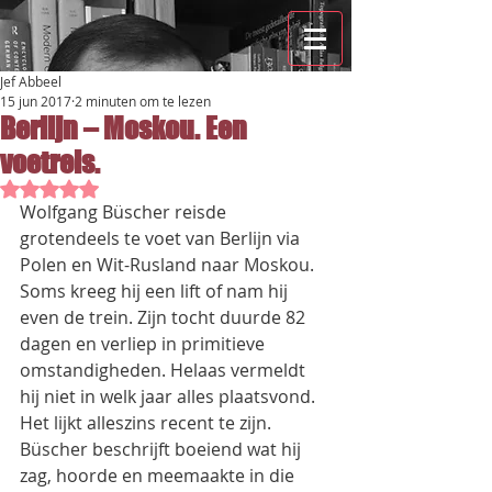
Jef Abbeel
15 jun 2017
2 minuten om te lezen
Berlijn – Moskou. Een
voetreis.
Beoordeeld met NaN uit 5 sterren.
Wolfgang Büscher reisde 
grotendeels te voet van Berlijn via 
Polen en Wit-Rusland naar Moskou. 
Soms kreeg hij een lift of nam hij 
even de trein. Zijn tocht duurde 82 
dagen en verliep in primitieve 
omstandigheden. Helaas vermeldt 
hij niet in welk jaar alles plaatsvond. 
Het lijkt alleszins recent te zijn.  
Büscher beschrijft boeiend wat hij 
zag, hoorde en meemaakte in die 