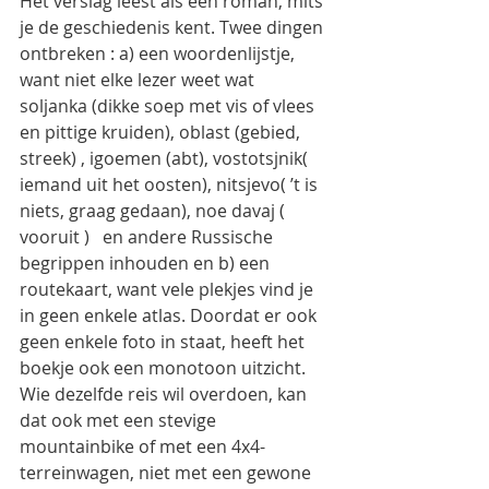
Het verslag leest als een roman, mits 
je de geschiedenis kent. Twee dingen 
ontbreken : a) een woordenlijstje, 
want niet elke lezer weet wat 
soljanka (dikke soep met vis of vlees 
en pittige kruiden), oblast (gebied, 
streek) , igoemen (abt), vostotsjnik( 
iemand uit het oosten), nitsjevo( ’t is 
niets, graag gedaan), noe davaj ( 
vooruit )   en andere Russische 
begrippen inhouden en b) een 
routekaart, want vele plekjes vind je 
in geen enkele atlas. Doordat er ook 
geen enkele foto in staat, heeft het 
boekje ook een monotoon uitzicht.
Wie dezelfde reis wil overdoen, kan 
dat ook met een stevige 
mountainbike of met een 4x4-
terreinwagen, niet met een gewone 