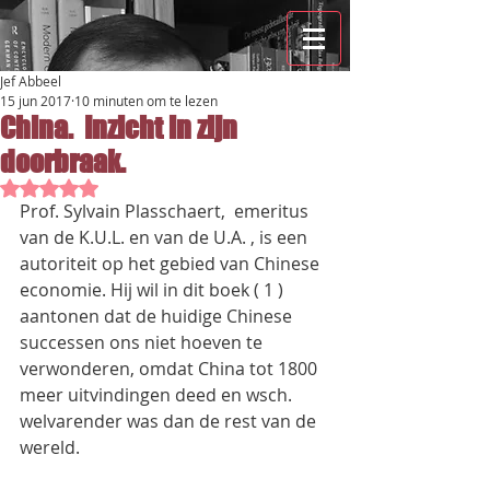
Jef Abbeel
15 jun 2017
10 minuten om te lezen
China. Inzicht in zijn
doorbraak.
Beoordeeld met NaN uit 5 sterren.
Prof. Sylvain Plasschaert,  emeritus 
van de K.U.L. en van de U.A. , is een 
autoriteit op het gebied van Chinese 
economie. Hij wil in dit boek ( 1 )  
aantonen dat de huidige Chinese 
successen ons niet hoeven te 
verwonderen, omdat China tot 1800 
meer uitvindingen deed en wsch. 
welvarender was dan de rest van de 
wereld.