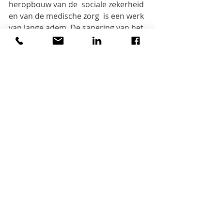
heropbouw van de  sociale zekerheid 
en van de medische zorg  is een werk 
van lange adem. De sanering van het 
bankwezen is aan de gang en wordt 
bevorderd door de intrede van 
Britse en Zwitserse banken in de 
staatsbanken en door de spaarijver 
van de bevolking. De rijkdom aan 
deviezen is volgens Plasschaert geen 
gevolg van het exportsurplus, maar 
van de buitenlandse investeringen.
De inventiviteit blijft voorlopig 
beperkt tot de landbouwsector, m.n. 
in de genetisch gemodificeerde 
rijstsoorten (265).
De bijlagen bestaan uit een 
chronologie van de dynastieën, 
bibliografie en een selectieve index.