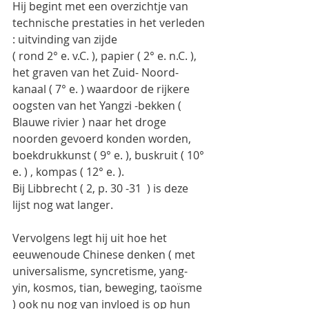
Hij begint met een overzichtje van 
technische prestaties in het verleden 
: uitvinding van zijde
( rond 2° e. v.C. ), papier ( 2° e. n.C. ), 
het graven van het Zuid- Noord- 
kanaal ( 7° e. ) waardoor de rijkere 
oogsten van het Yangzi -bekken ( 
Blauwe rivier ) naar het droge 
noorden gevoerd konden worden,  
boekdrukkunst ( 9° e. ), buskruit ( 10° 
e. ) , kompas ( 12° e. ).
Bij Libbrecht ( 2, p. 30 -31  ) is deze 
lijst nog wat langer.
Vervolgens legt hij uit hoe het 
eeuwenoude Chinese denken ( met 
universalisme, syncretisme, yang- 
yin, kosmos, tian, beweging, taoïsme 
) ook nu nog van invloed is op hun 