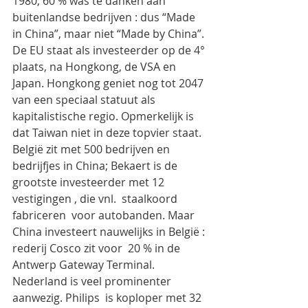
1980; 60 % was te danken aan 
buitenlandse bedrijven : dus “Made 
in China”, maar niet “Made by China”.
De EU staat als investeerder op de 4° 
plaats, na Hongkong, de VSA en 
Japan. Hongkong geniet nog tot 2047 
van een speciaal statuut als 
kapitalistische regio. Opmerkelijk is 
dat Taiwan niet in deze topvier staat. 
België zit met 500 bedrijven en 
bedrijfjes in China; Bekaert is de 
grootste investeerder met 12 
vestigingen , die vnl.  staalkoord 
fabriceren  voor autobanden. Maar 
China investeert nauwelijks in België : 
rederij Cosco zit voor  20 % in de 
Antwerp Gateway Terminal.
Nederland is veel prominenter 
aanwezig. Philips  is koploper met 32 