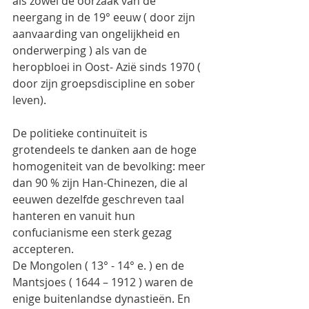
als zowel de oorzaak van de 
neergang in de 19° eeuw ( door zijn 
aanvaarding van ongelijkheid en 
onderwerping ) als van de 
heropbloei in Oost- Azië sinds 1970 ( 
door zijn groepsdiscipline en sober 
leven).
De politieke continuïteit is 
grotendeels te danken aan de hoge 
homogeniteit van de bevolking: meer 
dan 90 % zijn Han-Chinezen, die al 
eeuwen dezelfde geschreven taal 
hanteren en vanuit hun 
confucianisme een sterk gezag 
accepteren.
De Mongolen ( 13° - 14° e. ) en de 
Mantsjoes ( 1644 – 1912 ) waren de 
enige buitenlandse dynastieën. En 