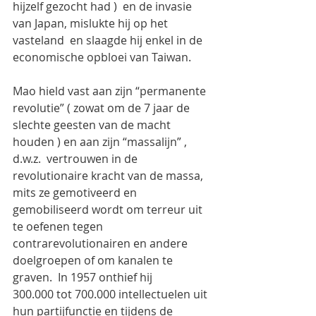
hijzelf gezocht had )  en de invasie 
van Japan, mislukte hij op het 
vasteland  en slaagde hij enkel in de 
economische opbloei van Taiwan.
Mao hield vast aan zijn “permanente 
revolutie” ( zowat om de 7 jaar de 
slechte geesten van de macht 
houden ) en aan zijn “massalijn” , 
d.w.z.  vertrouwen in de 
revolutionaire kracht van de massa, 
mits ze gemotiveerd en 
gemobiliseerd wordt om terreur uit 
te oefenen tegen 
contrarevolutionairen en andere 
doelgroepen of om kanalen te 
graven.  In 1957 onthief hij
300.000 tot 700.000 intellectuelen uit 
hun partijfunctie en tijdens de 