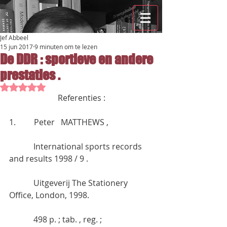
Jef Abbeel
15 jun 2017
9 minuten om te lezen
De DDR : sportieve en andere
prestaties .
Beoordeeld met NaN uit 5 sterren.
                        Referenties :
1.         Peter   MATTHEWS ,
            International sports records 
and results 1998 / 9 .
            Uitgeverij The Stationery 
Office, London, 1998.
            498 p. ; tab. , reg. ;