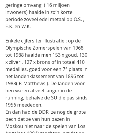
geringe omvang  ( 16 miljoen 
inwoners) haalde in zo’n korte 
periode zoveel edel metaal op O.S. , 
E.K. en W.K.
Enkele cijfers ter illustratie : op de 
Olympische Zomerspelen van 1968 
tot 1988 haalde men 153 x goud, 130 
x zilver , 127 x brons of in totaal 410 
medailles, goed voor een 7° plaats in 
het landenklassement van 1896 tot 
1988( P. Matthews ). De landen vóór 
hen waren al veel langer in de 
running, behalve de SU die pas sinds 
1956 meededen.  
En dan had de DDR  ze nog de grote 
pech dat ze van hun bazen in 
Moskou niet naar de spelen van Los 