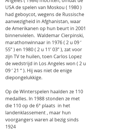
Angeles ( 1984) mochten, omdat de 
USA de spelen van Moskou ( 1980 ) 
had geboycot, wegens de Russische 
aanwezigheid in Afghanistan, waar 
de Amerikanen op hun beurt in 2001 
binnenvielen.  Waldemar Cierpinski, 
marathonwinnaar in 1976 ( 2 u 09 ‘ 
55” ) en 1980 ( 2 u 11’ 03” ), zat voor  
zijn TV te huilen, toen Carlos Lopez 
de wedstrijd in Los Angeles won ( 2 u 
09 ‘ 21 “ ). Hij was niet de enige 
diepongelukkige.
Op de Winterspelen haalden ze 110 
medailles. In 1988 stonden ze met 
die 110 op de 6° plaats  in het 
landenklassement , maar hun 
voorgangers waren al bezig sinds 
1924