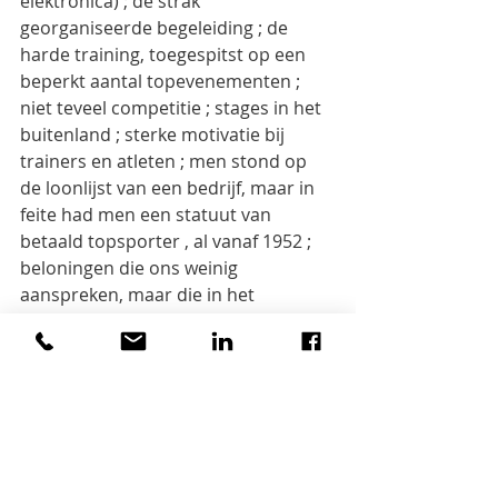
elektronica) ; de strak 
georganiseerde begeleiding ; de 
harde training, toegespitst op een 
beperkt aantal topevenementen ; 
niet teveel competitie ; stages in het 
buitenland ; sterke motivatie bij 
trainers en atleten ; men stond op 
de loonlijst van een bedrijf, maar in 
feite had men een statuut van 
betaald topsporter , al vanaf 1952 ; 
beloningen die ons weinig 
aanspreken, maar die in het 
Oostblok voorbehouden waren aan 
de “nomenclatura” of de 
bevoorrechten : reizen naar het 
buitenland, iets mooiere woningen, 
een westerse auto, goederen die 
anderen nergens vonden .
Ons eindoordeel dan : het is een 