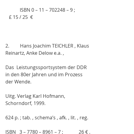
            ISBN 0 – 11 – 702248 – 9 ;            
   £ 15 / 25  €
2.         Hans Joachim TEICHLER , Klaus 
Reinartz, Anke Delow e.a. ,
Das  Leistungssportsystem der DDR  
in den 80er Jahren und im Prozess 
der Wende.
Uitg. Verlag Karl Hofmann, 
Schorndorf, 1999.
624 p. ; tab. , schema’s , afk. , lit. , reg.
ISBN   3 – 7780 – 8961 – 7 ;             26 € .