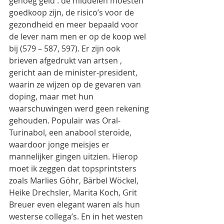
genoeg geld : de middelen moesten 
goedkoop zijn, de risico’s voor de 
gezondheid en meer bepaald voor 
de lever nam men er op de koop wel 
bij (579 – 587, 597). Er zijn ook 
brieven afgedrukt van artsen , 
gericht aan de minister-president, 
waarin ze wijzen op de gevaren van 
doping, maar met hun 
waarschuwingen werd geen rekening 
gehouden. Populair was Oral-
Turinabol, een anabool steroïde, 
waardoor jonge meisjes er 
mannelijker gingen uitzien. Hierop 
moet ik zeggen dat topsprintsters 
zoals Marlies Göhr, Bärbel Wöckel, 
Heike Drechsler, Marita Koch, Grit 
Breuer even elegant waren als hun 
westerse collega’s. En in het westen 