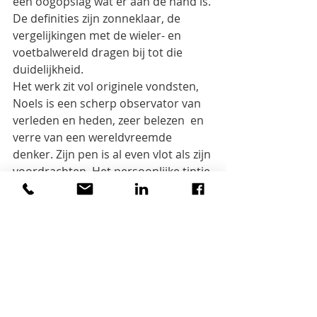
één oogopslag wat er aan de hand is. 
De definities zijn zonneklaar, de 
vergelijkingen met de wieler- en 
voetbalwereld dragen bij tot die 
duidelijkheid.
Het werk zit vol originele vondsten, 
Noels is een scherp observator van 
verleden en heden, zeer belezen  en 
verre van een wereldvreemde 
denker. Zijn pen is al even vlot als zijn 
voordrachten. Het persoonlijke tintje 
stoort niet.  Het overgrote deel van 
het boek is geschreven in zeer 
begrijpelijke taal. Soms wordt van de 
lezer wat kennis van economie en 
van scheikunde verwacht.
De opmerkingen die nu volgen, zijn 
dan ook eerder details. Spanje was in 