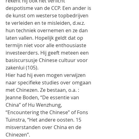
rekent hij ook het verlicht 
despotisme van de CCP. Een ander is 
de kunst om westerse topbedrijven 
te verleiden en te misleiden, d.w.z. 
hun techniek overnemen en ze dan 
laten vallen. Hopelijk geldt dat op 
termijn niet voor alle enthousiaste 
investeerders. Hij geeft meteen een 
basiscursusje Chinese cultuur voor 
zakenlui (105).
Hier had hij even mogen verwijzen 
naar specifieke studies over omgaan 
met Chinezen. Ze bestaan, o.a. : 
Jeanne Boden, “De essentie van 
China” of Hu Wenzhung, 
“Encountering the Chinese” of Fons 
Tuinstra, “Het andere oosten. 15 
misverstanden over China en de 
Chinezen”.