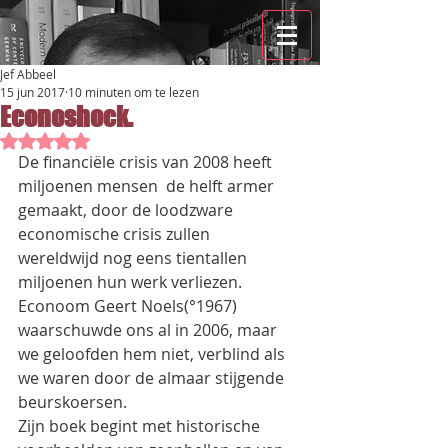
Jef Abbeel
15 jun 2017
10 minuten om te lezen
Econoshock.
Beoordeeld met NaN uit 5 sterren.
De financiële crisis van 2008 heeft 
miljoenen mensen  de helft armer 
gemaakt, door de loodzware 
economische crisis zullen  
wereldwijd nog eens tientallen 
miljoenen hun werk verliezen.
Econoom Geert Noels(°1967) 
waarschuwde ons al in 2006, maar 
we geloofden hem niet, verblind als 
we waren door de almaar stijgende 
beurskoersen.
Zijn boek begint met historische 