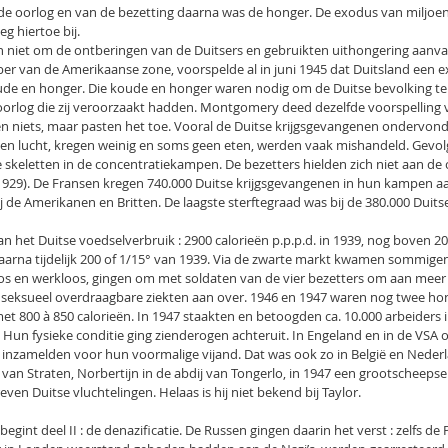
de oorlog en van de bezetting daarna was de honger. De exodus van miljoene
eg hiertoe bij.
 niet om de ontberingen van de Duitsers en gebruikten uithongering aanvanke
er van de Amerikaanse zone, voorspelde al in juni 1945 dat Duitsland een e
oude en honger. Die koude en honger waren nodig om de Duitse bevolking te
orlog die zij veroorzaakt hadden. Montgomery deed dezelfde voorspelling v
 niets, maar pasten het toe. Vooral de Duitse krijgsgevangenen ondervonden 
en lucht, kregen weinig en soms geen eten, werden vaak mishandeld. Gevolg 
de skeletten in de concentratiekampen. De bezetters hielden zich niet aan de
929). De Fransen kregen 740.000 Duitse krijgsgevangenen in hun kampen aan d
ij de Amerikanen en Britten. De laagste sterftegraad was bij de 380.000 Duits
 van het Duitse voedselverbruik : 2900 calorieën p.p.p.d. in 1939, nog boven 2
aarna tijdelijk 200 of 1/15° van 1939. Via de zwarte markt kwamen sommigen
oos en werkloos, gingen om met soldaten van de vier bezetters om aan meer 
r seksueel overdraagbare ziekten aan over. 1946 en 1947 waren nog twee hon
t 800 à 850 calorieën. In 1947 staakten en betoogden ca. 10.000 arbeiders i
 Hun fysieke conditie ging zienderogen achteruit. In Engeland en in de VSA 
 inzamelden voor hun voormalige vijand. Dat was ook zo in België en Nederl
van Straten, Norbertijn in de abdij van Tongerlo, in 1947 een grootscheepse
ven Duitse vluchtelingen. Helaas is hij niet bekend bij Taylor.
 begint deel II : de denazificatie. De Russen gingen daarin het verst : zelfs de P