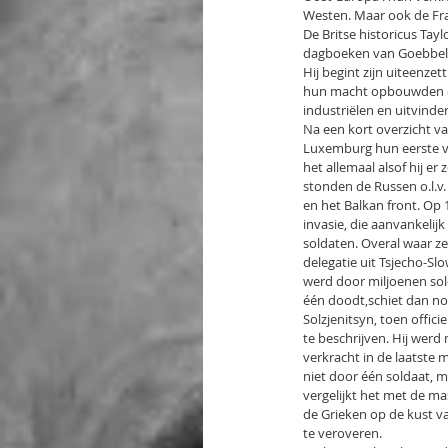
Westen. Maar ook de Fr
De Britse historicus Tay
dagboeken van Goebbels,
Hij begint zijn uiteenze
hun macht opbouwden en 
industriëlen en uitvind
Na een kort overzicht va
Luxemburg hun eerste voo
het allemaal alsof hij er 
stonden de Russen o.l.v.
en het Balkan front. Op 
invasie, die aanvankelij
soldaten. Overal waar ze
delegatie uit Tsjecho-Sl
werd door miljoenen solda
één doodt,schiet dan nog
Solzjenitsyn, toen offi
te beschrijven. Hij wer
verkracht in de laatste
niet door één soldaat, m
vergelijkt het met de ma
de Grieken op de kust va
te veroveren.