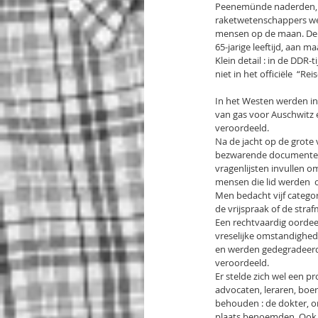
Peenemünde naderden, vl
raketwetenschappers wer
mensen op de maan. De R
65-jarige leeftijd, aan m
Klein detail : in de DD
niet in het officiële  “R
In het Westen werden in
van gas voor Auschwitz 
veroordeeld.
Na de jacht op de grote 
bezwarende documenten 
vragenlijsten invullen 
mensen die lid werden 
Men bedacht vijf categor
de vrijspraak of de stra
Een rechtvaardig oordee
vreselijke omstandighede
en werden gedegradeerd
veroordeeld.
Er stelde zich wel een 
advocaten, leraren, bo
behouden : de dokter, o
plaats benoemden. Ook l