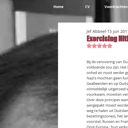
Home
CV
Voordrachten
Jef Abbeel
15 jun 201
Exorcising Hitl
Beoordeeld met 
Bij de verovering van Du
voldoende zou zijn. Het
onheil en nooit eerder
Nazi’s mochten geen fun
Geallieerden en op Duit
onmiddellijk uitgeroeid
voorkwam, moesten ver
Over deze principes war
aangepakt moest worden.
weg te halen uit Duitsla
bezettingszones), het l
voorstel. Russen en Fra
Oost-Europa : hun verkr