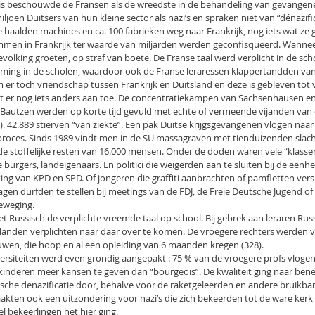
is beschouwde de Fransen als de wreedste in de behandeling van gevangene
iljoen Duitsers van hun kleine sector als nazi’s en spraken niet van “dénazifi
Ze haalden machines en ca. 100 fabrieken weg naar Frankrijk, nog iets wat 
men in Frankrijk ter waarde van miljarden werden geconfisqueerd. Wanneer
olking groeten, op straf van boete. De Franse taal werd verplicht in de scho
ming in de scholen, waardoor ook de Franse leraressen klappertandden van
 er toch vriendschap tussen Frankrijk en Duitsland en deze is gebleven tot
et er nog iets anders aan toe. De concentratiekampen van Sachsenhausen e
autzen werden op korte tijd gevuld met echte of vermeende vijanden van d
. 42.889 stierven “van ziekte”. Een pak Duitse krijgsgevangenen vlogen naa
roces. Sinds 1989 vindt men in de SU massagraven met tienduizenden slacht
 stoffelijke resten van 16.000 mensen. Onder de doden waren vele “klassen
 burgers, landeigenaars. En politici die weigerden aan te sluiten bij de eenhe
 van KPD en SPD. Of jongeren die graffiti aanbrachten of pamfletten vers
gen durfden te stellen bij meetings van de FDJ, de Freie Deutsche Jugend of
eweging.
t Russisch de verplichte vreemde taal op school. Bij gebrek aan leraren Ru
 landen verplichten naar daar over te komen. De vroegere rechters werden 
uwen, die hoop en al een opleiding van 6 maanden kregen (328).
ersiteiten werd even grondig aangepakt : 75 % van de vroegere profs vlogen
inderen meer kansen te geven dan “bourgeois”. De kwaliteit ging naar bene
che denazificatie door, behalve voor de raketgeleerden en andere bruikbare
ten ook een uitzondering voor nazi’s die zich bekeerden tot de ware kerk v
 bekeerlingen het hier ging.