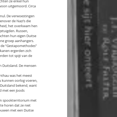
chten ze enkel hun 
oon uitgemoord. Circa 
 nul. De verwoestingen 
nover de Nazi’s die 
sheid, het overkwam hen 
getuigden. Russen, 
achten hun eigen Duitse 
ne groep aanhangers. 
er de “Gestapomethodes” 
kanen ergerden zich 
rden tot spijt van de 
n Duitsland. De mensen 
nthau was het meest 
u kunnen oorlog voeren, 
 Duitsland bekend, want 
rd met een Joods 
en spookterritorium met 
te horen dat ze niet 
ouwen met een Duitse 