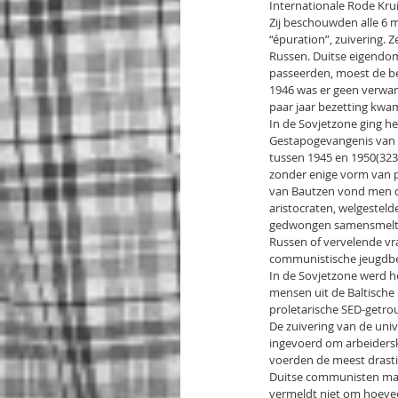
Internationale Rode Kru
Zij beschouwden alle 6 m
“épuration”, zuivering. 
Russen. Duitse eigendom
passeerden, moest de bev
1946 was er geen verwar
paar jaar bezetting kwam
In de Sovjetzone ging h
Gestapogevangenis van B
tussen 1945 en 1950(323)
zonder enige vorm van p
van Bautzen vond men de
aristocraten, welgestelde
gedwongen samensmelting
Russen of vervelende vra
communistische jeugdb
In de Sovjetzone werd he
mensen uit de Baltische
proletarische SED-getro
De zuivering van de univ
ingevoerd om arbeidersk
voerden de meest drastis
Duitse communisten maak
vermeldt niet om hoeveel