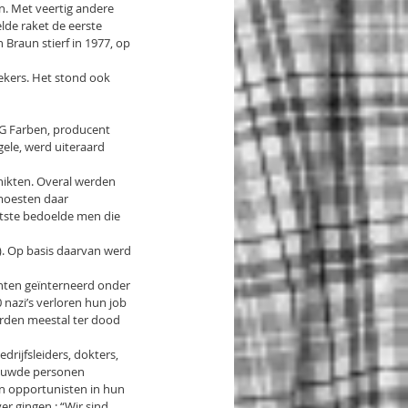
. Met veertig andere 
de raket de eerste 
raun stierf in 1977, op 
ekers. Het stond ook 
IG Farben, producent 
ele, werd uiteraard 
chikten. Overal werden 
oesten daar 
atste bedoelde men die 
). Op basis daarvan werd 
chten geïnterneerd onder 
nazi’s verloren hun job 
den meestal ter dood 
ijfsleiders, dokters, 
rouwde personen 
n opportunisten in hun 
 gingen : “Wir sind 