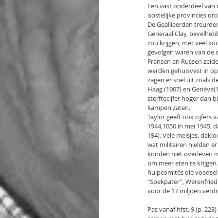
Een vast onderdeel van 
oostelijke provincies dro
De Geallieerden treurden
Generaal Clay, bevelhebb
zou krijgen, met veel k
gevolgen waren van de o
Fransen en Russen zeiden
werden gehuisvest in op
zagen er snel uit zoals 
Haag (1907) en Genève(1
sterftecijfer hoger dan b
kampen zaten.
Taylor geeft ook cijfers
1944,1050 in mei 1945, d
194). Vele meisjes, dakl
wat militairen hielden e
konden niet overleven me
om meer eten te krijgen.
hulpcomités die voedsel
“Spekpater”, Werenfried 
voor de 17 miljoen verdre
Pas vanaf hfst. 9 (p. 223)