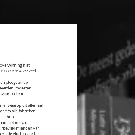
 overwinning niet 
 1933 en 1945 zoveel 
gen pleegden op 
lieerden, moesten 
aar Hitler in 
ier waarop dit allemaal 
r om alle fabrieken 
n in hun 
n niet in op dit 
“bevrijde” landen van 
 op de vlucht naar het 