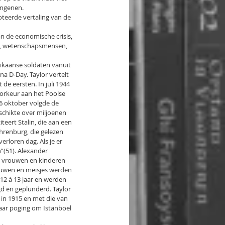
angenen.
oteerde vertaling van de 
an de economische crisis, 
ci, wetenschapsmensen, 
rikaanse soldaten vanuit 
a D-Day. Taylor vertelt 
 de eersten. In juli 1944 
oorkeur aan het Poolse 
16 oktober volgde de 
schikte over miljoenen 
eert Stalin, die aan een 
Ehrenburg, die gelezen 
erloren dag. Als je er 
”(51). Alexander 
e vrouwen en kinderen 
ouwen en meisjes werden 
12 à 13 jaar en werden 
gd en geplunderd. Taylor 
 in 1915 en met die van 
haar poging om Istanboel 