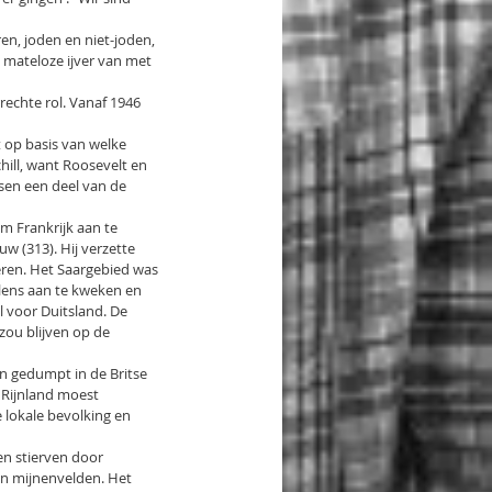
en, joden en niet-joden, 
 mateloze ijver van met 
rechte rol. Vanaf 1946 
 op basis van welke 
hill, want Roosevelt en 
nsen een deel van de 
om Frankrijk aan te 
uw (313). Hij verzette 
eren. Het Saargebied was 
lens aan te kweken en 
 voor Duitsland. De 
zou blijven op de 
n gedumpt in de Britse 
 Rijnland moest 
 lokale bevolking en 
en stierven door 
an mijnenvelden. Het 