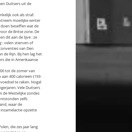
n Duitsers uit de 
lijk ook als straf. 
xtreem moeilijke winter 
 doen beseffen wat de 
oor de Britse zone. De 
dit aan de lijve : ze 
: velen stierven of 
 conventies van Den 
e Rijn. Bij hen lag het 
ers die in Amerikaanse 
000 tot de zomer van 
 aan 400 calorieën (193-
voedsel te raken. Nogal 
gerjaren. Vele Duitsers 
n de Westelijke zondes 
ontstonden zelfs 
and, waar de 
 inzamelactie opzette 
olen, die zes jaar lang 