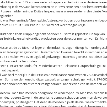
uchtten hij en 177 andere wetenschappers en technici naar de Amerikanen
kte hij in de VSA aan kernraketten en in 1969 zette een door hem ontwikkel
ussen hadden minder Duitse helpers, maar waren eerder in de ruimte. Von B
aagkanker.
R-tijd was Peenemünde “Sperrgebiet”, streng verboden voor inwoners en bezo
eisebuch DDR” uit 1988. Pas in 1991 werd het weer toegankelijk.
dustriëlen zoals Krupp opgepakt of onder huisarrest geplaatst. De top van 
en Treblinka en scheikundige producten voor de experimenten van Dr. Meng
vissen uit de politiek, het leger en de industrie, begon die op hun onderges
en ledenlijsten gevonden. De verdachten kwamen terecht in kampen en m
om uit te maken wie overtuigde of gedwongen nazi was geweest. Met deze la
 om hun werk te behouden.
ieën : Entlastete, Mitläufer, Minderbelastete, Belastete, Hauptschuldige(261
fmaat bepaald.
l was heel moeilijk : in de Britse en Amerikaanse zone werden 72.000 verda
n. Soms werden onschuldigen gestraft en gingen schuldigen vrijuit. 374.000 
 tot handenarbeid of verder vastgehouden. Kaderleden van de kampen wer
probleem : men had mensen nodig voor de wederopbouw. Men kon niet alle bedr
eren degraderen. Zeker in de agrarische gemeenschappen wou men de vert
nderwijzer, politieagent. Het deed de mensen pijn als de nieuwe rechtbanke
eidinggevende figuren zoals Kurt Schumacher vonden dat de bezetters te ver