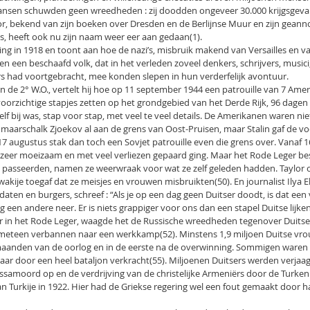
ansen schuwden geen wreedheden : zij doodden ongeveer 30.000 krijgsgev
lor, bekend van zijn boeken over Dresden en de Berlijnse Muur en zijn geann
 heeft ook nu zijn naam weer eer aan gedaan(1).
tting in 1918 en toont aan hoe de nazi’s, misbruik makend van Versailles en v
een beschaafd volk, dat in het verleden zoveel denkers, schrijvers, musi
ers had voortgebracht, mee konden slepen in hun verderfelijk avontuur.
n de 2° W.O., vertelt hij hoe op 11 september 1944 een patrouille van 7 Ame
rzichtige stapjes zetten op het grondgebied van het Derde Rijk, 96 dagen n
zelf bij was, stap voor stap, met veel te veel details. De Amerikanen waren niet
 maarschalk Zjoekov al aan de grens van Oost-Pruisen, maar Stalin gaf de v
17 augustus stak dan toch een Sovjet patrouille even die grens over. Vanaf 
k zeer moeizaam en met veel verliezen gepaard ging. Maar het Rode Leger be
 passeerden, namen ze weerwraak voor wat ze zelf geleden hadden. Taylor cit
owakije toegaf dat ze meisjes en vrouwen misbruikten(50). En journalist Ilya 
ten en burgers, schreef : “Als je op een dag geen Duitser doodt, is dat een v
 een andere neer. Er is niets grappiger voor ons dan een stapel Duitse lijken
cier in het Rode Leger, waagde het de Russische wreedheden tegenover Duits
d meteen verbannen naar een werkkamp(52). Minstens 1,9 miljoen Duitse vr
 maanden van de oorlog en in de eerste na de overwinning. Sommigen waren 
aar door een heel bataljon verkracht(55). Miljoenen Duitsers werden verjaa
ssamoord op en de verdrijving van de christelijke Armeniërs door de Turken
n Turkije in 1922. Hier had de Griekse regering wel een fout gemaakt door 