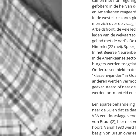
samen met hun regering
gefolterd in de hel van
en Amerikanen reageerde
In de westelijke zones 
men zich over de vraag 
Arbeidsfront, de vele le
leden van de welvaartso
gehad met de nazi’s. De 
Himmler(22 mei). Speer, 
In het Beierse Neurenbe
In de Amerikaanse sector
burgers werden toegelate
Ondertussen hielden de 
“klassenvijanden” in Oos
anderen werden vermoord 
geëxecuteerd of naar de
werden ontmanteld en n
Een aparte behandeling k
naar de SU en dat ze da
VSA een doorslaggevende
von Braun(2), hier niet v
hoort. Vanaf 1930 werd h
bezig. Von Braun overl