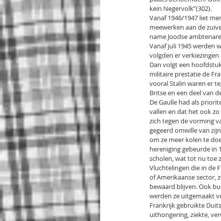
kein Negervolk”(302).
Vanaf 1946/1947 liet men
meewerken aan de zuiver
name Joodse ambtenaren 
Vanaf juli 1945 werden w
volgden er verkiezingen 
Dan volgt een hoofdstuk 
militaire prestatie de F
vooral Stalin waren er te
Britse en een deel van 
De Gaulle had als priorit
vallen en dat het ook zo 
zich tegen de vorming v
gegeerd omwille van zij
om ze meer kolen te doen
hereniging gebeurde in 
scholen, wat tot nu toe z
Vluchtelingen die in de 
of Amerikaanse sector, z
bewaard blijven. Ook bui
werden ze uitgemaakt vo
Frankrijk gebruikte Duit
uithongering, ziekte, v