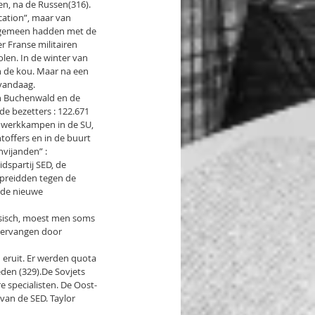
n, na de Russen(316). 
cation”, maar van 
ze gemeen hadden met de 
 Franse militairen 
len. In de winter van 
 de kou. Maar na een 
 vandaag.
n Buchenwald en de 
e bezetters : 122.671 
r werkkampen in de SU, 
offers en in de buurt 
vijanden” : 
idspartij SED, de 
preidden tegen de 
 de nieuwe 
ssisch, moest men soms 
vervangen door 
 eruit. Er werden quota 
den (329).De Sovjets 
 specialisten. De Oost-
an de SED. Taylor 