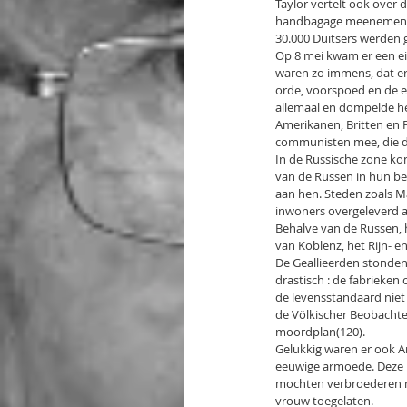
Taylor vertelt ook over 
handbagage meenemen en
30.000 Duitsers werden 
Op 8 mei kwam er een ei
waren zo immens, dat er
orde, voorspoed en de e
allemaal en dompelde hen
Amerikanen, Britten en 
communisten mee, die d
In de Russische zone ko
van de Russen in hun be
aan hen. Steden zoals Ma
inwoners overgeleverd aa
Behalve van de Russen, 
van Koblenz, het Rijn- e
De Geallieerden stonde
drastisch : de fabrieke
de levensstandaard niet 
de Völkischer Beobachte
moordplan(120).
Gelukkig waren er ook A
eeuwige armoede. Deze la
mochten verbroederen me
vrouw toegelaten.