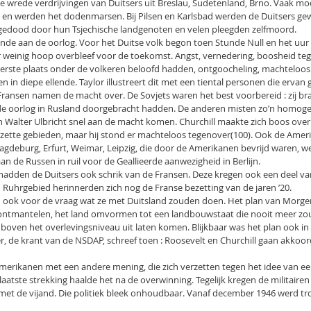
de wrede verdrijvingen van Duitsers uit Breslau, Sudetenland, Brno. Vaak mo
 werden het dodenmarsen. Bij Pilsen en Karlsbad werden de Duitsers gew
gedood door hun Tsjechische landgenoten en velen pleegden zelfmoord.
nde aan de oorlog. Voor het Duitse volk begon toen Stunde Null en het uur
 weinig hoop overbleef voor de toekomst. Angst, vernedering, boosheid tege
erste plaats onder de volkeren beloofd hadden, ontgoocheling, machteloo
 in diepe ellende. Taylor illustreert dit met een tiental personen die ervan 
Fransen namen de macht over. De Sovjets waren het best voorbereid : zij br
e oorlog in Rusland doorgebracht hadden. De anderen misten zo’n homoge
n Walter Ulbricht snel aan de macht komen. Churchill maakte zich boos ov
zette gebieden, maar hij stond er machteloos tegenover(100). Ook de Ameri
gdeburg, Erfurt, Weimar, Leipzig, die door de Amerikanen bevrijd waren, we
n de Russen in ruil voor de Geallieerde aanwezigheid in Berlijn.
hadden de Duitsers ook schrik van de Fransen. Deze kregen ook een deel va
n Ruhrgebied herinnerden zich nog de Franse bezetting van de jaren ’20.
n ook voor de vraag wat ze met Duitsland zouden doen. Het plan van Morge
n ontmantelen, het land omvormen tot een landbouwstaat die nooit meer zo
boven het overlevingsniveau uit laten komen. Blijkbaar was het plan ook in
r, de krant van de NSDAP, schreef toen : Roosevelt en Churchill gaan akkoo
merikanen met een andere mening, die zich verzetten tegen het idee van e
atste strekking haalde het na de overwinning. Tegelijk kregen de militairen 
t de vijand. Die politiek bleek onhoudbaar. Vanaf december 1946 werd tr