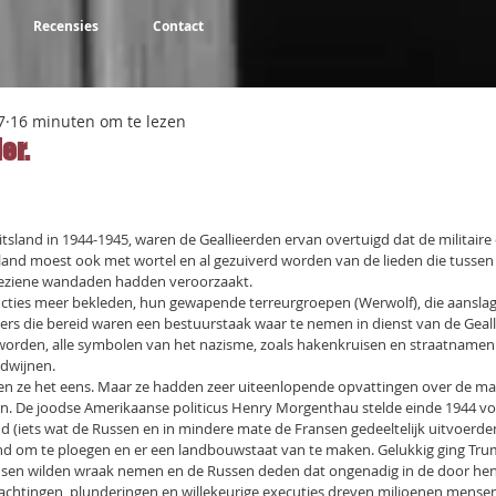
Recensies
Contact
7
16 minuten om te lezen
er.
NaN uit 5 sterren.
itsland in 1944-1945, waren de Geallieerden ervan overtuigd dat de militaire
 land moest ook met wortel en al gezuiverd worden van de lieden die tussen
 geziene wandaden hadden veroorzaakt.
cties meer bekleden, hun gewapende terreurgroepen (Werwolf), die aansla
sers die bereid waren een bestuurstaak waar te nemen in dienst van de Geal
 worden, alle symbolen van het nazisme, zoals hakenkruisen en straatnamen w
dwijnen.
en ze het eens. Maar ze hadden zeer uiteenlopende opvattingen over de man
 De joodse Amerikaanse politicus Henry Morgenthau stelde einde 1944 voo
nd (iets wat de Russen en in mindere mate de Fransen gedeeltelijk uitvoerde
and om te ploegen en er een landbouwstaat van te maken. Gelukkig ging Truma
nsen wilden wraak nemen en de Russen deden dat ongenadig in de door hen 
achtingen, plunderingen en willekeurige executies dreven miljoenen mensen