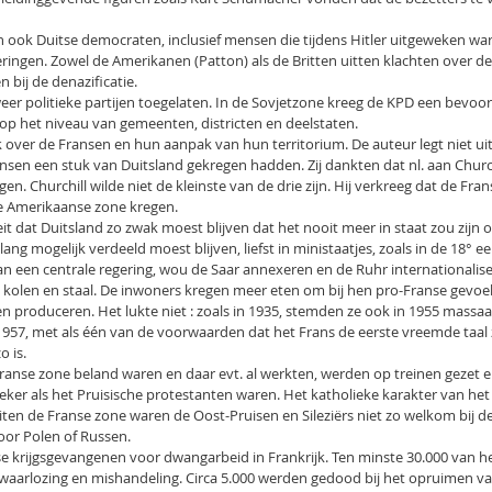
 ook Duitse democraten, inclusief mensen die tijdens Hitler uitgeweken war
ingen. Zowel de Amerikanen (Patton) als de Britten uitten klachten over de
bij de denazificatie.
eer politieke partijen toegelaten. In de Sovjetzone kreeg de KPD een bevoor
op het niveau van gemeenten, districten en deelstaten.
over de Fransen en hun aanpak van hun territorium. De auteur legt niet uit
ransen een stuk van Duitsland gekregen hadden. Zij dankten dat nl. aan Churc
gen. Churchill wilde niet de kleinste van de drie zijn. Hij verkreeg dat de Fra
de Amerikaanse zone kregen.
eit dat Duitsland zo zwak moest blijven dat het nooit meer in staat zou zijn 
lang mogelijk verdeeld moest blijven, liefst in ministaatjes, zoals in de 18° ee
an een centrale regering, wou de Saar annexeren en de Ruhr internationalis
n kolen en staal. De inwoners kregen meer eten om bij hen pro-Franse gevoe
 produceren. Het lukte niet : zoals in 1935, stemden ze ook in 1955 massaal
1957, met als één van de voorwaarden dat het Frans de eerste vreemde taal 
o is.
Franse zone beland waren en daar evt. al werkten, werden op treinen gezet e
eker als het Pruisische protestanten waren. Het katholieke karakter van het
ten de Franse zone waren de Oost-Pruisen en Sileziërs niet zo welkom bij de
or Polen of Russen.
se krijgsgevangenen voor dwangarbeid in Frankrijk. Ten minste 30.000 van h
erwaarlozing en mishandeling. Circa 5.000 werden gedood bij het opruimen v