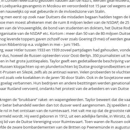
 in Londen weerstand geboden hadden aan de Nazi’s, werden gearresteerd,
 de Loebyanka gevangenis in Moskou en veroordeeld tot 15 jaar cel wegens 
n nauwelijks op wat gebeurde in de invloedszone van Stalin.
ging men eerst op zoek naar Duitsers die misdaden begaan hadden tegen de 
hoe men moest afrekenen met de ruim 8 miljoen leden van de NSDAP, de 25 
den van de Vrouwengilde, de bond van studenten en dokters, het Duitse Rode
rganisatie van de NSDAP etc. Kortom : meer dan 50 van de 80 miljoen Duits
nog levende toppers gaven zichzelf over zoals Goering (9 mei) of werden gea
von Ribbentrop e.a. volgden in mei – juni 1945.
rg, waar Hitler tussen 1933 en 1939 zoveel partijdagen had gehouden, vonde
 dus, hoewel de Russen opteerden voor Oost-Berlijn. 350 journalisten uit he
n in het grote justitiepaleis. Taylor geeft een gedetailleerde beschrijving v
Russen klopjachten op en plundertochten bij Duitse grootgrondbezitters e
t-Pruisen en Silezië, zelfs als ze antinazi waren. Velen probeerden te vlucht
zoals vele koelakken in de jaren ’30 door Stalin. Ook in de Sovjetzone wer
 goelag verbannen. Hun bedrijven en andere bezittingen werden genationalis
aar Rusland vervoerd, ondanks het protest van de arbeiders en van Duits
regen de “bruikbare” raket- en wapengeleerden. Taylor beweert dat die vaak
ar beter behandeld werden dan tot dusver werd aangenomen. Zij speelden zow
 rol in het ontstaan van de ruimtevaart. Het valt me op dat de grootste ra
ermeld wordt. Hij werd geboren in 1912, uit een adellijke familie, in Wirsitz, d
ij lid van de Duitse Vereniging voor Ruimtevaart. Toen waren de Russen ook
eefde de zware bombardementen van de Britten op Peenemünde in augustus