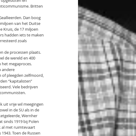
 opgesloten en 
anticommunisme. Britten 
Geallieerden. Dan boog 
miljoen van het Duitse 
 Kruis, de 17 miljoen 
ers hadden iets te maken 
rresteerd zoals 
n de processen plaats. 
el de wereld en 400 
an het megaproces. 
n andere 
en of pleegden zelfmoord, 
den “kapitalisten” 
eerd. Vele bedrijven 
e communisten.
 uit vrije wil meegingen 
el in de SU als in de 
ketgeleerde, Wernher 
at sinds 1919 bij Polen 
 al met ruimtevaart 
 1943. Toen de Russen 