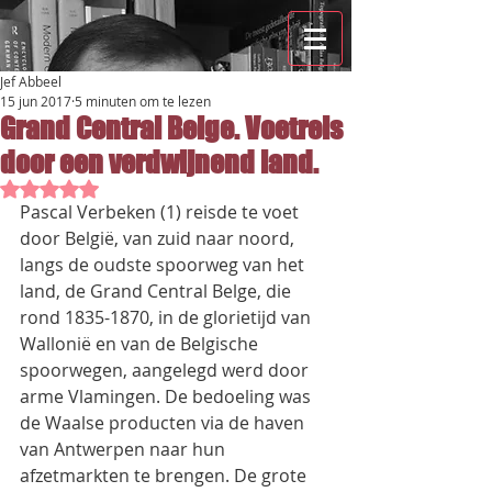
Jef Abbeel
15 jun 2017
5 minuten om te lezen
Grand Central Belge. Voetreis
door een verdwijnend land.
Beoordeeld met NaN uit 5 sterren.
Pascal Verbeken (1) reisde te voet 
door België, van zuid naar noord, 
langs de oudste spoorweg van het 
land, de Grand Central Belge, die 
rond 1835-1870, in de glorietijd van 
Wallonië en van de Belgische 
spoorwegen, aangelegd werd door 
arme Vlamingen. De bedoeling was 
de Waalse producten via de haven 
van Antwerpen naar hun 
afzetmarkten te brengen. De grote 