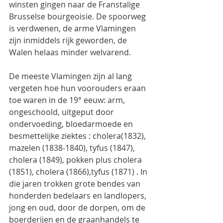
winsten gingen naar de Franstalige 
Brusselse bourgeoisie. De spoorweg 
is verdwenen, de arme Vlamingen 
zijn inmiddels rijk geworden, de 
Walen helaas minder welvarend.
De meeste Vlamingen zijn al lang 
vergeten hoe hun voorouders eraan 
toe waren in de 19° eeuw: arm, 
ongeschoold, uitgeput door 
ondervoeding, bloedarmoede en 
besmettelijke ziektes : cholera(1832), 
mazelen (1838-1840), tyfus (1847), 
cholera (1849), pokken plus cholera 
(1851), cholera (1866),tyfus (1871) . In 
die jaren trokken grote bendes van 
honderden bedelaars en landlopers, 
jong en oud, door de dorpen, om de 
boerderijen en de graanhandels te 