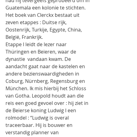
had hij tevergeefs geprobeerd om in 
Guatemala een kolonie te stichten.
Het boek van Clerckx bestaat uit 
zeven etappes : Duitse rijk, 
Oostenrijk, Turkije, Egypte, China, 
België, Frankrijk.
Etappe I leidt de lezer naar 
Thüringen en Beieren, waar de 
dynastie  vandaan kwam. De 
aandacht gaat naar de kastelen en 
andere bezienswaardigheden in 
Coburg, Nürnberg, Regensburg en 
München. Ik mis hierbij het Schloss 
van Gotha. Leopold houdt aan die 
reis een goed gevoel over : hij ziet in 
de Beierse koning Ludwig I een 
rolmodel : “Ludwig is overal 
traceerbaar. Hij is bouwer en 
verstandig planner van 