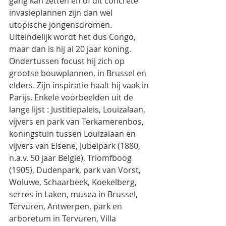
gang kan zetten en of dit concrete 
invasieplannen zijn dan wel 
utopische jongensdromen. 
Uiteindelijk wordt het dus Congo, 
maar dan is hij al 20 jaar koning.
Ondertussen focust hij zich op 
grootse bouwplannen, in Brussel en 
elders. Zijn inspiratie haalt hij vaak in 
Parijs. Enkele voorbeelden uit de 
lange lijst : Justitiepaleis, Louizalaan, 
vijvers en park van Terkamerenbos, 
koningstuin tussen Louizalaan en 
vijvers van Elsene, Jubelpark (1880, 
n.a.v. 50 jaar België), Triomfboog 
(1905), Dudenpark, park van Vorst, 
Woluwe, Schaarbeek, Koekelberg, 
serres in Laken, musea in Brussel, 
Tervuren, Antwerpen, park en 
arboretum in Tervuren, Villa 