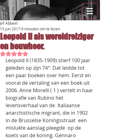
Jef Abbeel
15 jun 2017
9 minuten om te lezen
Leopold II als wereldreiziger
en bouwheer.
Beoordeeld met NaN uit 5 sterren.
Leopold II (1835-1909) stierf 100 jaar 
geleden op zijn 74°. Dat leidde tot 
een paar boeken over hem. Eerst en 
vooral de vertaling van een boek uit 
2006. Anne Morelli ( 1 ) vertelt in haar 
biografie van Rubino het 
levensverhaal van de  Italiaanse 
anarchistische migrant, die in 1902 
in de Brusselse Koningsstraat  een 
mislukte aanslag pleegde  op de 
koets van de koning. Gennaro 