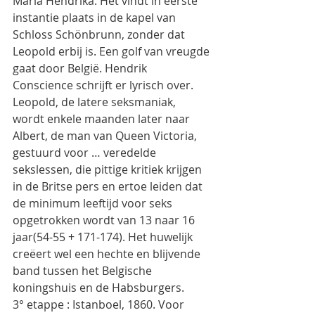
Maria Hendrika. Het vindt in eerste 
instantie plaats in de kapel van 
Schloss Schönbrunn, zonder dat 
Leopold erbij is. Een golf van vreugde 
gaat door België. Hendrik 
Conscience schrijft er lyrisch over. 
Leopold, de latere seksmaniak, 
wordt enkele maanden later naar 
Albert, de man van Queen Victoria, 
gestuurd voor … veredelde 
sekslessen, die pittige kritiek krijgen 
in de Britse pers en ertoe leiden dat 
de minimum leeftijd voor seks 
opgetrokken wordt van 13 naar 16 
jaar(54-55 + 171-174). Het huwelijk 
creëert wel een hechte en blijvende 
band tussen het Belgische 
koningshuis en de Habsburgers.
3° etappe : Istanboel, 1860. Voor 