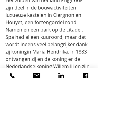
Het zuiden van het land krijgt ook 
zijn deel in de bouwactiviteiten : 
luxueuze kastelen in Ciergnon en 
Houyet, een fortengordel rond 
Namen en een park op de citadel. 
Spa had al een kuuroord, maar dat 
wordt ineens veel belangrijker dank 
zij koningin Maria Hendrika. In 1883 
ontvangen zij en de koning er de 
Nederlandse koning Willem III en zijn 
vrouw Emma. Na een tegenbezoek 
aan Amsterdam, is  de verzoening  
een feit, na 53 jaar. Spa wordt in de 
jaren 1890 de eenzame verblijfplaats 
van Maria Hendrika, terwijl Leopold  
minder eenzaam in Brussel, 
Oostende, Parijs of  aan de Côte 
d’Azur  vertoeft. Maria Hendrika 
beschermt de watervallen van Coo 