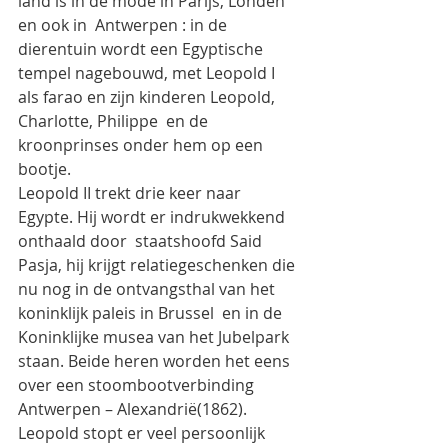
land is in de mode in Parijs, Londen 
en ook in  Antwerpen : in de 
dierentuin wordt een Egyptische 
tempel nagebouwd, met Leopold I 
als farao en zijn kinderen Leopold, 
Charlotte, Philippe  en de 
kroonprinses onder hem op een 
bootje.
Leopold II trekt drie keer naar 
Egypte. Hij wordt er indrukwekkend 
onthaald door  staatshoofd Said 
Pasja, hij krijgt relatiegeschenken die 
nu nog in de ontvangsthal van het 
koninklijk paleis in Brussel  en in de 
Koninklijke musea van het Jubelpark 
staan. Beide heren worden het eens 
over een stoombootverbinding 
Antwerpen – Alexandrië(1862). 
Leopold stopt er veel persoonlijk 