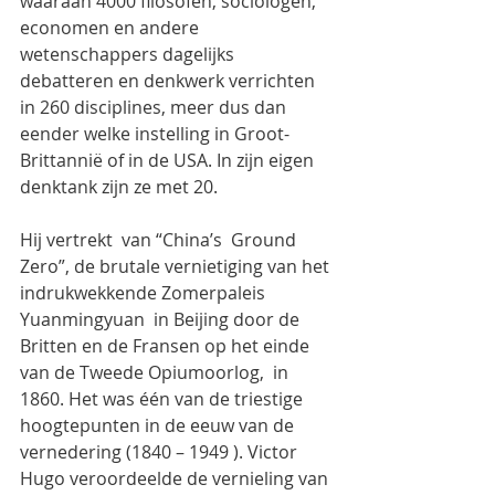
waaraan 4000 filosofen, sociologen, 
economen en andere 
wetenschappers dagelijks 
debatteren en denkwerk verrichten 
in 260 disciplines, meer dus dan 
eender welke instelling in Groot-
Brittannië of in de USA. In zijn eigen 
denktank zijn ze met 20.
Hij vertrekt  van “China’s  Ground 
Zero”, de brutale vernietiging van het 
indrukwekkende Zomerpaleis 
Yuanmingyuan  in Beijing door de 
Britten en de Fransen op het einde 
van de Tweede Opiumoorlog,  in 
1860. Het was één van de triestige 
hoogtepunten in de eeuw van de 
vernedering (1840 – 1949 ). Victor 
Hugo veroordeelde de vernieling van 