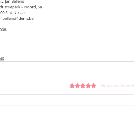
                                    t.a.v. Jan Bellens
                                       Industriepark – Noord, 5a
                                     9100 Sint-Niklaas
                                      jan.bellens@denis.be
 2008.
is
Beoordeeld met 0 uit 5 sterren.
Nog geen beoord