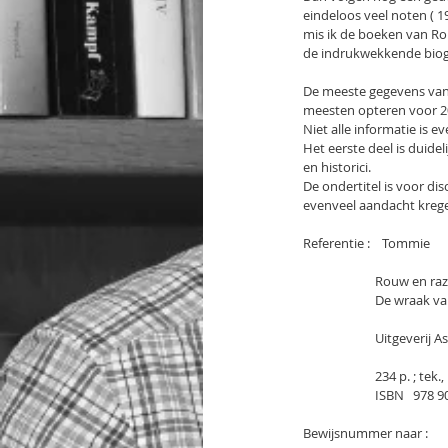
eindeloos veel noten ( 19
mis ik de boeken van Rob
de indrukwekkende biogr
De meeste gegevens van T
meesten opteren voor 20
Niet alle informatie is 
Het eerste deel is duide
en historici.
De ondertitel is voor di
evenveel aandacht kreg
Referentie :    Tommie     
                      
                
                  
                        234 
                      
Bewijsnummer naar :       