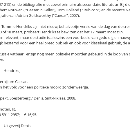
7-215) en de bibliografie met zowel primaire als secundaire literatuur. Bij die
ert Nouwen ( “Caesar in Gallië”), Tom Holland ( “Rubicon”) en de recente N
afie van Adrian Goldsworthy (“Caesar”, 2007).
ommie Hendriks zijn niet nieuw, behalve zijn versie van de dag van de crema
 of 18 maart, probeert Hendriks te bewijzen dat het 17 maart moet zijn.
even relevant, maar de studie is alleszins een voorbeeld van geduldig en na
lijk bestemd voor een heel breed publiek en ook voor klassikaal gebruik, de a
scussie vatbaar : er zijn nog meer  politieke moorden gebeurd in de loop van 
en.
     Hendriks,
  Rouw en razernij om Caesar.
        De wraak van het volk voor een politieke moord zonder weerga.
      Uitgeverij Aspekt, Soesterberg / Denis, Sint-Niklaas, 2008.
p. ; tek., noten, lit.
  ISBN   978 90 5911 2957;     € 16,95.
    Uitgeverij Denis