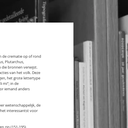
n de crematie op of rond 
s, Plutarchus, 
n die bronnen verwijst.
ties van het volk. Deze 
en, het grote lettertype 
 mi”; in de 
door iemand anders 
eer wetenschappelijk, de 
 het interessantst voor 
n zin (151-195), 