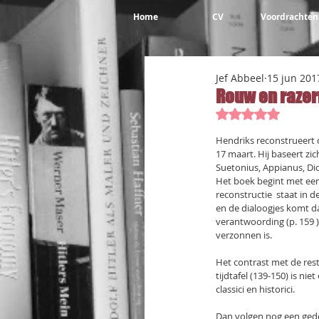
Home
CV
Voordrachten
Jef Abbeel
15 jun 201
Rouw en razer
Beoordeeld met 
Hendriks reconstrueert 
17 maart. Hij baseert zi
Suetonius, Appianus, Dio
Het boek begint met een
reconstructie  staat in 
en de dialoogjes komt dat
verantwoording (p. 159 )
verzonnen is.
Het contrast met de rest
tijdtafel (139-150) is n
classici en historici.  
Dan volgen nog een gede