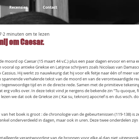
Recensies
Contact
7
2 minuten om te lezen
nij om Caesar.
NaN uit 5 sterren.
de moord op Caesar (15 maart 44 v.C.) plus een paar dagen ervoor en erna e
ch vooral op antieke Griekse en Latijnse schrijvers zoals Nicolaas van Damascu
 Cassius. Hij werkt zo nauwkeurig dat hij voor elk feitje naar één of meer va
 spannende verhalende tekst van de moord en van de verontwaardigde reac
de tegenwoordige tijd en in de directe rede. Samen met de primitieve tekening
 erg volks over. In deze tekst vind je nergens de bekende zin “Tu quoque, fili
 lezen we dat ook de Griekse zin ( Kai su, teknon) apocrief is en dus wsch. 
 van het boek is groot : de chronologie van de gebeurtenissen (119-138) is z
iet enkel onderverdeeld in dagen, maar ook in uren. Deze twee onderdelen zijn
tailleerde verantwoording van de bronnen voor elke al dan niet uitgesproke