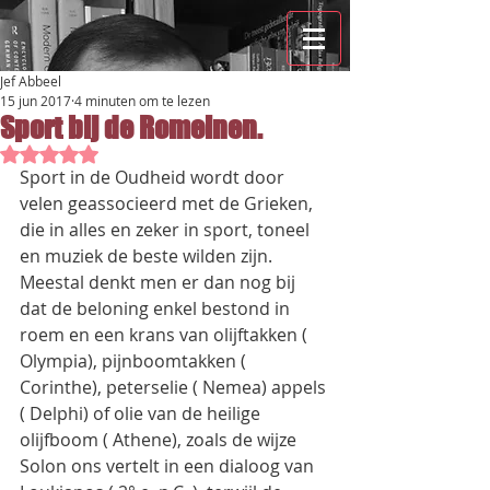
Jef Abbeel
15 jun 2017
4 minuten om te lezen
Sport bij de Romeinen.
Beoordeeld met NaN uit 5 sterren.
Sport in de Oudheid wordt door 
velen geassocieerd met de Grieken, 
die in alles en zeker in sport, toneel 
en muziek de beste wilden zijn. 
Meestal denkt men er dan nog bij 
dat de beloning enkel bestond in 
roem en een krans van olijftakken ( 
Olympia), pijnboomtakken ( 
Corinthe), peterselie ( Nemea) appels 
( Delphi) of olie van de heilige 
olijfboom ( Athene), zoals de wijze 
Solon ons vertelt in een dialoog van 