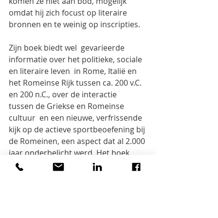
komen ze niet aan bod, mogelijk 
omdat hij zich focust op literaire 
bronnen en te weinig op inscripties.
Zijn boek biedt wel  gevarieerde 
informatie over het politieke, sociale 
en literaire leven  in Rome, Italië en 
het Romeinse Rijk tussen ca. 200 v.C. 
en 200 n.C., over de interactie  
tussen de Griekse en Romeinse 
cultuur  en een nieuwe, verfrissende 
kijk op de actieve sportbeoefening bij 
de Romeinen, een aspect dat al 2.000 
jaar onderbelicht werd. Het boek 
leest ook zeer aangenaam. Het mist 
helaas een register. Wie geen 
classicus is, mag zijn Latijns 
woordenboek er wel naast leggen.