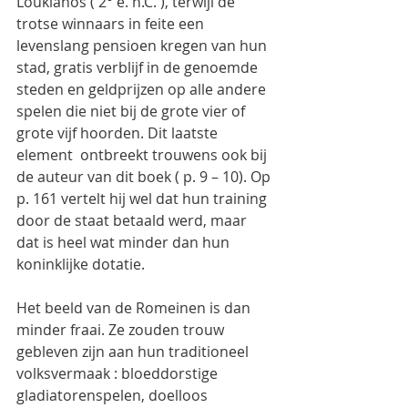
Loukianos ( 2° e. n.C. ), terwijl de 
trotse winnaars in feite een 
levenslang pensioen kregen van hun 
stad, gratis verblijf in de genoemde 
steden en geldprijzen op alle andere 
spelen die niet bij de grote vier of 
grote vijf hoorden. Dit laatste 
element  ontbreekt trouwens ook bij 
de auteur van dit boek ( p. 9 – 10). Op 
p. 161 vertelt hij wel dat hun training 
door de staat betaald werd, maar 
dat is heel wat minder dan hun  
koninklijke dotatie.
Het beeld van de Romeinen is dan 
minder fraai. Ze zouden trouw 
gebleven zijn aan hun traditioneel 
volksvermaak : bloeddorstige  
gladiatorenspelen, doelloos 