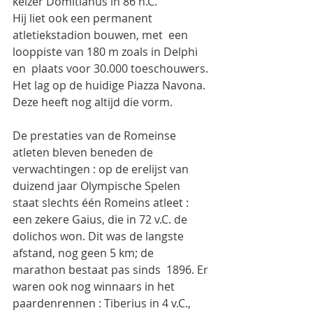
keizer Domitianus in 86 n.C.
Hij liet ook een permanent 
atletiekstadion bouwen, met  een 
looppiste van 180 m zoals in Delphi 
en  plaats voor 30.000 toeschouwers. 
Het lag op de huidige Piazza Navona. 
Deze heeft nog altijd die vorm.
De prestaties van de Romeinse 
atleten bleven beneden de 
verwachtingen : op de erelijst van 
duizend jaar Olympische Spelen 
staat slechts één Romeins atleet : 
een zekere Gaius, die in 72 v.C. de 
dolichos won. Dit was de langste 
afstand, nog geen 5 km; de  
marathon bestaat pas sinds  1896. Er 
waren ook nog winnaars in het 
paardenrennen : Tiberius in 4 v.C., 