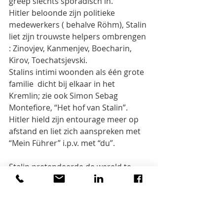
greep slechts sporadisch in.
Hitler beloonde zijn politieke 
medewerkers ( behalve Röhm), Stalin 
liet zijn trouwste helpers ombrengen 
: Zinovjev, Kanmenjev, Boecharin, 
Kirov, Toechatsjevski.
Stalins intimi woonden als één grote 
familie  dicht bij elkaar in het 
Kremlin; zie ook Simon Sebag  
Montefiore, “Het hof van Stalin”. 
Hitler hield zijn entourage meer op 
afstand en liet zich aanspreken met 
“Mein Führer” i.p.v. met “du”.
Stalin pretendeerde de wereld te 
willen verbeteren en de mensheid 
vooruit te helpen. Hitler beoogde 
een nieuwe Europese en wereldorde, 
gebaseerd op de culturele 