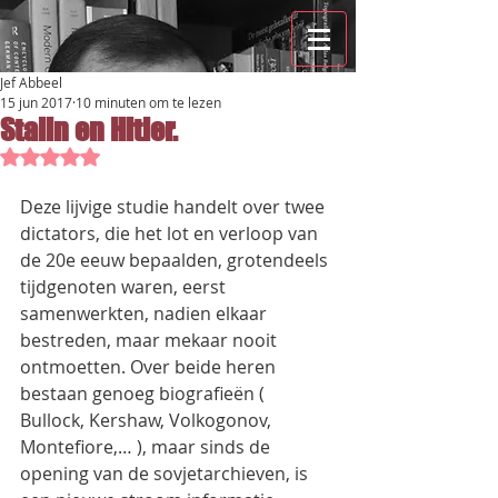
Jef Abbeel
15 jun 2017
10 minuten om te lezen
Stalin en Hitler.
Beoordeeld met NaN uit 5 sterren.
Deze lijvige studie handelt over twee 
dictators, die het lot en verloop van 
de 20e eeuw bepaalden, grotendeels 
tijdgenoten waren, eerst  
samenwerkten, nadien elkaar 
bestreden, maar mekaar nooit 
ontmoetten. Over beide heren 
bestaan genoeg biografieën ( 
Bullock, Kershaw, Volkogonov, 
Montefiore,… ), maar sinds de 
opening van de sovjetarchieven, is 