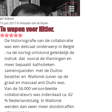
Jef Abbeel
15 jun 2017
6 minuten om te lezen
Te wapen voor Hitler.
Beoordeeld met NaN uit 5 sterren.
De historiografie van de collaboratie 
was een delicaat onderwerp in België 
: na de oorlog ontstond geleidelijk de 
indruk  dat  vooral de Vlamingen en 
meer bepaald  katholieken  
samenspanden  met de Duitse 
bezetter en  Wallonië zuiver op de 
graat en massaal anti-Duits was.
Van de 56.000 veroordeelde 
collaborateurs was inderdaad ca. 62 
% Nederlandstalig. In Wallonië 
werden dan weer meer doodstraffen 