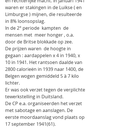
en rechterlijke macht. In januari 1941 
waren er stakingen in de Luikse ( en 
Limburgse ) mijnen, die resulteerde 
in 8% loonsopslag.
In de 2° periode  kampten  de 
mensen met  meer honger , o.a. 
door de Britse blokkade op zee.
De prijzen waren  de hoogte in 
gegaan : aardappelen x 4 in 1940, x 
10 in 1941. Het rantsoen daalde van 
2800 calorieën in 1939 naar 1400, de 
Belgen wogen gemiddeld 5 à 7 kilo 
lichter.
Er was ook verzet tegen de verplichte 
tewerkstelling in Duitsland.
De CP e.a. organiseerden het verzet 
met sabotage en aanslagen. De 
eerste moordaanslag vond plaats op 
17 september 1941(61).