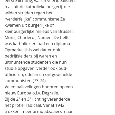
eerste lichting, waren veel idealisten, 
o.a.  uit de katholieke burgerij, die 
wilden strijden tegen het 
“verderfelijke” communisme.Ze 
kwamen uit burgerlijke of 
kleinburgerlijke milieus van Brussel, 
Mons, Charleroi, Namen. De helft 
was katholiek en had een diploma.
Opmerkelijk is wel dat er ook 
bedrijfsleiders bij waren en 
uitmuntende studenten die hun 
studie opgaven; verder ook oud-
officieren, edelen en ontgoochelde 
communisten (73-74).
Velen naïevelingen hoopten op een 
nieuw Europa o.l.v. Degrelle.
Bij de 2° en 3° lichting veranderde 
het profiel radicaal. Vanaf 1942 
trokken  meer armoedzaaiers  naar 