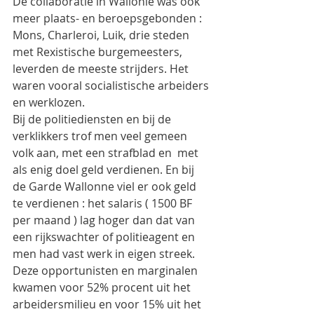
De collaboratie in Wallonië was ook 
meer plaats- en beroepsgebonden : 
Mons, Charleroi, Luik, drie steden 
met Rexistische burgemeesters, 
leverden de meeste strijders. Het 
waren vooral socialistische arbeiders 
en werklozen.
Bij de politiediensten en bij de 
verklikkers trof men veel gemeen 
volk aan, met een strafblad en  met 
als enig doel geld verdienen. En bij 
de Garde Wallonne viel er ook geld 
te verdienen : het salaris ( 1500 BF 
per maand ) lag hoger dan dat van 
een rijkswachter of politieagent en 
men had vast werk in eigen streek.
Deze opportunisten en marginalen  
kwamen voor 52% procent uit het 
arbeidersmilieu en voor 15% uit het 