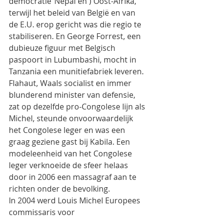
democratie”Nepal en ) Oost-Afrika, 
terwijl het beleid van België en van 
de E.U. erop gericht was die regio te 
stabiliseren. En George Forrest, een 
dubieuze figuur met Belgisch 
paspoort in Lubumbashi, mocht in 
Tanzania een munitiefabriek leveren. 
Flahaut, Waals socialist en immer 
blunderend minister van defensie, 
zat op dezelfde pro-Congolese lijn als 
Michel, steunde onvoorwaardelijk 
het Congolese leger en was een 
graag geziene gast bij Kabila. Een 
modeleenheid van het Congolese 
leger verknoeide de sfeer helaas 
door in 2006 een massagraf aan te 
richten onder de bevolking.
In 2004 werd Louis Michel Europees 
commissaris voor 