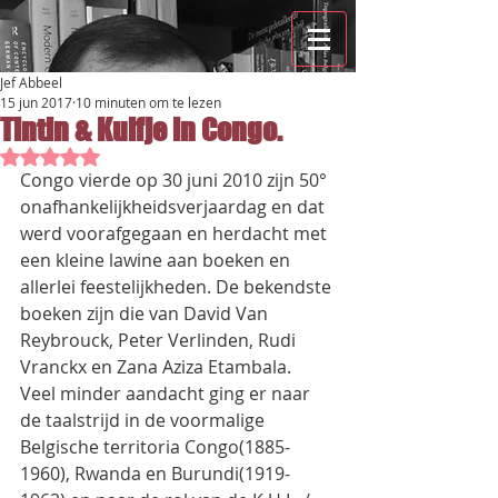
Jef Abbeel
15 jun 2017
10 minuten om te lezen
Tintin & Kuifje in Congo.
Beoordeeld met NaN uit 5 sterren.
Congo vierde op 30 juni 2010 zijn 50° 
onafhankelijkheidsverjaardag en dat 
werd voorafgegaan en herdacht met 
een kleine lawine aan boeken en 
allerlei feestelijkheden. De bekendste 
boeken zijn die van David Van 
Reybrouck, Peter Verlinden, Rudi 
Vranckx en Zana Aziza Etambala.
Veel minder aandacht ging er naar 
de taalstrijd in de voormalige 
Belgische territoria Congo(1885-
1960), Rwanda en Burundi(1919-