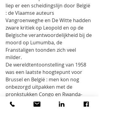
liep er een scheidingslijn door België 
: de Vlaamse auteurs 
Vangroenweghe en De Witte hadden 
zware kritiek op Leopold en op de 
Belgische verantwoordelijkheid bij de 
moord op Lumumba, de 
Franstaligen toonden zich veel 
milder.
De wereldtentoonstelling van 1958 
was een laatste hoogtepunt voor 
Brussel en België : men kon nog 
onbezorgd uitpakken met de 
pronkstukken Congo en Rwanda-
Burundi. Maar het Vlaamse 
Jeugdcomité onder leiding van 
Wilfried Martens verstoorde de 
feeststemming : het eiste en kreeg 
een Vlaamse dag, waarop de Walen 