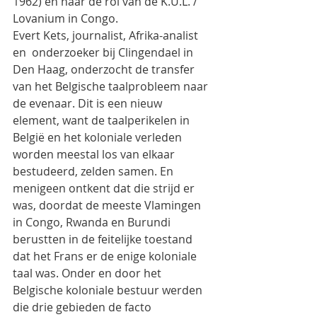
1962) en naar de rol van de K.U.L. / 
Lovanium in Congo.
Evert Kets, journalist, Afrika-analist 
en  onderzoeker bij Clingendael in 
Den Haag, onderzocht de transfer 
van het Belgische taalprobleem naar 
de evenaar. Dit is een nieuw 
element, want de taalperikelen in 
België en het koloniale verleden 
worden meestal los van elkaar 
bestudeerd, zelden samen. En 
menigeen ontkent dat die strijd er 
was, doordat de meeste Vlamingen 
in Congo, Rwanda en Burundi  
berustten in de feitelijke toestand 
dat het Frans er de enige koloniale 
taal was. Onder en door het 
Belgische koloniale bestuur werden 
die drie gebieden de facto 