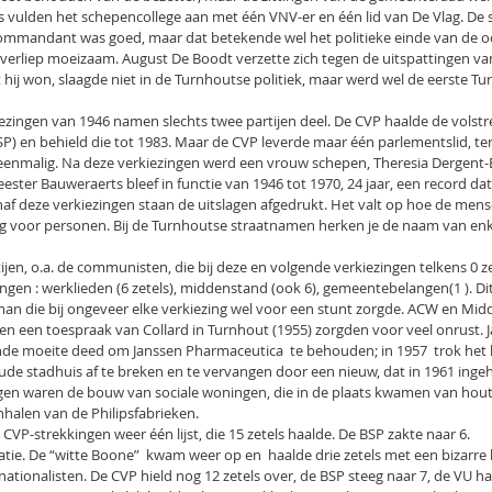
 vulden het schepencollege aan met één VNV-er en één lid van De Vlag. De s
ommandant was goed, maar dat betekende wel het politieke einde van de o
 verliep moeizaam. August De Boodt verzette zich tegen de uitspattingen va
hij won, slaagde niet in de Turnhoutse politiek, maar werd wel de eerste Tu
ezingen van 1946 namen slechts twee partijen deel. De CVP haalde de volstr
P) en behield die tot 1983. Maar de CVP leverde maar één parlementslid, terwi
 eenmalig. Na deze verkiezingen werd een vrouw schepen, Theresia Dergent-B
eester Bauweraerts bleef in functie van 1946 tot 1970, 24 jaar, een record da
naf deze verkiezingen staan de uitslagen afgedrukt. Het valt op hoe de men
inig voor personen. Bij de Turnhoutse straatnamen herken je de naam van en
rtijen, o.a. de communisten, die bij deze en volgende verkiezingen telkens 0 z
kkingen : werklieden (6 zetels), middenstand (ook 6), gemeentebelangen(1 ). D
an die bij ongeveer elke verkiezing wel voor een stunt zorgde. ACW en Mi
 en een toespraak van Collard in Turnhout (1955) zorgden voor veel onrust.
e moeite deed om Janssen Pharmaceutica  te behouden; in 1957  trok het be
ude stadhuis af te breken en te vervangen door een nieuw, dat in 1961 inge
ngen waren de bouw van sociale woningen, die in de plaats kwamen van houte
halen van de Philipsfabrieken.
CVP-strekkingen weer één lijst, die 15 zetels haalde. De BSP zakte naar 6.
atie. De “witte Boone”  kwam weer op en  haalde drie zetels met een bizarre l
nationalisten. De CVP hield nog 12 zetels over, de BSP steeg naar 7, de VU haa