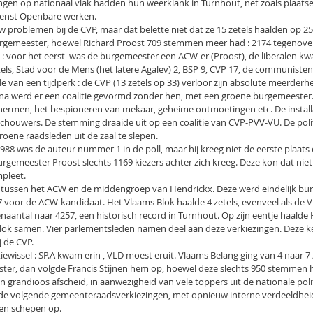
n op nationaal vlak hadden hun weerklank in Turnhout, net zoals plaatseli
dienst Openbare werken.
 problemen bij de CVP, maar dat belette niet dat ze 15 zetels haalden op 25
urgemeester, hoewel Richard Proost 709 stemmen meer had : 2174 tegenove
 : voor het eerst  was de burgemeester een ACW-er (Proost), de liberalen k
els, Stad voor de Mens (het latere Agalev) 2, BSP 9, CVP 17, de communiste
 van een tijdperk : de CVP (13 zetels op 33) verloor zijn absolute meerderhei
ijna werd er een coalitie gevormd zonder hen, met een groene burgemeester. 
ermen, het bespioneren van mekaar, geheime ontmoetingen etc. De install
chouwers. De stemming draaide uit op een coalitie van CVP-PVV-VU. De poli
oene raadsleden uit de zaal te slepen.
988 was de auteur nummer 1 in de poll, maar hij kreeg niet de eerste plaats op
rgemeester Proost slechts 1169 kiezers achter zich kreeg. Deze kon dat nie
pleet.
e tussen het ACW en de middengroep van Hendrickx. Deze werd eindelijk bu
voor de ACW-kandidaat. Het Vlaams Blok haalde 4 zetels, evenveel als de V
naantal naar 4257, een historisch record in Turnhout. Op zijn eentje haalde
Blok samen. Vier parlementsleden namen deel aan deze verkiezingen. Deze ke
j de CVP.
tiewissel : SP.A kwam erin , VLD moest eruit. Vlaams Belang ging van 4 naar 7
ter, dan volgde Francis Stijnen hem op, hoewel deze slechts 950 stemmen ha
 grandioos afscheid, in aanwezigheid van vele toppers uit de nationale poli
de volgende gemeenteraadsverkiezingen, met opnieuw interne verdeeldheid
 een schepen op.