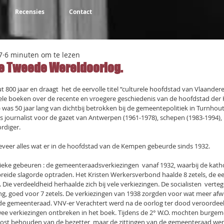
Recensies
Contact
7
6 minuten om te lezen
de Tweede Wereldoorlog.
NaN uit 5 sterren.
t 800 jaar en draagt  het de eervolle titel “culturele hoofdstad van Vlaandere
le boeken over de recente en vroegere geschiedenis van de hoofdstad der
was 50 jaar lang van dichtbij betrokken bij de gemeentepolitiek in Turnhout e
 was journalist voor de gazet van Antwerpen (1961-1978), schepen (1983-1994)
rdiger.
eveer alles wat er in de hoofdstad van de Kempen gebeurde sinds 1932.
litieke gebeuren : de gemeenteraadsverkiezingen  vanaf 1932, waarbij de ka
preide slagorde optraden. Het Kristen Werkersverbond haalde 8 zetels, de e
 Die verdeeldheid herhaalde zich bij vele verkiezingen. De socialisten  ver
g, goed voor 7 zetels. De verkiezingen van 1938 zorgden voor wat meer afwi
 de gemeenteraad. VNV-er Verachtert werd na de oorlog ter dood veroordeel
wee verkiezingen ontbreken in het boek. Tijdens de 2° W.O. mochten burge
ost behouden van de bezetter, maar de zittingen van de gemeenteraad wer