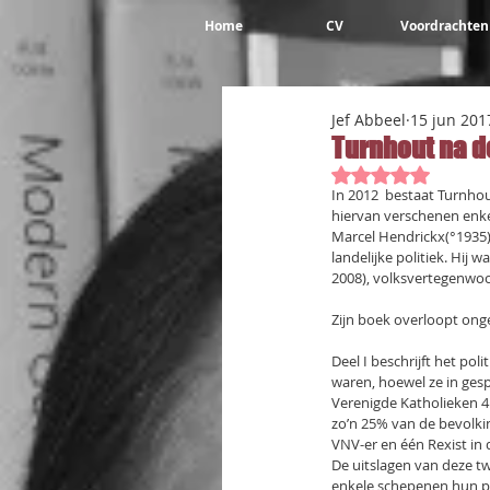
Home
CV
Voordrachten
Jef Abbeel
15 jun 201
Turnhout na 
Beoordeeld met 
In 2012  bestaat Turnhou
hiervan verschenen enke
Marcel Hendrickx(°1935) 
landelijke politiek. Hij
2008), volksvertegenwoo
Zijn boek overloopt ong
Deel I beschrijft het po
waren, hoewel ze in ges
Verenigde Katholieken 4.
zo’n 25% van de bevolkin
VNV-er en één Rexist in
De uitslagen van deze t
enkele schepenen hun p