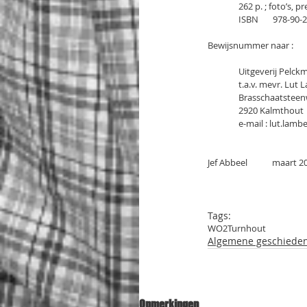
               262 p. 
               ISBN       
Bewijsnummer naar :
               Uitgeverij Pe
               t.a.v. mevr.
               Brasschaat
               2920 Kalmthout
               e-mail :
Jef Abbeel            maart 2
Tags:
WO2
Turnhout
Algemene geschieden
Opmerkingen