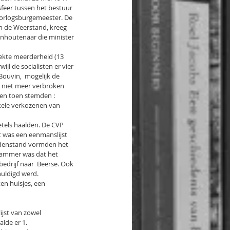
feer tussen het bestuur 
orlogsburgemeester. De 
n de Weerstand, kreeg 
rnhoutenaar die minister 
ekte meerderheid (13 
jl de socialisten er vier 
ouvin,  mogelijk de 
t niet meer verbroken 
sen toen stemden : 
kele verkozenen van 
etels haalden. De CVP 
it was een eenmanslijst 
ddenstand vormden het 
 Jammer was dat het 
drijf naar  Beerse. Ook 
huldigd werd.
n huisjes, een 
ijst van zowel 
lde er 1. 