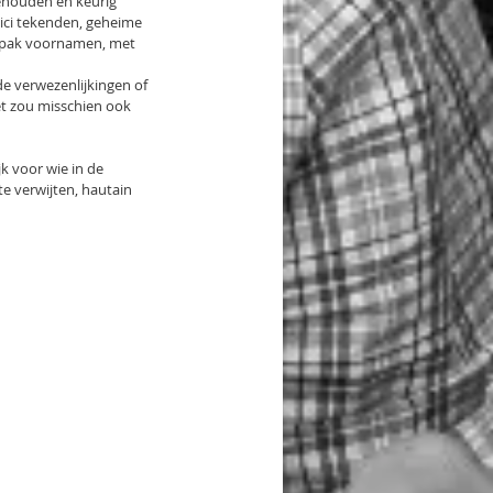
gehouden en keurig 
tici tekenden, geheime 
en pak voornamen, met 
e verwezenlijkingen of 
et zou misschien ook 
k voor wie in de 
te verwijten, hautain 