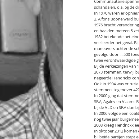
Communautaire spanninge
schandalen, o.a. bij de 
In 1970 waren er opnieuw
2. Alfons Boone werd b
1976 bracht verandering
en haalden meteen 5 zet
1982 betekende het einde
veel eerder het geval. B
maneuvers achter de sch
gevolgd door … 500 toes
twee verontwaardigde gr
Bij de verkiezingen van 1
2073 stemmen, terwijl bu
negeerde Hendrickx com
Ook in 1994 was er ruzi
stemmen, tegenover 427 
In 2000 ging dat stemme
SP.A, Agalev en Vlaams 
bij de VLD en SP.A dan bi
In 2006 volgde een coali
nog twee jaar burgemees
2008 kreeg Hendrickx een
In oktober 2012 komen 
bij beide partijen stapt