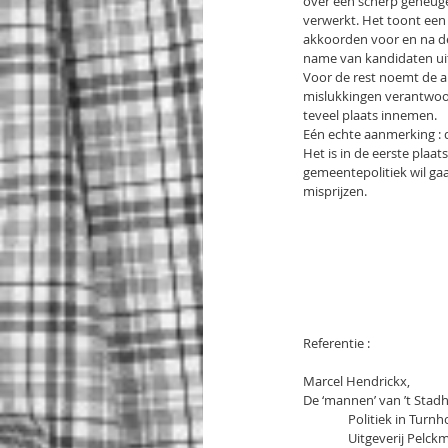
over een scherp geheugen
verwerkt. Het toont een 
akkoorden voor en na de 
name van kandidaten uit
Voor de rest noemt de a
mislukkingen verantwoord
teveel plaats innemen.
Eén echte aanmerking : d
Het is in de eerste plaa
gemeentepolitiek wil gaa
misprijzen.
Referentie :
Marcel Hendrickx,
De ‘mannen’ van ’t Stadh
               Polit
               Uitgever