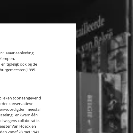
n”. Naar aanleiding 
 Kempen.
n tijdelijk ook bij de 
, burgemeester (1995-
tholieken toonaangevend 
erder conservatieve 
tegenwoordigden meestal 
sseling : er kwam één 
d wegens collaboratie. 
meester Van Hoeck en 
den vanaf 28 mei 1941 