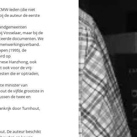
CMW-leden (die niet 
j de auteur de eerste 
 randgemeenten 
j Vosselaar, maar bij de 
liceerde documenten. We 
 samenwerkingsverband.
pen (1995), de 
ord op 
inese Hanzhong, ook 
 ook voor de vrij-
sten die er optraden, 
e minister van 
ut de vijfde grootste in 
tussen de twee en 
nkrijk door Turnhout, 
ut. De auteur beschikt 