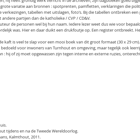
, hij heeft grondig werk verricht in de archieven, zijn dagboeken goed bij
grote variatie aan bronnen : spotprenten, pamfletten, verklaringen die poli
verkiezingen, tabellen met uitslagen, foto’s. Bij die tabellen ontbreken e
 andere partijen dan de katholieke / CVP / CD&V.
uteur de personen wel bij hun naam. Iedere lezer weet dus wie voor bepaald
elijk was. Hier en daar duikt een drukfoutje op. Een register ontbreekt. H
e kaft is veel te slap voor een mooi boek van dit groot formaat (30 x 29 cm).
ts bedoeld voor inwoners van Turnhout en omgeving, maar tegelijk ook leerrij
n : hij of zij moet opgewassen zijn tegen interne en externe ruzies, onterech
uis.
iek in Turnhout tijdens en na de Tweede Wereldoorlog.
ij Pelckmans, Kalmthout, 2011.