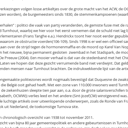
verkiezingen volgen losse artikeltjes over de grote macht van het ACW, de O
ozen worden), de burgemeesters sinds 1830, de stemmenkampioenen (waarbi
halen” : politici die vaak van partij veranderden, de gemiste fusie met de
-Turnhout, waarbij we hier voor het eerst vernemen dat de schuld niet lag bi
lementairen (Frans Tanghe e.a.). Hendrickx toont hier nooit eerder gepub
 waarom ze obstructie voerden(106-109). Sinds 1998 is er wel een officieel
s gaan over de strijd tegen de hormonenmaffia en de moord op Karel Van Nop
an het nieuwe, bijna permanent gesloten  zwembad in het Stadspark, de mo
e Preeuw (2004). Een mooier verhaal is dat van de stedenband met het Ch
Laten we hopen dat deze gezicht verruimende band niet verdwijnt. Dat geldt
nden mensen naar Turnhout brachten. De indrukwekkende lijst van de artie
eengemaakte politiezones wordt nogmaals bevestigd dat Duquesne de zwakst
die België ooit gehad heeft. Met een zone van 110.000 inwoners werd Turnho
de ziekenhuizen sleepte tien jaar aan, o.a. door de grote salarisverschillen 
isabeth, OCMW)) verlies leed en het andere (Sint-Jozef,CM) winstgevend was.
e luchtige artikels over uiteenlopende onderwerpen, zoals de Ronde van Fra
ok uit Nederland, de toekomstige Turnova site.
n chronologisch overzicht van 1938 tot november 2011.
icht van bijna 80 jaar gemeentepolitiek en andere gebeurtenissen in Turnho