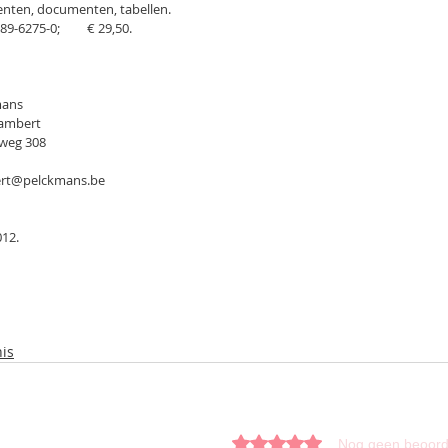
; foto’s, prenten, documenten, tabellen.
978-90-289-6275-0;         € 29,50.
lckmans
 Lut Lambert
steenweg 308
 lut.lambert@pelckmans.be
012.
is
Beoordeeld met 0 uit 5 sterren.
Nog geen beoord