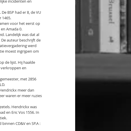
jke incidenten en 
. De BSP had er 8, de VU 
r 1465.
wamen voor het eerst op 
n en Amada 0.
d. Landelijk was dat al 
De auteur beschrijft de 
atievergadering werd 
tie moest ingrijpen om 
 de lijst. Hij haalde 
t verkroppen en 
rgemeester, met 2856 
LD.
 Hendrickx meer dan 
er waren er meer ruzies 
 zetels. Hendrickx was 
d en Eric Vos 1556. In 
tiek.
 binnen CD&V en SP.A : 