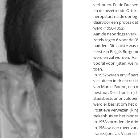
verboden. En de Duitsers
en de bezettende Ortsk
heropstart na de oorlog
daarvoor een proces dat 
werd (1950-1952).
Aan de naoorlogse verki
zetels tegen 6 voor de BS
hadden. Dit laatste was
eerste in België. Burgem
werd en zal worden.  Va
vooral voor lijsten, we
toen.
In 1952 waren er vijf pa
viel uiteen in drie stre
van Marcel Boone, een m
bestuur. De schoolstrijd
stadsbestuur onvoldoend
werd er beslist om het o
Positieve verwezenlijki
ziekenhuis en het binnen
In 1958 vormden de drie 
In 1964 was er meer vari
franskiljons als Vlaamse 