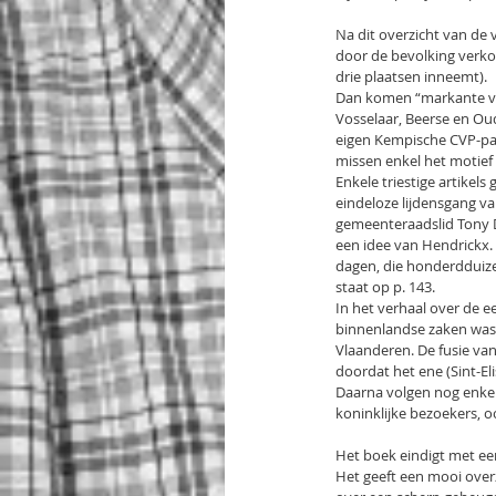
Na dit overzicht van de 
door de bevolking verk
drie plaatsen inneemt).
Dan komen “markante ver
Vosselaar, Beerse en Oud
eigen Kempische CVP-par
missen enkel het motief
Enkele triestige artikel
eindeloze lijdensgang v
gemeenteraadslid Tony D
een idee van Hendrickx. 
dagen, die honderdduize
staat op p. 143.
In het verhaal over de 
binnenlandse zaken was 
Vlaanderen. De fusie van 
doordat het ene (Sint-El
Daarna volgen nog enkel
koninklijke bezoekers, o
Het boek eindigt met ee
Het geeft een mooi overz