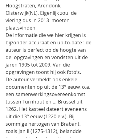
Hoogstraten, Arendonk, 
Oisterwijk(NL). Eigenlijk zou  de 
viering dus in 2013  moeten 
plaatsvinden.
De informatie die we hier krijgen is 
bijzonder accuraat en up-to-date : de 
auteur is perfect op de hoogte van 
de  opgravingen en vondsten uit de 
jaren 1905 tot 2009. Van die 
opgravingen toont hij ook foto’s.
De auteur vermeldt ook enkele  
documenten op uit de 13° eeuw, o.a. 
een samenwerkingsovereenkomst 
tussen Turnhout en … Brussel uit 
1262. Het kasteel dateert eveneens 
uit die 13° eeuw (1220 e.v.). Bij 
sommige hertogen van Brabant, 
zoals Jan II (1275-1312), belandde 