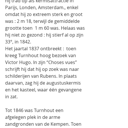
hij trad op als kermisattractie in 
Parijs, Londen, Amsterdam., enkel 
omdat hij zo extreem sterk en groot 
was : 2 m 18, terwijl de gemiddelde 
grootte toen  1 m 60 was. Helaas was 
hij niet zo gezond : hij stierf al op zijn 
33°, in 1842.
Het jaartal 1837 ontbreekt :  toen 
kreeg Turnhout hoog bezoek van 
Victor Hugo. In zijn “Choses vues” 
schrijft hij dat hij op zoek was naar 
schilderijen van Rubens. In plaats 
daarvan, zag hij de augustuskermis 
en het kasteel, waar één gevangene 
in zat.
Tot 1846 was Turnhout een 
afgelegen plek in de arme 
zandgronden van de Kempen. Toen 