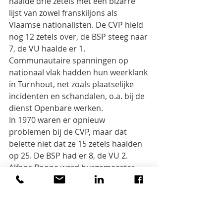
haalde drie zetels met een bizarre 
lijst van zowel franskiljons als 
Vlaamse nationalisten. De CVP hield 
nog 12 zetels over, de BSP steeg naar 
7, de VU haalde er 1. 
Communautaire spanningen op 
nationaal vlak hadden hun weerklank 
in Turnhout, net zoals plaatselijke 
incidenten en schandalen, o.a. bij de 
dienst Openbare werken.
In 1970 waren er opnieuw 
problemen bij de CVP, maar dat 
belette niet dat ze 15 zetels haalden 
op 25. De BSP had er 8, de VU 2. 
Alfons Boone werd burgemeester, 
hoewel Richard Proost 709 stemmen 
meer had : 2174 tegenover 1465.
1976 bracht verandering : voor het 
eerst  was de burgemeester een 