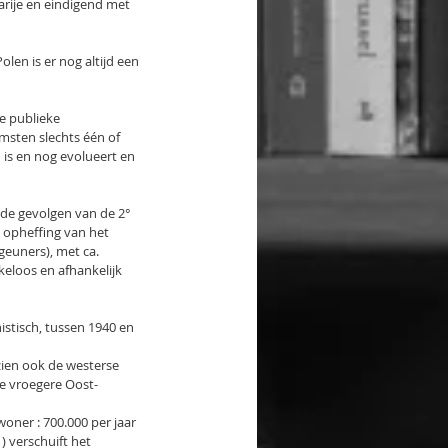
rije en eindigend met 
len is er nog altijd een 
e publieke 
msten slechts één of 
is en nog evolueert en 
de gevolgen van de 2° 
 opheffing van het 
euners), met ca. 
keloos en afhankelijk 
stisch, tussen 1940 en 
ien ook de westerse 
De vroegere Oost-
oner : 700.000 per jaar 
) verschuift het 