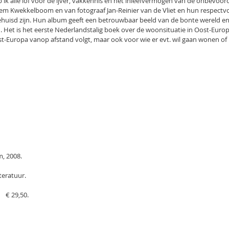
b ik alle lof voor de ijver, vakkennis en het inleefvermogen van de onbevoor
lem Kwekkelboom en van fotograaf Jan-Reinier van de Vliet en hun respectv
uisd zijn. Hun album geeft een betrouwbaar beeld van de bonte wereld en 
 Het is het eerste Nederlandstalig boek over de woonsituatie in Oost-Europ
t-Europa vanop afstand volgt, maar ook voor wie er evt. wil gaan wonen of 
m, 2008.
iteratuur.
   € 29,50.