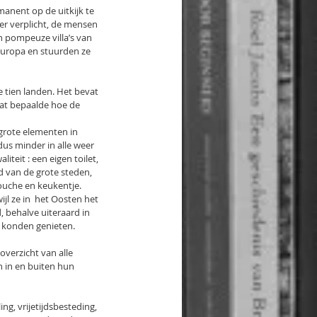
anent op de uitkijk te 
er verplicht, de mensen 
 pompeuze villa’s van 
Europa en stuurden ze 
tien landen. Het bevat  
dat bepaalde hoe de 
grote elementen in 
us minder in alle weer 
iteit : een eigen toilet, 
van de grote steden, 
douche en keukentje.
l ze in  het Oosten het 
 behalve uiteraard in 
  konden genieten.
verzicht van alle 
 in en buiten hun 
ng, vrijetijdsbesteding, 