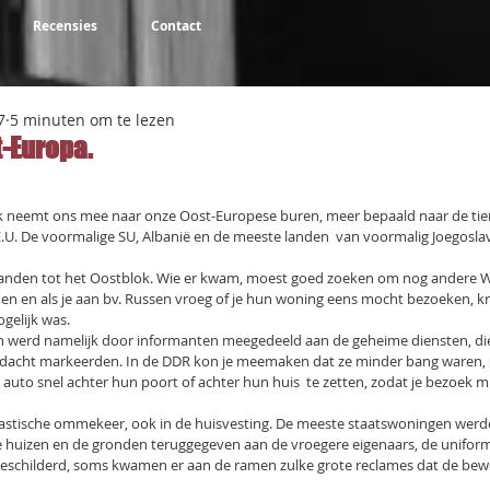
Recensies
Contact
7
5 minuten om te lezen
-Europa.
NaN uit 5 sterren.
oek neemt ons mee naar onze Oost-Europese buren, meer bepaald naar de tien
.U. De voormalige SU, Albanië en de meeste landen  van voormalig Joegoslavië 
landen tot het Oostblok. Wie er kwam, moest goed zoeken om nog andere 
n en als je aan bv. Russen vroeg of je hun woning eens mocht bezoeken, kre
gelijk was.
 werd namelijk door informanten meegedeeld aan de geheime diensten, die
erdacht markeerden. In de DDR kon je meemaken dat ze minder bang waren, 
uto snel achter hun poort of achter hun huis  te zetten, zodat je bezoek m
stische ommekeer, ook in de huisvesting. De meeste staatswoningen werden
 huizen en de gronden teruggegeven aan de vroegere eigenaars, de uniform
 beschilderd, soms kwamen er aan de ramen zulke grote reclames dat de bewo