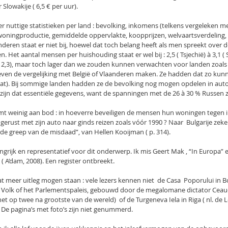
Slowakije ( 6,5 € per uur).
r nuttige statistieken per land : bevolking, inkomens (telkens vergeleken m
 woningproductie, gemiddelde oppervlakte, koopprijzen, welvaartsverdeling,
deren staat er niet bij, hoewel dat toch belang heeft als men spreekt over 
Het aantal mensen per huishouding staat er wel bij : 2,5 ( Tsjechië) à 3,1 ( 
 2,3), maar toch lager dan we zouden kunnen verwachten voor landen zoals 
even de vergelijking met België of Vlaanderen maken. Ze hadden dat zo kunn
stat). Bij sommige landen hadden ze de bevolking nog mogen opdelen in aut
zijn dat essentiële gegevens, want de spanningen met de 26 à 30 % Russen zi
mt weinig aan bod : in hoeverre beveiligen de mensen hun woningen tegen inb
erust met zijn auto naar ginds reizen zoals vóór 1990 ? Naar  Bulgarije zeker n
n de greep van de misdaad”, van Hellen Kooijman ( p. 314).
angrijk en representatief voor dit onderwerp. Ik mis Geert Mak , “In Europa” e
( A’dam, 2008). Een register ontbreekt.
t meer uitleg mogen staan : vele lezers kennen niet  de Casa  Poporului in Bo
Volk of het Parlementspaleis, gebouwd door de megalomane dictator Ceauc
 op twee na grootste van de wereld)  of de Turgeneva Iela in Riga ( nl. de 
 De pagina’s met foto’s zijn niet genummerd.