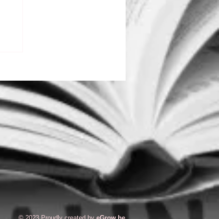
© 2023 Proudly created by
eGrow.be