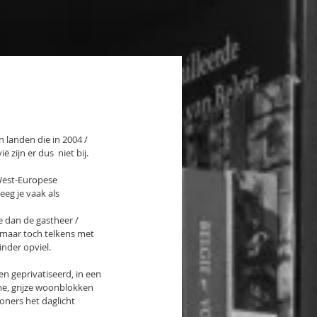
 landen die in 2004 / 
zijn er dus  niet bij.
West-Europese 
eg je vaak als 
 dan de gastheer / 
maar toch telkens met 
inder opviel.
 geprivatiseerd, in een 
e, grijze woonblokken 
ners het daglicht 