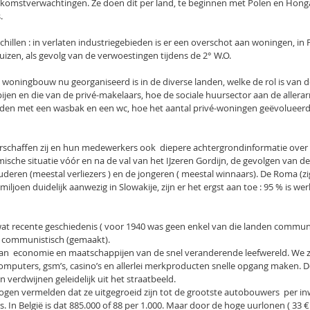
omstverwachtingen. Ze doen dit per land, te beginnen met Polen en Honga
.
hillen : in verlaten industriegebieden is er een overschot aan woningen, in Po
uizen, als gevolg van de verwoestingen tijdens de 2° W.O.
 woningbouw nu georganiseerd is in de diverse landen, welke de rol is van d
en en die van de privé-makelaars, hoe de sociale huursector aan de allerar
en met een wasbak en een wc, hoe het aantal privé-woningen geëvolueerd 
rschaffen zij en hun medewerkers ook  diepere achtergrondinformatie over 
ische situatie vóór en na de val van het IJzeren Gordijn, de gevolgen van de
ren (meestal verliezers ) en de jongeren ( meestal winnaars). De Roma (zig
iljoen duidelijk aanwezig in Slowakije, zijn er het ergst aan toe : 95 % is wer
wat recente geschiedenis ( voor 1940 was geen enkel van die landen communi
l communistisch (gemaakt).
van  economie en maatschappijen van de snel veranderende leefwereld. We z
omputers, gsm’s, casino’s en allerlei merkproducten snelle opgang maken. 
 verdwijnen geleidelijk uit het straatbeeld.
gen vermelden dat ze uitgegroeid zijn tot de grootste autobouwers  per inw
. In België is dat 885.000 of 88 per 1.000. Maar door de hoge uurlonen ( 33 € 