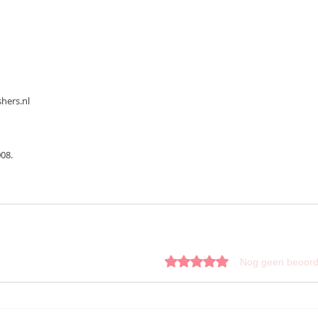
shers.nl
2008.
Beoordeeld met 0 uit 5 sterren.
Nog geen beoord