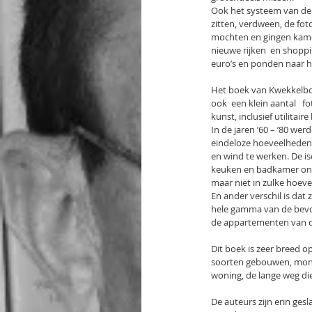
Ook het systeem van de 
zitten, verdween, de fo
mochten en gingen kamer
nieuwe rijken  en shopp
euro’s en ponden naar h
Het boek van Kwekkelboo
ook  een klein aantal   
kunst, inclusief utilita
In de jaren ’60 – ’80 we
eindeloze hoeveelheden 
en wind te werken. De iso
keuken en badkamer ont
maar niet in zulke hoeve
En ander verschil is dat
hele gamma van de bevolk
de appartementen van de
Dit boek is zeer breed o
soorten gebouwen, monu
woning, de lange weg di
De auteurs zijn erin gesl