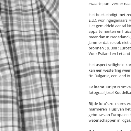
zwaartepunt verder naar 
Het boek eindigt met zee
E.U.), woningeigenaars,
Het gemiddeld aantal kin
appartementen en huizen. 
meer dan in Nederland (
Jammer dat ze ook niet 
bronnen ( p. 308 : Euro
Voor Estland en Letland 
Het aspect veiligheid ko
kan een westerling weer g
“In Bulgarije, een land i
De literatuurlijst is omv
fotograaf Josef Koudelka 
Bij de foto’s zou soms wa
marmeren  Huis van het 
gebouw van Europa en het
wetenschappen in Riga).