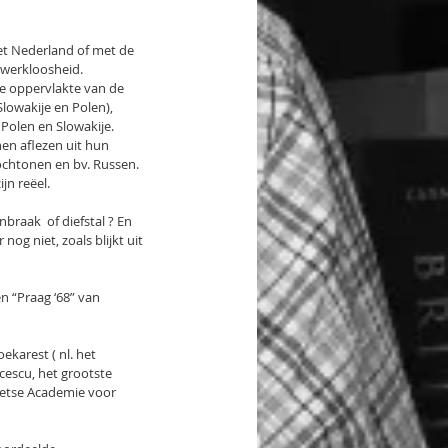
et Nederland of met de 
 werkloosheid.
de oppervlakte van de 
Slowakije en Polen), 
Polen en Slowakije.
en aflezen uit hun 
ochtonen en bv. Russen. 
jn reëel.
raak  of diefstal ? En 
og niet, zoals blijkt uit 
n “Praag ‘68” van 
ekarest ( nl. het 
escu, het grootste 
Letse Academie voor 