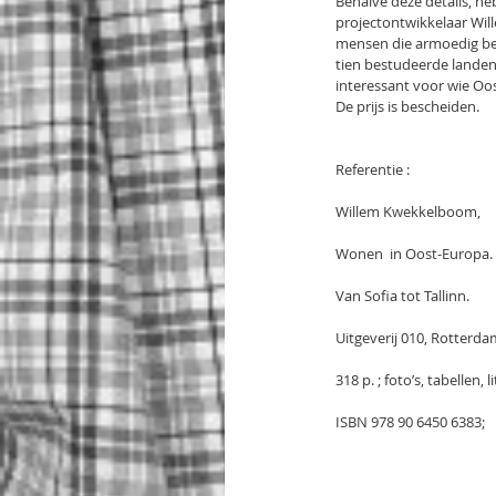
Behalve deze details, he
projectontwikkelaar Wil
mensen die armoedig beh
tien bestudeerde landen.
interessant voor wie Oos
De prijs is bescheiden.
Referentie :
Willem Kwekkelboom,
Wonen  in Oost-Europa.
Van Sofia tot Tallinn.
Uitgeverij 010, Rotterda
318 p. ; foto’s, tabellen, l
ISBN 978 90 6450 6383;    