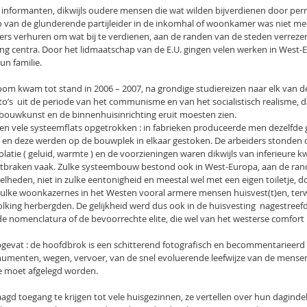
informanten, dikwijls oudere mensen die wat wilden bijverdienen door perm
to van de glunderende partijleider in de inkomhal of woonkamer was niet me
s verhuren om wat bij te verdienen, aan de randen van de steden verrezen
ing centra. Door het lidmaatschap van de E.U. gingen velen werken in West-
un familie.
m kwam tot stand in 2006 – 2007, na grondige studiereizen naar elk van de 
foto’s  uit de periode van het communisme en van het socialistisch realisme, 
ire bouwkunst en de binnenhuisinrichting eruit moesten zien.
rden vele systeemflats opgetrokken : in fabrieken produceerde men dezelfde 
en deze werden op de bouwplek in elkaar gestoken. De arbeiders stonden d
latie ( geluid, warmte ) en de voorzieningen waren dikwijls van inferieure kwal
braken vaak. Zulke systeembouw bestond ook in West-Europa, aan de rand 
elheden, niet in zulke eentonigheid en meestal wel met een eigen toiletje, 
 zulke woonkazernes in het Westen vooral armere mensen huisvest(t)en, terwij
ing herbergden. De gelijkheid werd dus ook in de huisvesting  nagestreefd,
 nomenclatura of de bevoorrechte elite, die wel van het westerse comfort
pgevat : de hoofdbrok is een schitterend fotografisch en becommentarieerd o
menten, wegen, vervoer, van de snel evoluerende leefwijze van de mensen
e moet afgelegd worden.
aagd toegang te krijgen tot vele huisgezinnen, ze vertellen over hun dagindeli