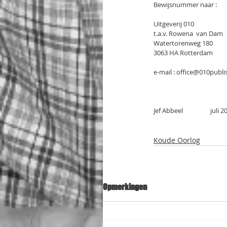
Bewijsnummer naar :
Uitgeverij 010
t.a.v. Rowena  van Dam
Watertorenweg 180
3063 HA Rotterdam
e-mail : office@010publi
Jef Abbeel                  juli 
Koude Oorlog
Opmerkingen