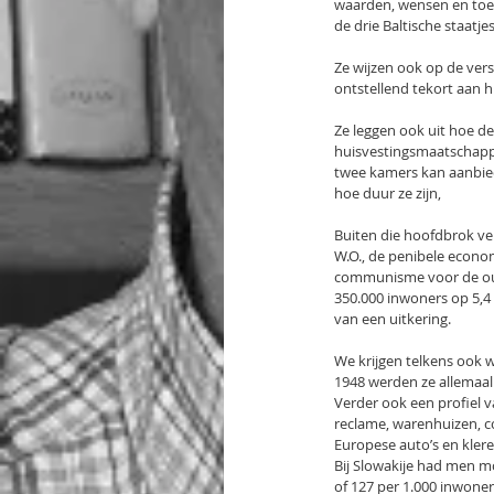
waarden, wensen en toek
de drie Baltische staatjes
Ze wijzen ook op de versc
ontstellend tekort aan h
Ze leggen ook uit hoe de
huisvestingsmaatschappij
twee kamers kan aanbied
hoe duur ze zijn,
Buiten die hoofdbrok ve
W.O., de penibele econom
communisme voor de oude
350.000 inwoners op 5,4 m
van een uitkering.
We krijgen telkens ook 
1948 werden ze allemaa
Verder ook een profiel 
reclame, warenhuizen, c
Europese auto’s en kleren
Bij Slowakije had men mo
of 127 per 1.000 inwoners