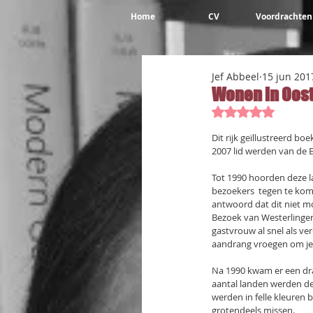
Home
CV
Voordrachten
Jef Abbeel
15 jun 201
Wonen in Oost
Beoordeeld met 
Dit rijk geïllustreerd b
2007 lid werden van de E
Tot 1990 hoorden deze 
bezoekers  tegen te kome
antwoord dat dit niet mo
Bezoek van Westerlingen
gastvrouw al snel als v
aandrang vroegen om je a
Na 1990 kwam er een dra
aantal landen werden de
werden in felle kleuren
grotendeels missen.