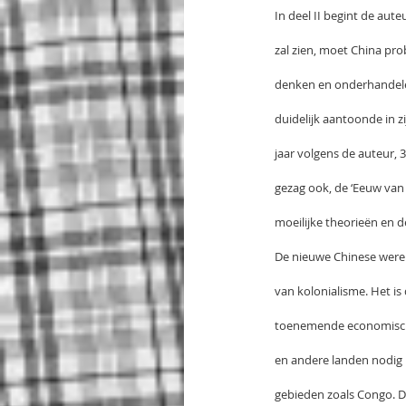
In deel II begint de aut
zal zien, moet China pro
denken en onderhandelen 
duidelijk aantoonde in z
jaar volgens de auteur, 3
gezag ook, de ‘Eeuw van 
moeilijke theorieën en 
De nieuwe Chinese werel
van kolonialisme. Het is
toenemende economische 
en andere landen nodig 
gebieden zoals Congo. D