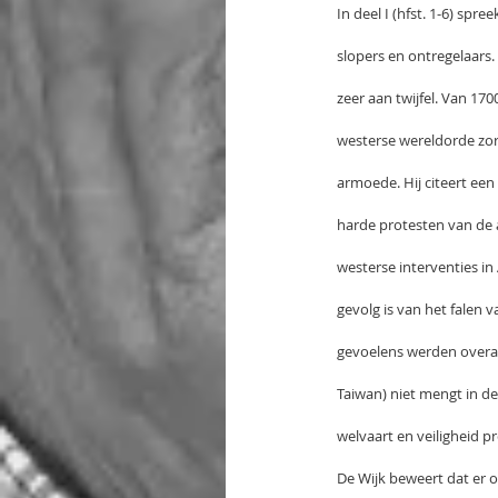
In deel I (hfst. 1-6) sp
slopers en ontregelaars.
zeer aan twijfel. Van 1
westerse wereldorde zo
armoede. Hij citeert ee
harde protesten van de a
westerse interventies in
gevolg is van het falen
gevoelens werden overal 
Taiwan) niet mengt in de
welvaart en veiligheid p
De Wijk beweert dat er oo