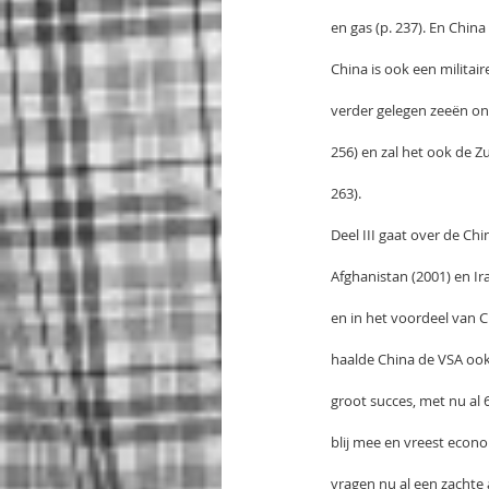
en gas (p. 237). En China
China is ook een milita
verder gelegen zeeën on
256) en zal het ook de 
263).
Deel III gaat over de Ch
Afghanistan (2001) en I
en in het voordeel van 
haalde China de VSA ook 
groot succes, met nu al 
blij mee en vreest econ
vragen nu al een zachte