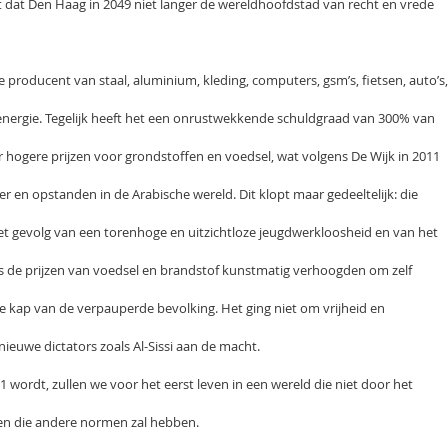
t dat Den Haag in 2049 niet langer de wereldhoofdstad van recht en vrede
te producent van staal, aluminium, kleding, computers, gsm’s, fietsen, auto’s,
ergie. Tegelijk heeft het een onrustwekkende schuldgraad van 300% van
 hogere prijzen voor grondstoffen en voedsel, wat volgens De Wijk in 2011
r en opstanden in de Arabische wereld. Dit klopt maar gedeeltelijk: die
 gevolg van een torenhoge en uitzichtloze jeugdwerkloosheid en van het
tes de prijzen van voedsel en brandstof kunstmatig verhoogden om zelf
e kap van de verpauperde bevolking. Het ging niet om vrijheid en
ieuwe dictators zoals Al-Sissi aan de macht.
wordt, zullen we voor het eerst leven in een wereld die niet door het
en die andere normen zal hebben.