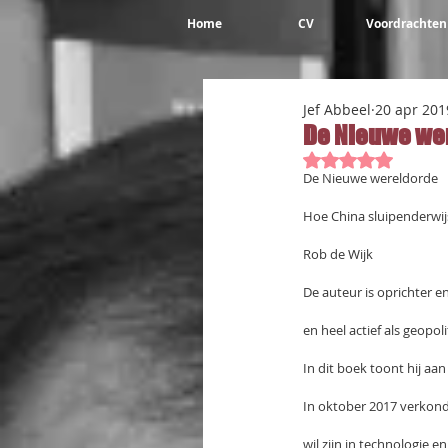
Home
CV
Voordrachten
Jef Abbeel
20 apr 201
De Nieuwe we
Beoordeeld met 
De Nieuwe wereldorde
Hoe China sluipenderwi
Rob de Wijk
De auteur is oprichter e
en heel actief als geopoli
In dit boek toont hij aa
In oktober 2017 verkondi
wil zijn in technologie e