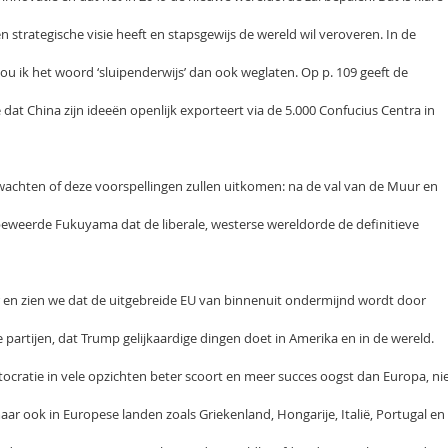
en strategische visie heeft en stapsgewijs de wereld wil veroveren. In de
zou ik het woord ‘sluipenderwijs’ dan ook weglaten. Op p. 109 geeft de
 dat China zijn ideeën openlijk exporteert via de 5.000 Confucius Centra in
achten of deze voorspellingen zullen uitkomen: na de val van de Muur en
 beweerde Fukuyama dat de liberale, westerse wereldorde de definitieve
er en zien we dat de uitgebreide EU van binnenuit ondermijnd wordt door
e partijen, dat Trump gelijkaardige dingen doet in Amerika en in de wereld.
tocratie in vele opzichten beter scoort en meer succes oogst dan Europa, ni
maar ook in Europese landen zoals Griekenland, Hongarije, Italië, Portugal en