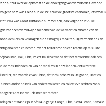
reekt de auteur over de opkomst en de ondergang van wereldordes, over de
 Volgens hem was China al in de 19° eeuw de grootste economie, iets waar i
700 tot 1914 was Groot-Brittannië nummer één, dan volgde de VSA. De
rgde voor een wereldwijde toename van de welvaart en afname van de
n hoop denkers en verdragen die dit mogelijk maakten. Hij vermeldt ook de
ntiglobalisten en beschouwt het terrorisme als een reactie op mislukte
 Afghanistan, Irak, Libië, Palestina. Ik vermoed dat het terrorisme ook een
 van de moslimlanden en van de moslims in onze landen. Antiwesterse
sterker, ten voordele van China, dat zich (behalve in Oeigoerië, Tibet en
 binnenlandse politiek van andere volkeren en collectieve rechten zoals
ropageert i.p.v. individuele mensenrechten.
rlogen ontstaan zijn in Afrika (Algerije, Congo, Libië, Sierra Leone, Somalië,