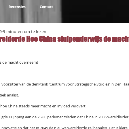
Recensies
Contact
9
9 minuten om te lezen
reldorde Hoe China sluipenderwijs de mach
NaN uit 5 sterren.
js de macht overneemt
n voorzitter van de denktank ‘Centrum voor Strategische Studies’ in Den Ha
tiek analist.
n hoe China steeds meer macht en invloed verovert.
gde Xi Jinping aan de 2.280 parlementsleden dat China in 2035 wereldleider
n innovatie en dat het in 2049 de nieuwe wereldorde zal bepalen. Dat is klare