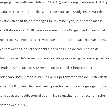
j vergelijkt hem zelfs met Hitler (p. 113-115), wat me erg overdreven lijkt. Hij
nada, Mexico, Duitsland, de EU, de NAVO. Rusland is volgens De Wijk de
exatie van de Krim, de inmenging in Oekraïne, Syrië, in de Amerikaanse
 de Italiaanse van 2018. De economie is sinds 2000 gegroeid, maar is niet
nelux (p. 157). Poetins assertiviteit steunt op het lidmaatschap van de VN-
uwe kernwapens, de verdeeldheid binnen de EU en de NAVO en op de
Maar China en de VSA zien Rusland niet als gelijkwaardig. De omvang van hu
llend: de Amerikaanse is 12 keer de Russische, de Chinese 8 keer.
landen van Oost-Europa in 1999-2004 lid zijn geworden van de EU en van de
n van 1990 in, heeft Rusland veel pijn gedaan en zijn omsingelingscomplex
olgens de auteur geobsedeerd door militaire macht, het mist economische
oft power (p. 186).