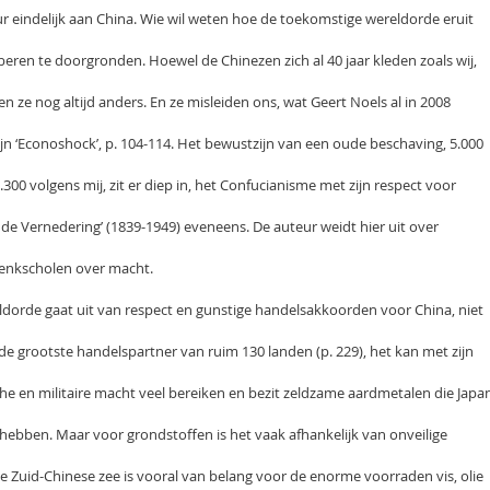
eur eindelijk aan China. Wie wil weten hoe de toekomstige wereldorde eruit
beren te doorgronden. Hoewel de Chinezen zich al 40 jaar kleden zoals wij,
ze nog altijd anders. En ze misleiden ons, wat Geert Noels al in 2008
ijn ‘Econoshock’, p. 104-114. Het bewustzijn van een oude beschaving, 5.000
.300 volgens mij, zit er diep in, het Confucianisme met zijn respect voor
de Vernedering’ (1839-1949) eveneens. De auteur weidt hier uit over
denkscholen over macht.
dorde gaat uit van respect en gunstige handelsakkoorden voor China, niet
 de grootste handelspartner van ruim 130 landen (p. 229), het kan met zijn
en militaire macht veel bereiken en bezit zeldzame aardmetalen die Japa
hebben. Maar voor grondstoffen is het vaak afhankelijk van onveilige
e Zuid-Chinese zee is vooral van belang voor de enorme voorraden vis, olie