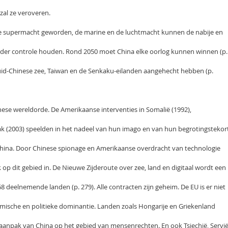
 zal ze veroveren.
ire supermacht geworden, de marine en de luchtmacht kunnen de nabije en
der controle houden. Rond 2050 moet China elke oorlog kunnen winnen (p.
Zuid-Chinese zee, Taiwan en de Senkaku-eilanden aangehecht hebben (p.
inese wereldorde. De Amerikaanse interventies in Somalië (1992),
rak (2003) speelden in het nadeel van hun imago en van hun begrotingstekor
China. Door Chinese spionage en Amerikaanse overdracht van technologie
op dit gebied in. De Nieuwe Zijderoute over zee, land en digitaal wordt een
68 deelnemende landen (p. 279). Alle contracten zijn geheim. De EU is er niet
omische en politieke dominantie. Landen zoals Hongarije en Griekenland
 aanpak van China op het gebied van mensenrechten. En ook Tsjechië, Servië