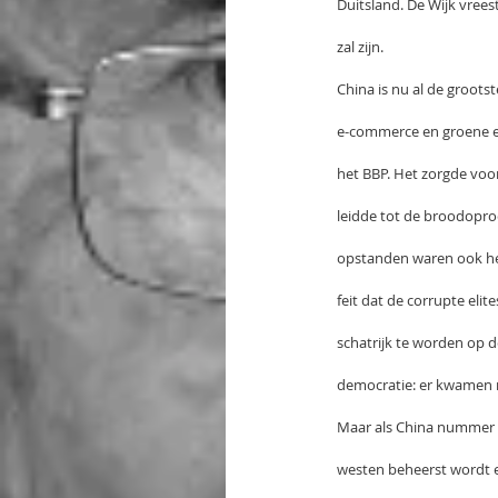
Duitsland. De Wijk vrees
zal zijn.
China is nu al de groots
e-commerce en groene en
het BBP. Het zorgde voor
leidde tot de broodoproe
opstanden waren ook het
feit dat de corrupte eli
schatrijk te worden op d
democratie: er kwamen n
Maar als China nummer 1 
westen beheerst wordt 