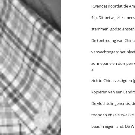
Rwanda) doordat de Ame
94). Dit betwijfel ik: m
stammen, godsdiensten e
De toetreding van China
verwachtingen: het bleef
zonnepanelen dumpen op
2
zich in China vestigden 
kopiëren van een Landr
De vluchtelingencrisis, d
toonden enkele zwakke k
baas in eigen land. De 