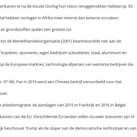
rikanen er na de Koude Oorlog hun steun teruggetrokken hebben (p. 93-
eestal hebben oorlogen in Afrika meer interne dan externe oorzaken:
n grondstoffen spelen een grotere rol.
 tot de Wereldhandelsorganisatie (2001) beantwoordde niet aan de
 kopiëren, spioneren, eigen bedrijven subsidiëren, staal, aluminium en
 de Europese markten, technologie afpersen van westerse bedrijven die
(p. 97-98). Pas in 2019 werd een Chinees bedrijf veroordeeld voor het
over.
e arbeidsmigratie, de aanslagen van 2015 in Frankrijk en 2016 in België
anten van de EU. Verschillende EU-landen willen nu weer soeverein zijn of
Wijk beschouwt Trump als de sloper van de democratische rechtsstaat en van