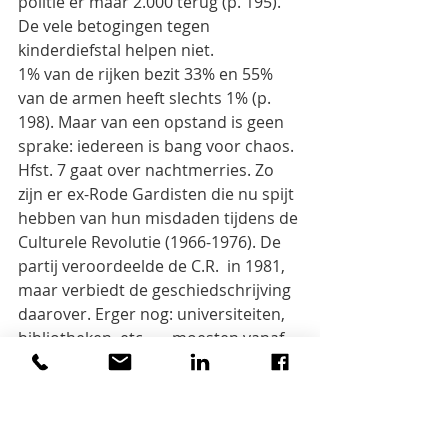
politie er maar 2.000 terug (p. 195). 
De vele betogingen tegen 
kinderdiefstal helpen niet.
1% van de rijken bezit 33% en 55% 
van de armen heeft slechts 1% (p. 
198). Maar van een opstand is geen 
sprake: iedereen is bang voor chaos.
Hfst. 7 gaat over nachtmerries. Zo 
zijn er ex-Rode Gardisten die nu spijt 
hebben van hun misdaden tijdens de 
Culturele Revolutie (1966-1976). De 
partij veroordeelde de C.R.  in 1981, 
maar verbiedt de geschiedschrijving 
daarover. Erger nog: universiteiten, 
bibliotheken, etc.  … moesten vanaf 
2013 hun archieven ‘zuiveren’ van 
belastende informatie. Boeken over 
Rode Gardisten zijn verboden. De 
meeste Chinezen jonger dan 60 