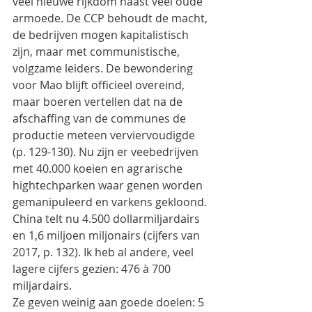
veel nieuwe rijkdom naast veel oude 
armoede. De CCP behoudt de macht, 
de bedrijven mogen kapitalistisch 
zijn, maar met communistische, 
volgzame leiders. De bewondering 
voor Mao blijft officieel overeind, 
maar boeren vertellen dat na de 
afschaffing van de communes de 
productie meteen verviervoudigde 
(p. 129-130). Nu zijn er veebedrijven 
met 40.000 koeien en agrarische 
hightechparken waar genen worden 
gemanipuleerd en varkens gekloond. 
China telt nu 4.500 dollarmiljardairs 
en 1,6 miljoen miljonairs (cijfers van 
2017, p. 132). Ik heb al andere, veel 
lagere cijfers gezien: 476 à 700 
miljardairs.
Ze geven weinig aan goede doelen: 5 