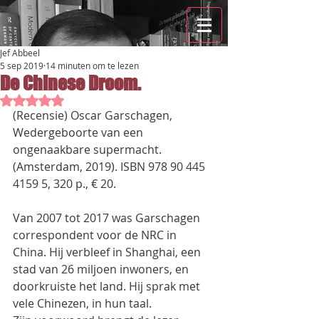
Jef Abbeel
5 sep 2019
14 minuten om te lezen
De Chinese Droom.
Beoordeeld met NaN uit 5 sterren.
(Recensie) Oscar Garschagen,
Wedergeboorte van een 
ongenaakbare supermacht.
(Amsterdam, 2019). ISBN 978 90 445 
4159 5, 320 p., € 20.
Van 2007 tot 2017 was Garschagen 
correspondent voor de NRC in 
China. Hij verbleef in Shanghai, een 
stad van 26 miljoen inwoners, en 
doorkruiste het land. Hij sprak met 
vele Chinezen, in hun taal.