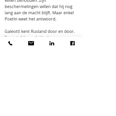
willen behouden. Zijn 
beschermelingen willen dat hij nog  
lang aan de macht blijft. Maar enkel 
Poetin weet het antwoord.
Galeotti kent Rusland door en door. 
Soms is hij zeer kritisch, soms 
oppervlakkig. Sommige 
hoofdstukken missen structuur en 
bevatten vooral anekdotes  en 
details. Het boek is niet bedoeld voor 
academici: daarvoor is het te 
beknopt, is de toon te luchtig en 
heeft het geen voetnoten.
Er zijn degelijkere boeken over 
Poetin: o.a. de biografie van Steven 
Lee Myers, de studie over het 
Poetinisme van Katlijn Malfliet, 
‘Poutine de A à Z’ van Vladimir 