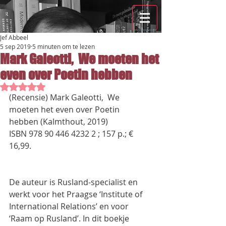
Jef Abbeel
5 sep 2019
5 minuten om te lezen
Mark Galeotti, We moeten het
even over Poetin hebben
Beoordeeld met NaN uit 5 sterren.
(Recensie) Mark Galeotti,  We 
moeten het even over Poetin 
hebben (Kalmthout, 2019)
ISBN 978 90 446 4232 2 ; 157 p.; € 
16,99.
De auteur is Rusland-specialist en 
werkt voor het Praagse ‘Institute of 
International Relations’ en voor 
‘Raam op Rusland’. In dit boekje 