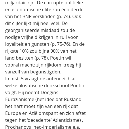
miljardair zijn. De corrupte politieke 
en economische elite zou één derde  
van het BNP verslinden (p. 74). Ook 
dit cijfer lijkt mij heel veel. De 
georganiseerde misdaad zou de 
nodige vrijheid krijgen in ruil voor 
loyaliteit en gunsten (p. 75-76). En de 
rijkste 10% zou bijna 90% van het 
land bezitten (p. 78). Poetin wil 
vooral macht: zijn rijkdom kreeg hij 
vanzelf van begunstigden.
In hfst. 5 vraagt de auteur zich af 
welke filosofische denkschool Poetin 
volgt. Hij noemt Doegins 
Eurazianisme (het idee dat Rusland 
het hart moet zijn van een rijk dat 
Europa en Azië omspant en zich afzet 
tegen het ‘decadente’ Atlanticisme) , 
Prochanovs  neo-imperialisme e.a. 