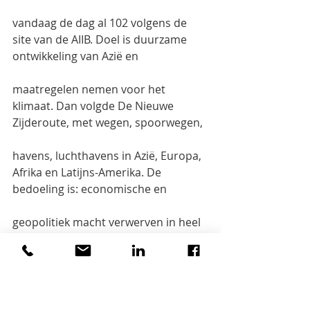
vandaag de dag al 102 volgens de 
site van de AIIB. Doel is duurzame 
ontwikkeling van Azië en
maatregelen nemen voor het 
klimaat. Dan volgde De Nieuwe 
Zijderoute, met wegen, spoorwegen,
havens, luchthavens in Azië, Europa, 
Afrika en Latijns-Amerika. De 
bedoeling is: economische en
geopolitiek macht verwerven in heel 
de wereld. India weigert deel te 
nemen en is daarmee een
uitzondering. China propageert ook 
culturele uitwisseling, maar dat is 