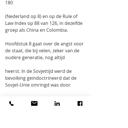
180
(Nederland op 8) en op de Rule of 
Law Index op 88 van 126, in dezelfde 
groep als China en Colombia.
Hoofdstuk 8 gaat over de angst voor 
de staat, die bij velen, zeker van de 
oudere generatie, nog altijd
heerst. In de Sovjettijd werd de 
bevolking geïndoctrineerd dat de 
Sovjet-Unie omringd was door
vijanden en dat elke buitenlander 
een spion kon zijn. Dat leidde tot een 
harde overheid. Tussen 1921
en 1953 werden ruim 4 miljoen 