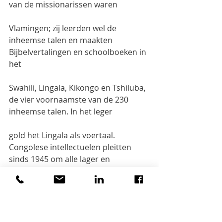
van de missionarissen waren
Vlamingen; zij leerden wel de 
inheemse talen en maakten 
Bijbelvertalingen en schoolboeken in 
het
Swahili, Lingala, Kikongo en Tshiluba, 
de vier voornaamste van de 230 
inheemse talen. In het leger
gold het Lingala als voertaal. 
Congolese intellectuelen pleitten 
sinds 1945 om alle lager en
middelbaar onderwijs in het Frans te 
krijgen, zodat ze meer carrière-
mogelijkheden hadden (p. 276-