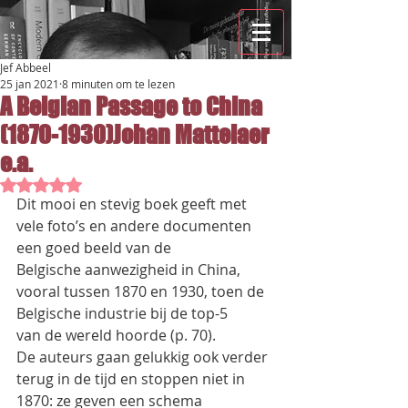
Jef Abbeel
25 jan 2021
8 minuten om te lezen
A Belgian Passage to China
(1870-1930)Johan Mattelaer
e.a.
Beoordeeld met NaN uit 5 sterren.
Dit mooi en stevig boek geeft met 
vele foto’s en andere documenten 
een goed beeld van de
Belgische aanwezigheid in China, 
vooral tussen 1870 en 1930, toen de 
Belgische industrie bij de top-5
van de wereld hoorde (p. 70).
De auteurs gaan gelukkig ook verder 
terug in de tijd en stoppen niet in 
1870: ze geven een schema