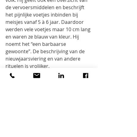
volk. Hij geeft ook een overzicht van
de vervoersmiddelen en beschrijft 
het pijnlijke voetjes inbinden bij 
meisjes vanaf 5 à 6 jaar. Daardoor
werden vele voetjes maar 10 cm lang 
en waren ze blauw van kleur. Hij 
noemt het “een barbaarse
gewoonte”. De beschrijving van de 
nieuwjaarsviering en van andere 
rituelen is vrolijker.
In hoofdstuk 7 krijgen we een 
selectie uit de vele foto’s van Nuyens 
en de gebroeders Spruyt. Ze
tonen het dagelijks leven in China 
rond 1900 alsook een aantal 
monumenten. Als Nuyens en Spruyt
nu zouden terugkeren, zouden ze 
‘hun’ steden vast niet meer 
herkennen.