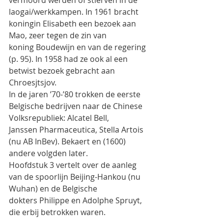
vermoord werden of stierven in de
laogai/werkkampen. In 1961 bracht 
koningin Elisabeth een bezoek aan 
Mao, zeer tegen de zin van
koning Boudewijn en van de regering 
(p. 95). In 1958 had ze ook al een 
betwist bezoek gebracht aan
Chroesjtsjov.
In de jaren ’70-’80 trokken de eerste 
Belgische bedrijven naar de Chinese 
Volksrepubliek: Alcatel Bell,
Janssen Pharmaceutica, Stella Artois 
(nu AB InBev). Bekaert en (1600) 
andere volgden later.
Hoofdstuk 3 vertelt over de aanleg 
van de spoorlijn Beijing-Hankou (nu 
Wuhan) en de Belgische
dokters Philippe en Adolphe Spruyt, 
die erbij betrokken waren.