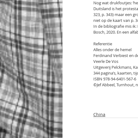
Nog wat drukfoutjes: ‘het
Duitsland is het protesta
323, p. 343) maar een gr
niet op de kaart van p. 3
In de bibliografie mis ik:
Bosch, 2020. En een alfa
Referentie
Alles onder de hemel
Ferdinand Verbiest en d
Veerle De Vos
Uitgeverij Pelckmans, K
344 pagina’s, kaarten, tijd
ISBN 978-94-6401-567-6
©Jef Abbeel, Turnhout, 
China