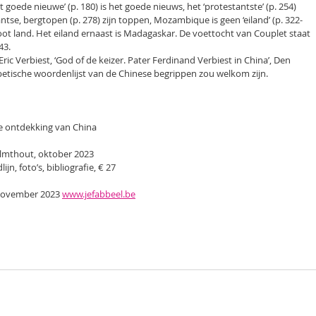
 goede nieuwe’ (p. 180) is het goede nieuws, het ‘protestantste’ (p. 254)
ntse, bergtopen (p. 278) zijn toppen, Mozambique is geen ‘eiland’ (p. 322-
oot land. Het eiland ernaast is Madagaskar. De voettocht van Couplet staat
43.
 Eric Verbiest, ‘God of de keizer. Pater Ferdinand Verbiest in China’, Den
betische woordenlijst van de Chinese begrippen zou welkom zijn.
e ontdekking van China
almthout, oktober 2023
lijn, foto’s, bibliografie, € 27
november 2023 
www.jefabbeel.be