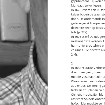
gepubliceerd. Hij wou h
Mandaat’ te verliezen.
In 1676 kwam een Russis
keizer boven de tsaar s
doen. De onderhandeling
gedroegen zich superieur
de eerste keer op basis 
tolk (p. 227).
In 1676 stierf De Rouge
missionaris te worden. H
harmonie, grootsheid en 
volumes. Die bevatte al
246).
2
In 1683 stuurde Verbies
doel: meer geld, meer mi
met de VOC naar Enkhuiz
Vlaanderen naar Lodewijk
audiënties. De koning g
trokken Couplet en co naa
Chinees mocht. Een blund
assistent Spinola ontvan
hofschilder maakte een 