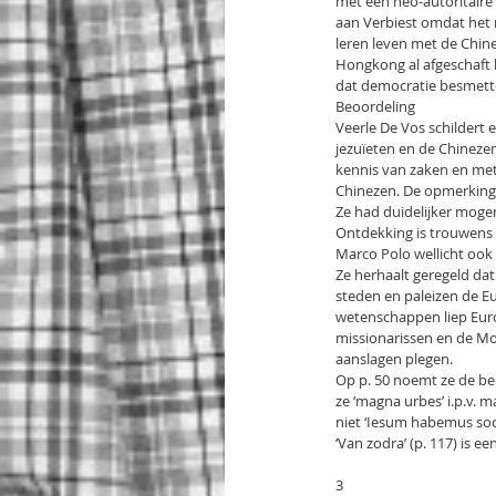
met een neo-autoritaire 
aan Verbiest omdat het n
leren leven met de Chine
Hongkong al afgeschaft h
dat democratie besmettel
Beoordeling
Veerle De Vos schildert
jezuïeten en de Chinezen
kennis van zaken en met
Chinezen. De opmerkinge
Ze had duidelijker mogen
Ontdekking is trouwens n
Marco Polo wellicht ook
Ze herhaalt geregeld da
steden en paleizen de Eu
wetenschappen liep Euro
missionarissen en de Mo
aanslagen plegen.
Op p. 50 noemt ze de bero
ze ‘magna urbes’ i.p.v. m
niet ‘Iesum habemus soci
‘Van zodra’ (p. 117) is een
3