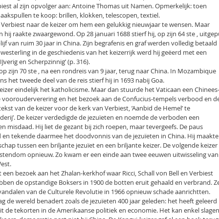
iest al zijn opvolger aan: Antoine Thomas uit Namen. Opmerkelijk: toen
akspullen te koop: brillen, klokken, telescopen, textiel.
g Verbiest naar de keizer om hem een gelukkig nieuwjaar te wensen. Maar
n hij raakte zwaargewond. Op 28 januari 1688 stierf hij, op zijn 64 ste , uitgep
ijf van ruim 30 jaar in China. Zijn begrafenis en graf werden volledig betaald
 westerling in de geschiedenis van het keizerrijk werd hij geëerd met een
‘IJverig en Scherpzinnig’ (p. 316).
op zijn 70 ste , na een rondreis van 9 jaar, terug naar China. In Mozambique
ens het tweede deel van de reis stierf hij in 1693 nabij Goa.
keizer eindelijk het katholicisme. Maar dan stuurde het Vaticaan een Chinees
e voorouderverering en het bezoek aan de Confucius-tempels verbood en d
 tekst van de keizer voor de kerk van Verbiest, ’Aanbid de Hemel’ te
oderij’. De keizer verdedigde de jezuïeten en noemde de verboden een
n misdaad. Hij liet de gezant bij zich roepen, maar tevergeefs. De paus
 en tekende daarmee het doodvonnis van de jezuïeten in China. Hij maakte
chap tussen een briljante jezuïet en een briljante keizer. De volgende keizer
istendom opnieuw. Zo kwam er een einde aan twee eeuwen uitwisseling van
est.
et een bezoek aan het Zhalan-kerkhof waar Ricci, Schall von Bell en Verbiest
ebben de opstandige Boksers in 1900 de botten eruit gehaald en verbrand. Z
de vandalen van de Culturele Revolutie in 1966 opnieuw schade aanrichtten.
g de wereld benadert zoals de jezuïeten 400 jaar geleden: het heeft geleerd
uit de tekorten in de Amerikaanse politiek en economie. Het kan enkel slage