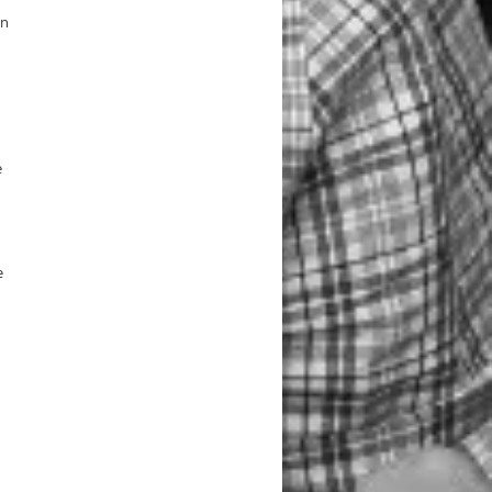
en
e
e