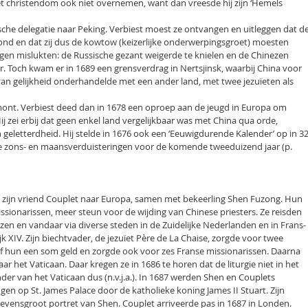
et christendom ook niet overnemen, want dan vreesde hij zijn ‘Hemels
che delegatie naar Peking. Verbiest moest ze ontvangen en uitleggen dat d
tond en dat zij dus de kowtow (keizerlijke onderwerpingsgroet) moesten
en mislukten: de Russische gezant weigerde te knielen en de Chinezen
. Toch kwam er in 1689 een grensverdrag in Nertsjinsk, waarbij China voor
van gelijkheid onderhandelde met een ander land, met twee jezuïeten als
mont. Verbiest deed dan in 1678 een oproep aan de jeugd in Europa om
ij zei erbij dat geen enkel land vergelijkbaar was met China qua orde,
geletterdheid. Hij stelde in 1676 ook een ‘Eeuwigdurende Kalender’ op in 3
le zons- en maansverduisteringen voor de komende tweeduizend jaar (p.
t zijn vriend Couplet naar Europa, samen met bekeerling Shen Fuzong. Hun
ssionarissen, meer steun voor de wijding van Chinese priesters. Ze reisden
en en vandaar via diverse steden in de Zuidelijke Nederlanden en in Frans-
 XIV. Zijn biechtvader, de jezuïet Père de La Chaise, zorgde voor twee
af hun een som geld en zorgde ook voor zes Franse missionarissen. Daarna
r het Vaticaan. Daar kregen ze in 1686 te horen dat de liturgie niet in het
er van het Vaticaan dus (n.v.j.a.). In 1687 werden Shen en Couplets
gen op St. James Palace door de katholieke koning James II Stuart. Zijn
levensgroot portret van Shen. Couplet arriveerde pas in 1687 in Londen.