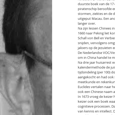
duurste boek van de 17 d
piratenschip beroofde en
stormen, ziektes en de d
uitgeput Macau. Een and
langer over.
Na zijn lessen Chinees i
1660 naar Peking liet ko
Schall von Bell en Verb
snijden, vervolgens omg
jaloers op de jezuïeten e
De Nederlandse VOC/Ver
om in China handel te m
Na drie jaar huisarrest 
kalendermethode de juist
tijdsindeling (per 100) 
aangekocht en had ook s
meetkunde en rekenkunde 
Euclides vertalen naar h
ook een Chinese naam a
In 1673 vroeg de keizer
keizer ook een boek waari
cognitieve processen. Dat
van kennis en intellect. 