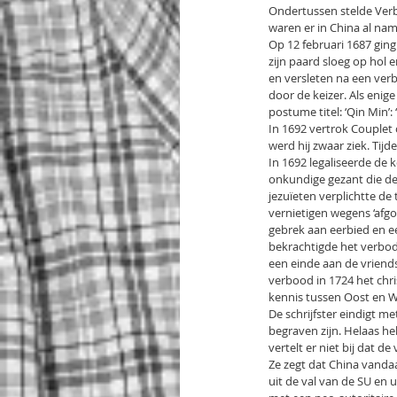
Ondertussen stelde Verb
waren er in China al nama
Op 12 februari 1687 gin
zijn paard sloeg op hol e
en versleten na een verbl
door de keizer. Als enige
postume titel: ‘Qin Min’: 
In 1692 vertrok Couplet 
werd hij zwaar ziek. Tijd
In 1692 legaliseerde de 
onkundige gezant die d
jezuïeten verplichtte de
vernietigen wegens ‘afg
gebrek aan eerbied en ee
bekrachtigde het verbod
een einde aan de vriends
verbood in 1724 het chr
kennis tussen Oost en W
De schrijfster eindigt m
begraven zijn. Helaas h
vertelt er niet bij dat 
Ze zegt dat China vandaa
uit de val van de SU en 