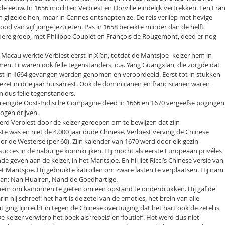
e eeuw. In 1656 mochten Verbiest en Dorville eindelijk vertrekken. Een Fra
 gijzelde hen, maar in Cannes ontsnapten ze. De reis verliep met hevige
ood van vijf jonge jezuïeten. Pas in 1658 bereikte minder dan de helft
ere groep, met Philippe Couplet en François de Rougemont, deed er nog
n Macau werkte Verbiest eerst in Xi’an, totdat de Mantsjoe- keizer hem in
men. Er waren ook felle tegenstanders, o.a. Yang Guangxian, die zorgde dat
iest in 1664 gevangen werden genomen en veroordeeld. Eerst tot in stukken
ezet in drie jaar huisarrest. Ook de dominicanen en franciscanen waren
n dus felle tegenstanders.
enigde Oost-Indische Compagnie deed in 1666 en 1670 vergeefse pogingen
ogen drijven.
werd Verbiest door de keizer geroepen om te bewijzen dat zijn
e was en niet de 4.000 jaar oude Chinese. Verbiest verving de Chinese
door de Westerse (per 60). Zijn kalender van 1670 werd door elk gezin
ucces in de naburige koninkrijken. Hij mocht als eerste Europeaan privéles
geven aan de keizer, in het Mantsjoe. En hij liet Ricci’s Chinese versie van
et Mantsjoe. Hij gebruikte katrollen om zware lasten te verplaatsen. Hij nam
an: Nan Huairen, Nand de Goedhartige.
 hem om kanonnen te gieten om een opstand te onderdrukken. Hij gaf de
n hij schreef: het hart is de zetel van de emoties, het brein van alle
 ging lijnrecht in tegen de Chinese overtuiging dat het hart ook de zetel is
De keizer verwierp het boek als ‘rebels’ en ‘foutief’. Het werd dus niet