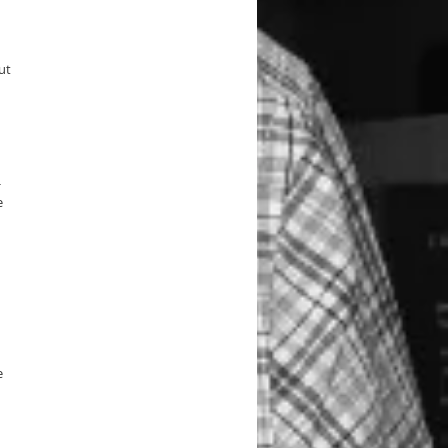
ut
-
e
e
n