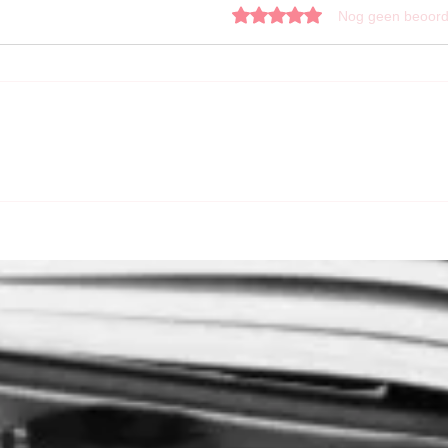
Beoordeeld met 0 uit 5 sterren.
Nog geen beoord