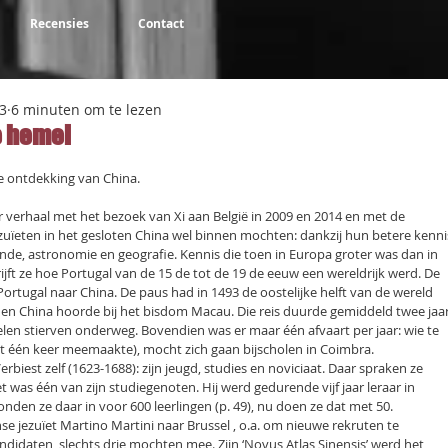
Recensies
Contact
3
6 minuten om te lezen
e hemel
NaN uit 5 sterren.
e ontdekking van China.
ar verhaal met het bezoek van Xi aan België in 2009 en 2014 en met de
zuïeten in het gesloten China wel binnen mochten: dankzij hun betere kenni
de, astronomie en geografie. Kennis die toen in Europa groter was dan in
rijft ze hoe Portugal van de 15 de tot de 19 de eeuw een wereldrijk werd. De
 Portugal naar China. De paus had in 1493 de oostelijke helft van de wereld
en China hoorde bij het bisdom Macau. Die reis duurde gemiddeld twee jaa
velen stierven onderweg. Bovendien was er maar één afvaart per jaar: wie te
st één keer meemaakte), mocht zich gaan bijscholen in Coimbra.
erbiest zelf (1623-1688): zijn jeugd, studies en noviciaat. Daar spraken ze
t was één van zijn studiegenoten. Hij werd gedurende vijf jaar leraar in
onden ze daar in voor 600 leerlingen (p. 49), nu doen ze dat met 50.
se jezuïet Martino Martini naar Brussel , o.a. om nieuwe rekruten te
ndidaten, slechts drie mochten mee. Zijn ‘Novus Atlas Sinensis’ werd het