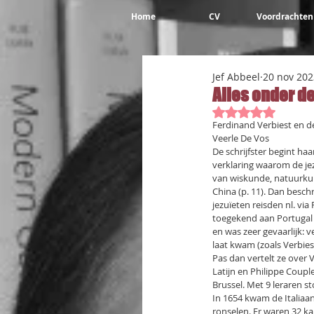
Home
CV
Voordrachten
Jef Abbeel
20 nov 202
Alles onder d
Beoordeeld met 
Ferdinand Verbiest en d
Veerle De Vos
De schrijfster begint ha
verklaring waarom de je
van wiskunde, natuurkun
China (p. 11). Dan besch
jezuïeten reisden nl. via
toegekend aan Portugal 
en was zeer gevaarlijk: 
laat kwam (zoals Verbie
Pas dan vertelt ze over V
Latijn en Philippe Couple
Brussel. Met 9 leraren st
In 1654 kwam de Italiaan
ronselen. Er waren 32 ka