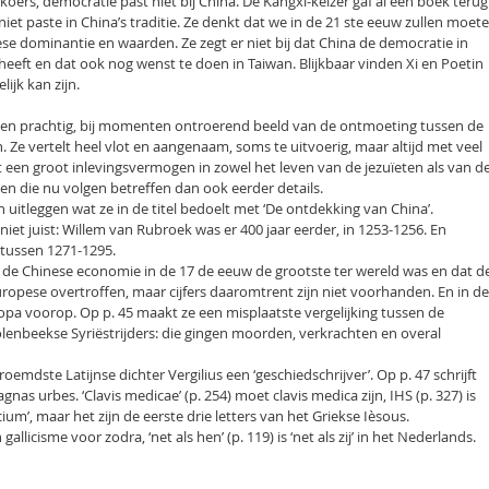
koers, democratie past niet bij China. De Kangxi-keizer gaf al een boek terug
iet paste in China’s traditie. Ze denkt dat we in de 21 ste eeuw zullen moet
se dominantie en waarden. Ze zegt er niet bij dat China de democratie in
eeft en dat ook nog wenst te doen in Taiwan. Blijkbaar vinden Xi en Poetin
ijk kan zijn.
 een prachtig, bij momenten ontroerend beeld van de ontmoeting tussen de
. Ze vertelt heel vlot en aangenaam, soms te uitvoerig, maar altijd met veel
 een groot inlevingsvermogen in zowel het leven van de jezuïeten als van d
n die nu volgen betreffen dan ook eerder details.
 uitleggen wat ze in de titel bedoelt met ‘De ontdekking van China’.
iet juist: Willem van Rubroek was er 400 jaar eerder, in 1253-1256. En
 tussen 1271-1295.
t de Chinese economie in de 17 de eeuw de grootste ter wereld was en dat d
ropese overtroffen, maar cijfers daaromtrent zijn niet voorhanden. En in de
pa voorop. Op p. 45 maakt ze een misplaatste vergelijking tussen de
lenbeekse Syriëstrijders: die gingen moorden, verkrachten en overal
emdste Latijnse dichter Vergilius een ‘geschiedschrijver’. Op p. 47 schrijft
agnas urbes. ‘Clavis medicae’ (p. 254) moet clavis medica zijn, IHS (p. 327) is
um’, maar het zijn de eerste drie letters van het Griekse Ièsous.
 gallicisme voor zodra, ‘net als hen’ (p. 119) is ‘net als zij’ in het Nederlands.