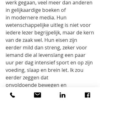
werk gegaan, veel meer dan anderen 
in gelijkaardige boeken of
in modernere media. Hun 
wetenschappelijke uitleg is niet voor 
iedere lezer begrijpelijk, maar de kern
van de zaak wel. Hun eisen zijn 
eerder mild dan streng, zeker voor 
iemand die al levenslang een paar
uur per dag intensief sport en op zijn 
voeding, slaap en brein let. Ik zou 
eerder zeggen dat
onvoldoende bewegen en 
overgewicht eerder veroorzaakt 
worden door luiheid dan door 
‘andere
prioriteiten’ en dat bij ‘work hard, 
play hard’ meestal de nadruk ligt op 
‘play hard’. Maar mijn
veronderstellingen zijn niet 