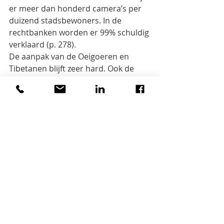
er meer dan honderd camera’s per
duizend stadsbewoners. In de 
rechtbanken worden er 99% schuldig 
verklaard (p. 278).
De aanpak van de Oeigoeren en 
Tibetanen blijft zeer hard. Ook de 
Joden in Kaifeng werden niet 
gespaard.
Taiwan is eveneens een element van 
instabiliteit. 83% voelt zich 
Taiwanees, slechts 5,3% Chinees. In
2019-2020 protesteerden miljoenen 
Hongkongers tegen de 
uitleveringswet. In 2020 werd de
‘Veiligheidswet’ opgelegd en de 
democratie begraven (p. 282). Ook 
de vrouwenrechten werden
ingeperkt. Dokter Li Wenliang (1985-