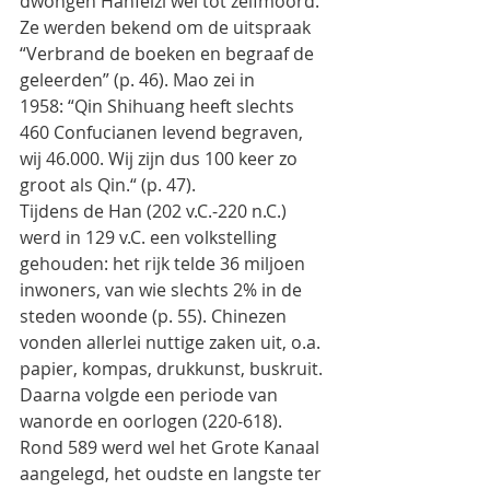
dwongen Hanfeizi wel tot zelfmoord.
Ze werden bekend om de uitspraak 
“Verbrand de boeken en begraaf de 
geleerden” (p. 46). Mao zei in
1958: “Qin Shihuang heeft slechts 
460 Confucianen levend begraven, 
wij 46.000. Wij zijn dus 100 keer zo
groot als Qin.“ (p. 47).
Tijdens de Han (202 v.C.-220 n.C.) 
werd in 129 v.C. een volkstelling 
gehouden: het rijk telde 36 miljoen
inwoners, van wie slechts 2% in de 
steden woonde (p. 55). Chinezen 
vonden allerlei nuttige zaken uit, o.a.
papier, kompas, drukkunst, buskruit. 
Daarna volgde een periode van 
wanorde en oorlogen (220-618).
Rond 589 werd wel het Grote Kanaal 
aangelegd, het oudste en langste ter 