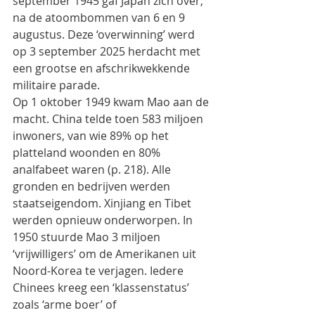
september 1945 gaf Japan zich over, 
na de atoombommen van 6 en 9 
augustus. Deze ‘overwinning’ werd
op 3 september 2025 herdacht met 
een grootse en afschrikwekkende 
militaire parade.
Op 1 oktober 1949 kwam Mao aan de 
macht. China telde toen 583 miljoen 
inwoners, van wie 89% op het
platteland woonden en 80% 
analfabeet waren (p. 218). Alle 
gronden en bedrijven werden
staatseigendom. Xinjiang en Tibet 
werden opnieuw onderworpen. In 
1950 stuurde Mao 3 miljoen
‘vrijwilligers’ om de Amerikanen uit 
Noord-Korea te verjagen. Iedere 
Chinees kreeg een ‘klassenstatus’
zoals ‘arme boer’ of 