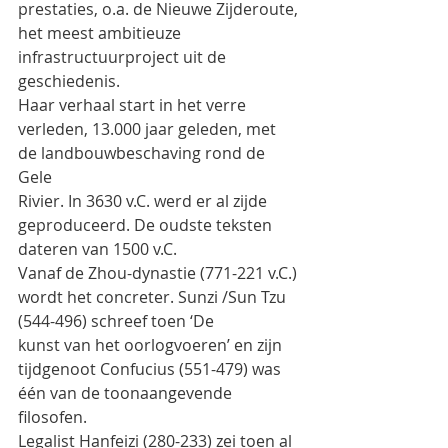
prestaties, o.a. de Nieuwe Zijderoute, 
het meest ambitieuze
infrastructuurproject uit de 
geschiedenis.
Haar verhaal start in het verre 
verleden, 13.000 jaar geleden, met 
de landbouwbeschaving rond de 
Gele
Rivier. In 3630 v.C. werd er al zijde 
geproduceerd. De oudste teksten 
dateren van 1500 v.C.
Vanaf de Zhou-dynastie (771-221 v.C.) 
wordt het concreter. Sunzi /Sun Tzu 
(544-496) schreef toen ‘De
kunst van het oorlogvoeren’ en zijn 
tijdgenoot Confucius (551-479) was 
één van de toonaangevende
filosofen.
Legalist Hanfeizi (280-233) zei toen al 