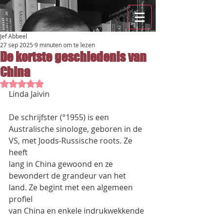
Jef Abbeel
27 sep 2025
9 minuten om te lezen
De kortste geschiedenis van
China
Beoordeeld met NaN uit 5 sterren.
Linda Jaivin
De schrijfster (°1955) is een 
Australische sinologe, geboren in de 
VS, met Joods-Russische roots. Ze 
heeft
lang in China gewoond en ze 
bewondert de grandeur van het 
land. Ze begint met een algemeen 
profiel
van China en enkele indrukwekkende 