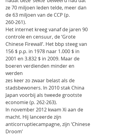
nadat deze ‘sekte’ beweerd had dat 
ze 70 miljoen leden telde, meer dan 
de 63 miljoen van de CCP (p.
260-261).
Het internet kreeg vanaf de jaren 90 
controle en censuur, de ‘Grote 
Chinese Firewall’. Het bbp steeg van
156 $ p.p. in 1978 naar 1.000 $ in 
2001 en 3.832 $ in 2009. Maar de 
boeren verdienden minder en 
werden
zes keer zo zwaar belast als de 
stadsbewoners. In 2010 stak China 
Japan voorbij als tweede grootste
economie (p. 262-263).
In november 2012 kwam Xi aan de 
macht. Hij lanceerde zijn 
anticorruptiecampagne, zijn ‘Chinese 
Droom’