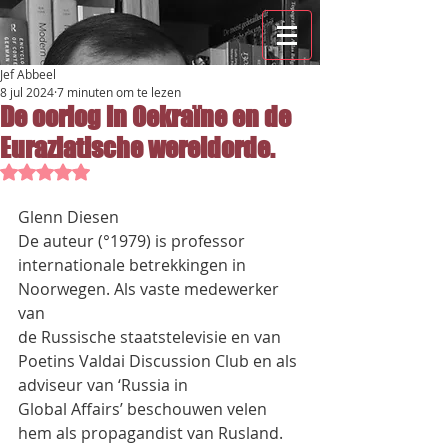
Jef Abbeel
8 jul 2024
7 minuten om te lezen
De oorlog in Oekraïne en de
Euraziatische wereldorde.
Beoordeeld met NaN uit 5 sterren.
Glenn Diesen
De auteur (°1979) is professor 
internationale betrekkingen in 
Noorwegen. Als vaste medewerker 
van
de Russische staatstelevisie en van 
Poetins Valdai Discussion Club en als 
adviseur van ‘Russia in
Global Affairs’ beschouwen velen 
hem als propagandist van Rusland. 