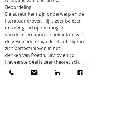
telefoons van Macron e.a.
Beoordeling
De auteur kent zijn onderwerp en de 
literatuur erover. Hij is zeer belezen 
en zeer goed op de hoogte
van de internationale politiek en van 
de geschiedenis van Rusland. Hij kan 
zich perfect inleven in het
denken van Poetin, Lavrov en co.
Het eerste deel is zeer theoretisch, 
eerder saai en enkel geschikt voor 
een beperkt publiek. De rest is
boeiend en leerrijk.
Als lezer moet je wel alert zijn, want 
Diesen selecteert zijn bronnen en 
laat weg wat niet in zijn
betoog past, b.v. het getuigenis van 
Aseyev over de concentratiekampen 
in de Donbas. Of de massale