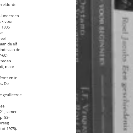
ereldorde
 plunderden
ok voor
n 1895
se
veel
aan de elf
inde aan de
-60).
treden.
uit, maar
ront en in
s. De
e geallieerde
ese
921, samen
p. 83-
kreeg
tot 1975).