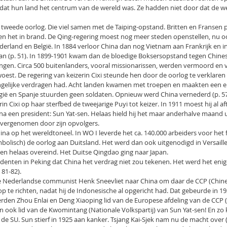
 dat hun land het centrum van de wereld was. Ze hadden niet door dat de w
 tweede oorlog. Die viel samen met de Taiping-opstand. Britten en Fransen
en het in brand. De Qing-regering moest nog meer steden openstellen, nu o
derland en België. In 1884 verloor China dan nog Vietnam aan Frankrijk en i
an (p. 51). In 1899-1901 kwam dan de bloedige Boksersopstand tegen Chine
ngen. Circa 500 buitenlanders, vooral missionarissen, werden vermoord en 
oest. De regering van keizerin Cixi steunde hen door de oorlog te verklaren 
ngelijke verdragen had. Acht landen kwamen met troepen en maakten een e
gië en Spanje stuurden geen soldaten. Opnieuw werd China vernederd (p. 57
n Cixi op haar sterfbed de tweejarige Puyi tot keizer. In 1911 moest hij al af
na een president: Sun Yat-sen. Helaas hield hij het maar anderhalve maand 
overgenomen door zijn opvolgers.
na op het wereldtoneel. In WO I leverde het ca. 140.000 arbeiders voor het f
bolisch) de oorlog aan Duitsland. Het werd dan ook uitgenodigd in Versaille
en helaas overeind. Het Duitse Qingdao ging naar Japan.
denten in Peking dat China het verdrag niet zou tekenen. Het werd het enig
 81-82).
de Nederlandse communist Henk Sneevliet naar China om daar de CCP (Chin
p te richten, nadat hij de Indonesische al opgericht had. Dat gebeurde in 1
rden Zhou Enlai en Deng Xiaoping lid van de Europese afdeling van de CCP (
n ook lid van de Kwomintang (Nationale Volkspartij) van Sun Yat-sen! En zo 
t de SU. Sun stierf in 1925 aan kanker. Tsjang Kai-Sjek nam nu de macht over (