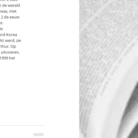
n de wereld
t was, met
De 2 de eeuw
ot
de
ord-Korea
t werd; zie
rthur. Op
 uitvoeren,
1999 het