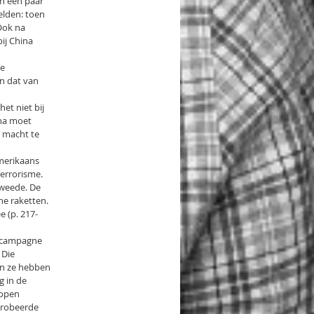
an een paar
elden: toen
 Ook na
ij China
de
an dat van
et niet bij
ina moet
e macht te
merikaans
terrorisme.
tweede. De
he raketten.
e (p. 217-
n campagne
 Die
 en ze hebben
g in de
kopen
probeerde