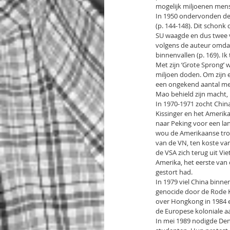
mogelijk miljoenen mens
In 1950 ondervonden de 
(p. 144-148). Dit schonk
SU waagde en dus twee v
volgens de auteur omdat
binnenvallen (p. 169). Ik
Met zijn ‘Grote Sprong’
miljoen doden. Om zijn e
een ongekend aantal me
Mao behield zijn macht, m
In 1970-1971 zocht Chin
Kissinger en het Amerika
naar Peking voor een la
wou de Amerikaanse troe
van de VN, ten koste van
de VSA zich terug uit V
Amerika, het eerste van
gestort had.
In 1979 viel China binn
genocide door de Rode K
over Hongkong in 1984 e
de Europese koloniale a
In mei 1989 nodigde Deng