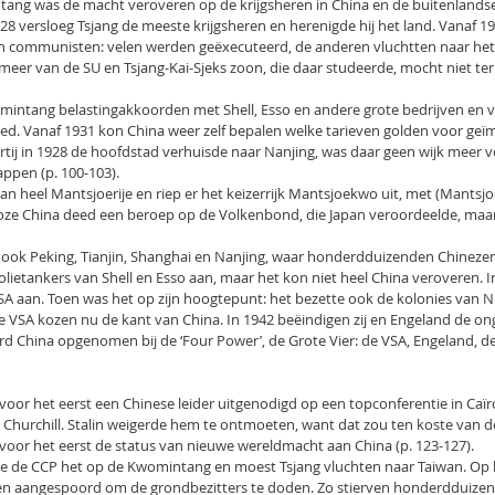
ang was de macht veroveren op de krijgsheren in China en de buitenlands
28 versloeg Tsjang de meeste krijgsheren en herenigde hij het land. Vanaf 1
 van communisten: velen werden geëxecuteerd, de anderen vluchtten naar het
meer van de SU en Tsjang-Kai-Sjeks zoon, die daar studeerde, mocht niet te
mintang belastingakkoorden met Shell, Esso en andere grote bedrijven en
oed. Vanaf 1931 kon China weer zelf bepalen welke tarieven golden voor ge
rtij in 1928 de hoofdstad verhuisde naar Nanjing, was daar geen wijk meer 
ppen (p. 100-103).
an heel Mantsjoerije en riep er het keizerrijk Mantsjoekwo uit, met (Mantsjoe
oze China deed een beroep op de Volkenbond, die Japan veroordeelde, maa
 ook Peking, Tianjin, Shanghai en Nanjing, waar honderdduizenden Chinez
olietankers van Shell en Esso aan, maar het kon niet heel China veroveren.
VSA aan. Toen was het op zijn hoogtepunt: het bezette ook de kolonies van 
e VSA kozen nu de kant van China. In 1942 beëindigen zij en Engeland de ong
rd China opgenomen bij de ‘Four Power’, de Grote Vier: de VSA, Engeland, d
oor het eerst een Chinese leider uitgenodigd op een topconferentie in Caïro
Churchill. Stalin weigerde hem te ontmoeten, want dat zou ten koste van de
 voor het eerst de status van nieuwe wereldmacht aan China (p. 123-127).
e de CCP het op de Kwomintang en moest Tsjang vluchten naar Taiwan. Op 
en aangespoord om de grondbezitters te doden. Zo stierven honderdduize