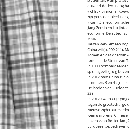
studenten. Hun protest l
duizend doden. Deng had 
viel Irak binnen in Koew
zijn pensioen bleef Deng
kwam. Zijn economische 
Jiang Zemin en Hu Jintao
economie. De auteur schr
Mao.
Taiwan verwierf een nog 
China wil (p. 209-211). M
komen en dat onafhankel
tonen in de Straat van T
In 1999 bombardeerden 
spionagevliegtuig boven 
In 2012 nam China zijn e
nummers 3 en 4 zijn in d
De landen van Zuidoost-A
228).
In 2012 kwam Xi Jinping
tegen de grootschalige co
Nieuwe Zijderoute verloo
weinig inbreng. Chinese 
havens van Rotterdam, Z
Europese topbedrijven o