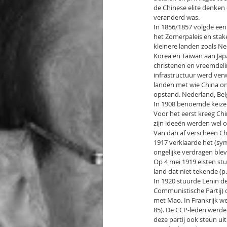
de Chinese elite denken
veranderd was.
In 1856/1857 volgde een
het Zomerpaleis en stak
kleinere landen zoals Ne
Korea en Taiwan aan Jap
christenen en vreemdeli
infrastructuur werd verw
landen met wie China o
opstand. Nederland, Bel
In 1908 benoemde keizeri
Voor het eerst kreeg Chi
zijn ideeën werden wel 
Van dan af verscheen Chi
1917 verklaarde het (sym
ongelijke verdragen blev
Op 4 mei 1919 eisten stu
land dat niet tekende (p.
In 1920 stuurde Lenin 
Communistische Partij) o
met Mao. In Frankrijk we
85). De CCP-leden werde
deze partij ook steun ui