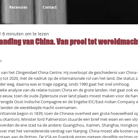
Recensies
Contact
1
8 minuten om te lezen
nding van China. Van prooi tot wereldmach
NaN uit 5 sterren.
n
 van het Clingendael China Centre. Hij overloopt de geschiedenis van China
tot 2020, met de nadruk op de internationale rol van het land. Die status 
rder weg, daarna was er trage opgang, sinds 1980 gaat het snel omhoog.
ieke analyse van de relatie tussen China en de grote landen. Het gaat ook ev
7 de eeuw, toen de oude Zijderoute over land plaats moest maken voor de han
enigde Oost-Indische Compagnie en de Engelse EIC/East-Indian Company e
 landen de wereldwijde macht overnamen.
rittannië begon in 1839, toen de Chinese overheid een grote hoeveelheid op
u (Kanton). Minister lord Palmerston stuurde een brief met eisen en een vl
roverden de ene stad na de andere: Guangzhou, Xiamen, Shanghai, Hongkong
over met het vernederende verdrag van Nanjing. China moest alle kosten v
estaan aan de Britten. De VSA en Frankrijk eisten meteen dezelfde rechten op