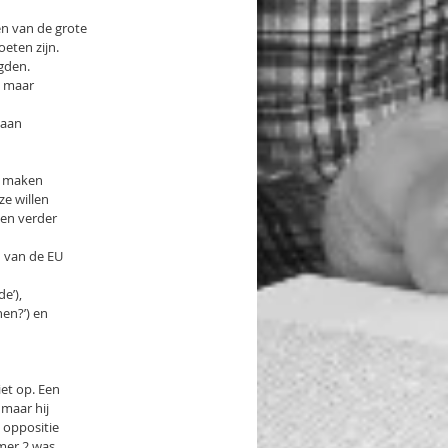
en van de grote
oeten zijn.
rgden.
, maar
 aan
te maken
ze willen
gen verder
n van de EU
e’),
en?’) en
iet op. Een
 maar hij
 oppositie
mmer 2 was.