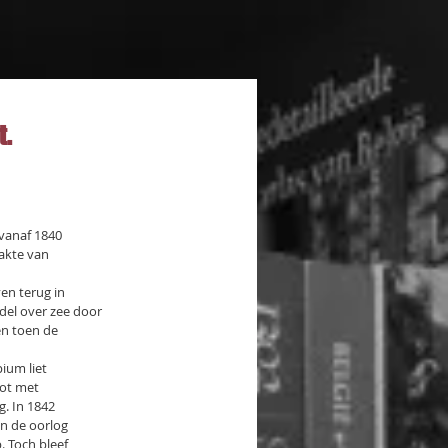
t.
 vanaf 1840
zakte van
en terug in
del over zee door
n toen de
ium liet
oot met
. In 1842
an de oorlog
. Toch bleef