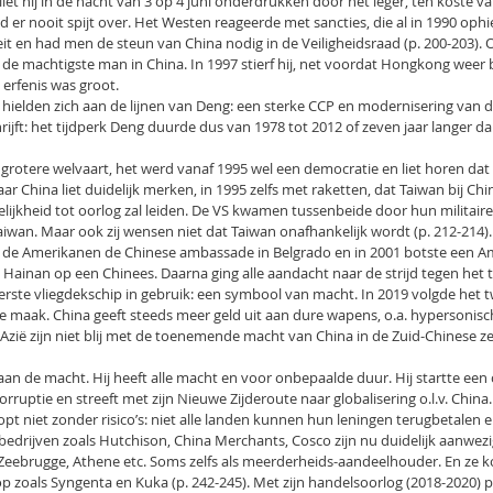
iet hij in de nacht van 3 op 4 juni onderdrukken door het leger, ten koste v
er nooit spijt over. Het Westen reageerde met sancties, die al in 1990 ophi
eit en had men de steun van China nodig in de Veiligheidsraad (p. 200-203).
 de machtigste man in China. In 1997 stierf hij, net voordat Hongkong weer b
erfenis was groot.
 hielden zich aan de lijnen van Deng: een sterke CCP en modernisering van 
ijft: het tijdperk Deng duurde dus van 1978 tot 2012 of zeven jaar langer d
grotere welvaart, het werd vanaf 1995 wel een democratie en liet horen dat h
aar China liet duidelijk merken, in 1995 zelfs met raketten, dat Taiwan bij Ch
ijkheid tot oorlog zal leiden. De VS kwamen tussenbeide door hun militair
aiwan. Maar ook zij wensen niet dat Taiwan onafhankelijk wordt (p. 212-214).
de Amerikanen de Chinese ambassade in Belgrado en in 2001 botste een A
Hainan op een Chinees. Daarna ging alle aandacht naar de strijd tegen het 
erste vliegdekschip in gebruik: een symbool van macht. In 2019 volgde het 
e maak. China geeft steeds meer geld uit aan dure wapens, o.a. hypersonisc
zië zijn niet blij met de toenemende macht van China in de Zuid-Chinese ze
 aan de macht. Hij heeft alle macht en voor onbepaalde duur. Hij startte ee
rruptie en streeft met zijn Nieuwe Zijderoute naar globalisering o.l.v. China.
pt niet zonder risico’s: niet alle landen kunnen hun leningen terugbetalen
bedrijven zoals Hutchison, China Merchants, Cosco zijn nu duidelijk aanwezi
eebrugge, Athene etc. Soms zelfs als meerderheids-aandeelhouder. En ze 
p zoals Syngenta en Kuka (p. 242-245). Met zijn handelsoorlog (2018-2020) 