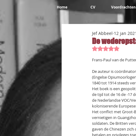
Home
CV
Voordrachten
Jef Abbeel
12 jan 202
De wederopsta
Beoordeeld met 
Frans-Paul van de Putte
De auteur is coördinator
(Engelse Opiumoorlogen) 
1840 tot 1914 steeds ve
Het boek is een geopolit
de tijd tot de 16 de -1
de Nederlandse VOC/Ver
koloniserende Europese
Het conflict met Groot-B
vernietigen in Guangzho
soldaten. De Britten ve
gaven de Chinezen zich 
betalen en privileges to