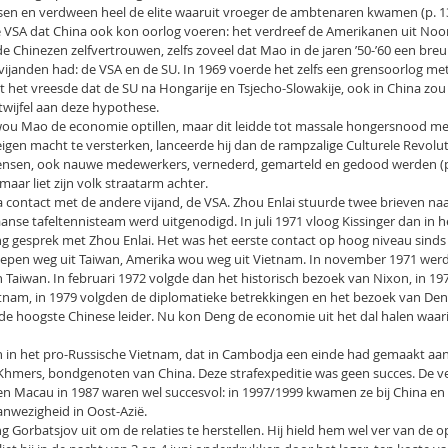
en en verdween heel de elite waaruit vroeger de ambtenaren kwamen (p. 1
VSA dat China ook kon oorlog voeren: het verdreef de Amerikanen uit Noo
 de Chinezen zelfvertrouwen, zelfs zoveel dat Mao in de jaren ’50-’60 een bre
ijanden had: de VSA en de SU. In 1969 voerde het zelfs een grensoorlog met
 het vreesde dat de SU na Hongarije en Tsjecho-Slowakije, ook in China zou
 twijfel aan deze hypothese.
 wou Mao de economie optillen, maar dit leidde tot massale hongersnood met
igen macht te versterken, lanceerde hij dan de rampzalige Culturele Revolut
nsen, ook nauwe medewerkers, vernederd, gemarteld en gedood werden (p
aar liet zijn volk straatarm achter.
a contact met de andere vijand, de VSA. Zhou Enlai stuurde twee brieven na
anse tafeltennisteam werd uitgenodigd. In juli 1971 vloog Kissinger dan in 
ng gesprek met Zhou Enlai. Het was het eerste contact op hoog niveau sinds
pen weg uit Taiwan, Amerika wou weg uit Vietnam. In november 1971 werd 
 Taiwan. In februari 1972 volgde dan het historisch bezoek van Nixon, in 19
ietnam, in 1979 volgden de diplomatieke betrekkingen en het bezoek van De
 de hoogste Chinese leider. Nu kon Deng de economie uit het dal halen waar
en in het pro-Russische Vietnam, dat in Cambodja een einde had gemaakt aa
hmers, bondgenoten van China. Deze strafexpeditie was geen succes. De v
n Macau in 1987 waren wel succesvol: in 1997/1999 kwamen ze bij China en
anwezigheid in Oost-Azië.
 Gorbatsjov uit om de relaties te herstellen. Hij hield hem wel ver van de 