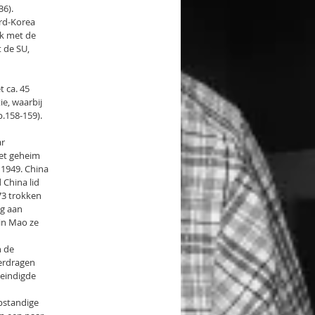
36).
rd-Korea
uk met de
 de SU,
 ca. 45
ie, waarbij
.158-159).
ar
het geheim
 1949. China
China lid
73 trokken
ng aan
in Mao ze
n de
erdragen
 eindigde
opstandige