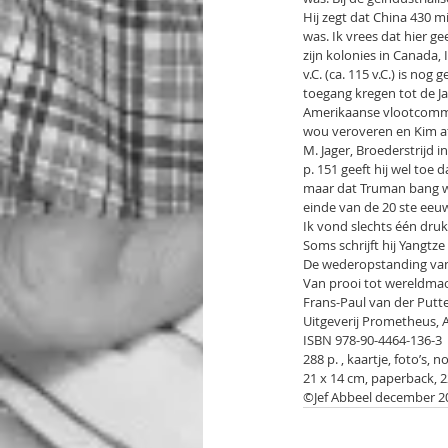
Hij zegt dat China 430 
was. Ik vrees dat hier g
zijn kolonies in Canada, I
v.C. (ca. 115 v.C.) is no
toegang kregen tot de J
Amerikaanse vlootcomma
wou veroveren en Kim af
M. Jager, Broederstrijd
p. 151 geeft hij wel toe
maar dat Truman bang wa
einde van de 20 ste eeuw
Ik vond slechts één druk
Soms schrijft hij Yangtze 
De wederopstanding va
Van prooi tot wereldma
Frans-Paul van der Putt
Uitgeverij Prometheus,
ISBN 978-90-4464-136-3
288 p. , kaartje, foto’s, n
21 x 14 cm, paperback, 2
©Jef Abbeel december 2