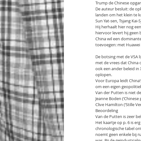
Trump de Chinese opgang
De auteur besluit: de o
landen om het klein te k
Sun Yat-sen, Tsjang Kai-
Hij herhaalt hier nog e
hiervoor levert hij geen b
China wil een dominante
toevoegen: met Huawei e
De botsing met de VSA li
met de vrees dat China d
ook een ander beleid in
oplopen.
Voor Europa leidt China
om een eigen geopolitie
Van der Putten is niet d
Jeanne Boden (‘Chinese 
Clive Hamilton (‘Stille 
Beoordeling
Van de Putten is zeer b
Het kaartje op p. 6 is er
chronologische tabel ont
noemt geen enkele bij na
was. Bij de geïndustriali