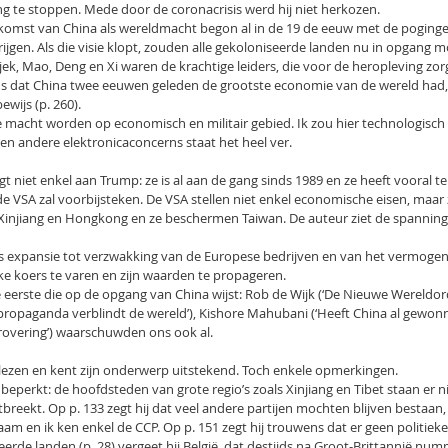
 te stoppen. Mede door de coronacrisis werd hij niet herkozen.
pkomst van China als wereldmacht begon al in de 19 de eeuw met de poging
rijgen. Als die visie klopt, zouden alle gekoloniseerde landen nu in opgang m
Sjek, Mao, Deng en Xi waren de krachtige leiders, die voor de heropleving zo
ens dat China twee eeuwen geleden de grootste economie van de wereld had
ewijs (p. 260).
 macht worden op economisch en militair gebied. Ik zou hier technologisch
n andere elektronicaconcerns staat het heel ver.
gt niet enkel aan Trump: ze is al aan de gang sinds 1989 en ze heeft vooral 
e VSA zal voorbijsteken. De VSA stellen niet enkel economische eisen, maar 
 Xinjiang en Hongkong en ze beschermen Taiwan. De auteur ziet de spannin
’s expansie tot verzwakking van de Europese bedrijven en van het vermoge
ke koers te varen en zijn waarden te propageren.
e eerste die op de opgang van China wijst: Rob de Wijk (‘De Nieuwe Wereldord
propaganda verblindt de wereld’), Kishore Mahubani (‘Heeft China al gewonn
Verovering’) waarschuwden ons ook al.
elezen en kent zijn onderwerp uitstekend. Toch enkele opmerkingen.
g beperkt: de hoofdsteden van grote regio’s zoals Xinjiang en Tibet staan er n
breekt. Op p. 133 zegt hij dat veel andere partijen mochten blijven bestaan,
am en ik ken enkel de CCP. Op p. 151 zegt hij trouwens dat er geen politieke
seerde landen (p. 28) vergeet hij België, dat destijds na Groot-Brittannië nu