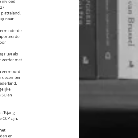
e invloed
927
 platteland.
rug naar
 verminderde
ïmporteerde
voor
) Puyi als
r verder met
en vermoord
 In december
Nederland,
elijke
e SU en
: Tsjang
 CCP zijn.
het
nden en