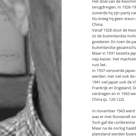
Het doel van de Kwomint
terugdringen. In 1926-19
zuiverde hij zijn partij
Nu kreeg hij geen steun 
China.
Vanaf 1928 sloot de Kwo
zo de buitenlandse invl
goederen. En toen de pa
buitenlandse gezantscha
Maar in 1931 bezette Jap
nep-keizer. Het machtel
rust liet.
In 1937 veroverde Japan
werden. Het viel ook de 
1941 viel Japan ook de 
Frankrijk en Engeland. D
verdragen en in 1943 we
China (p. 120-122).
In november 1943 werd v
was er met Roosevelt en 
Toch gaf die conferentie
Maar na de oorlog haald
platteland werden boer