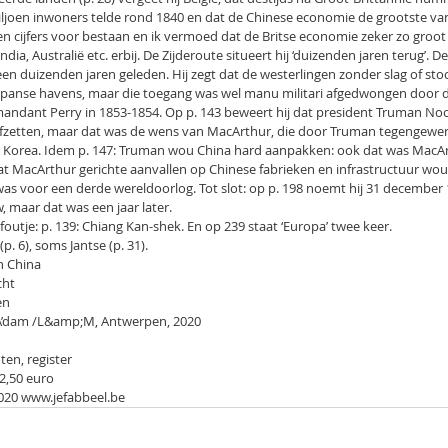
miljoen inwoners telde rond 1840 en dat de Chinese economie de grootste va
een cijfers voor bestaan en ik vermoed dat de Britse economie zeker zo groo
ndia, Australië etc. erbij. De Zijderoute situeert hij ‘duizenden jaren terug’. 
g geen duizenden jaren geleden. Hij zegt dat de westerlingen zonder slag of sto
apanse havens, maar die toegang was wel manu militari afgedwongen door 
ndant Perry in 1853-1854. Op p. 143 beweert hij dat president Truman No
zetten, maar dat was de wens van MacArthur, die door Truman tegengewerk
 in Korea. Idem p. 147: Truman wou China hard aanpakken: ook dat was MacA
 dat MacArthur gerichte aanvallen op Chinese fabrieken en infrastructuur wou
s voor een derde wereldoorlog. Tot slot: op p. 198 noemt hij 31 december 
, maar dat was een jaar later.
foutje: p. 139: Chiang Kan-shek. En op 239 staat ‘Europa’ twee keer.
(p. 6), soms Jantse (p. 31).
n China
cht
en
 A’dam /L&amp;M, Antwerpen, 2020
oten, register
2,50 euro
020 www.jefabbeel.be