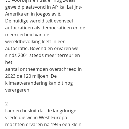
VS voorbij is en dat er nog zwaar
geweld plaatsvond in Afrika, Latijns-
Amerika en in Joegoslavië.
De huidige wereld telt evenveel 
autocratieën als democratieën en de 
meerderheid van de
wereldbevolking leeft in een 
autocratie. Bovendien ervaren we 
sinds 2001 steeds meer terreur en 
het
aantal ontheemden overschreed in 
2023 de 120 miljoen. De 
klimaatverandering kan dit nog 
verergeren.
2
Laenen besluit dat de langdurige 
vrede die we in West-Europa 
mochten ervaren na 1945 een klein