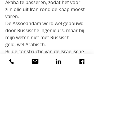
Akaba te passeren, zodat het voor 
zijn olie uit Iran rond de Kaap moest 
varen.
De Assoeandam werd wel gebouwd 
door Russische ingenieurs, maar bij 
mijn weten niet met Russisch
geld, wel Arabisch.
Bij de constructie van de Israëlische 
atoombom mis ik de rol van Union 
Minière (nu Umicore).
Bij VN-resolutie 242 van 1967 (p. 256) 
ontbreekt dat er bewust twee versies 
zijn opgesteld: een Franse die
zegt dat Israël al de bezette gebieden 
moet verlaten, een Engelse zonder 
lidwoord zodat Israël kan kiezen
welke het teruggeeft.
Bij de Grote Sprong Voorwaarts 
staat geen precies cijfer van het 