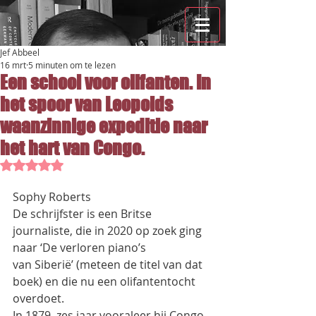
Jef Abbeel
16 mrt
5 minuten om te lezen
Een school voor olifanten. In
het spoor van Leopolds
waanzinnige expeditie naar
het hart van Congo.
Beoordeeld met NaN uit 5 sterren.
Sophy Roberts
De schrijfster is een Britse 
journaliste, die in 2020 op zoek ging 
naar ‘De verloren piano’s
van Siberië’ (meteen de titel van dat 
boek) en die nu een olifantentocht 
overdoet.
In 1879, zes jaar vooraleer hij Congo 