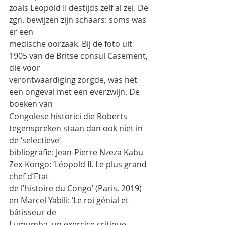
zoals Leopold II destijds zelf al zei. De 
zgn. bewijzen zijn schaars: soms was 
er een
medische oorzaak. Bij de foto uit 
1905 van de Britse consul Casement, 
die voor
verontwaardiging zorgde, was het 
een ongeval met een everzwijn. De 
boeken van
Congolese historici die Roberts 
tegenspreken staan dan ook niet in 
de ‘selectieve’
bibliografie: Jean-Pierre Nzeza Kabu 
Zex-Kongo: ‘Léopold II. Le plus grand 
chef d’Etat
de l’histoire du Congo’ (Paris, 2019) 
en Marcel Yabili: ‘Le roi génial et 
bâtisseur de
Lumumba, un exercice critique 