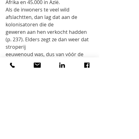
Afrika en 45.000 in Azië.
Als de inwoners te veel wild 
afslachtten, dan lag dat aan de 
kolonisatoren die de
geweren aan hen verkocht hadden 
(p. 237). Elders zegt ze dan weer dat 
stroperij
eeuwenoud was, dus van vóór de 
kolonisatie (p. 278). De Arabische 
slavenhandel van
14 à 15 miljoen slachtoffers wordt 
herleid tot 2,1 miljoen (p. 311 en 384).
Het boek is mooi uitgegeven, met 
een stevige kaft en veel functionele 
foto’s, die een
duidelijk tijdsbeeld geven. De 
kaartjes hadden groter mogen zijn 
en meer plaatsnamen
mogen bevatten.