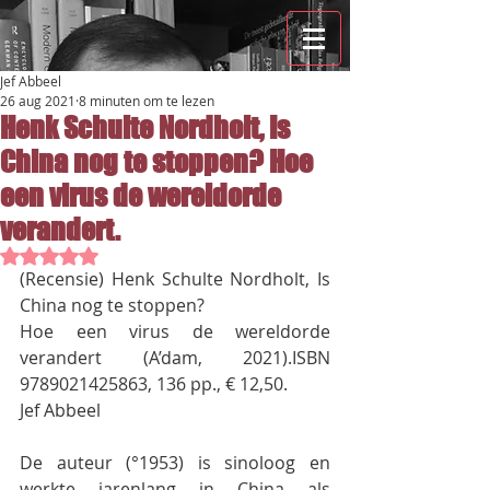
Jef Abbeel
26 aug 2021
8 minuten om te lezen
Henk Schulte Nordholt, Is
China nog te stoppen? Hoe
een virus de wereldorde
verandert.
Beoordeeld met NaN uit 5 sterren.
(Recensie) Henk Schulte Nordholt, Is 
China nog te stoppen?
Hoe een virus de wereldorde 
verandert (A’dam, 2021).ISBN 
9789021425863, 136 pp., € 12,50.
Jef Abbeel
De auteur (°1953) is sinoloog en 
werkte jarenlang in China als 