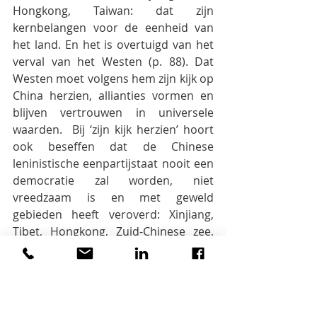
Hongkong, Taiwan: dat zijn 
kernbelangen voor de eenheid van 
het land. En het is overtuigd van het 
verval van het Westen (p. 88). Dat 
Westen moet volgens hem zijn kijk op 
China herzien, allianties vormen en 
blijven vertrouwen in universele 
waarden.  Bij ‘zijn kijk herzien’ hoort 
ook beseffen dat de Chinese 
leninistische eenpartijstaat nooit een 
democratie zal worden, niet 
vreedzaam is en met geweld 
gebieden heeft veroverd: Xinjiang, 
Tibet, Hongkong, Zuid-Chinese zee, 
straks Taiwan, mogelijk ook de 
Japanse Senkaku-eilanden en de 
provincie Arunachal Pradesh in India. 
Schulte Nordholt pleit er ook voor 
dat er snel een technologisch blok 