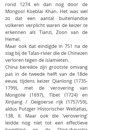
rond 1274 en dan nog door de 
Mongool Koeblai Khan.
Het was wel 
zo dat een aantal buitenlandse 
volkeren verplicht waren de keizer te 
erkennen als Tianzi, Zoon van de 
Hemel. 
Maar ook dat eindigde in 751 na de 
slag bij de Talas-rivier die de Chinezen 
verloren tegen de islamieten.
China bereikte zijn grootste omvang 
pas in de tweede helft van de 18de 
eeuw, tijdens keizer Qianlong (1735-
1799), met de verovering van 
Mongolië (1697), Tibet (1724) en 
Xinjiang / Oeigoerse rijk (1757/59), 
aldus Putzger Historischer Weltatlas, 
138, II. Maar ook die ‘verovering’ 
leidde nog niet tot een effectieve 
bezetting en de Qing-dynastie 