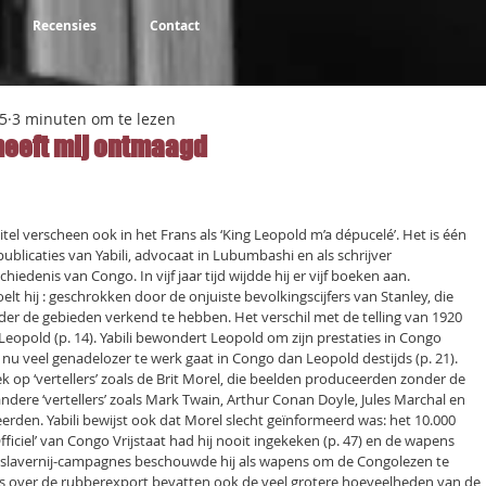
Recensies
Contact
5
3 minuten om te lezen
heeft mij ontmaagd
NaN uit 5 sterren.
titel verscheen ook in het Frans als ‘King Leopold m’a dépucelé’. Het is één
ublicaties van Yabili, advocaat in Lubumbashi en als schrijver
hiedenis van Congo. In vijf jaar tijd wijdde hij er vijf boeken aan.
lt hij : geschrokken door de onjuiste bevolkingscijfers van Stanley, die
er de gebieden verkend te hebben. Het verschil met de telling van 1920
eopold (p. 14). Yabili bewondert Leopold om zijn prestaties in Congo
t nu veel genadelozer te werk gaat in Congo dan Leopold destijds (p. 21).
iek op ‘vertellers’ zoals de Brit Morel, die beelden produceerden zonder de
andere ‘vertellers’ zoals Mark Twain, Arthur Conan Doyle, Jules Marchal en
rden. Yabili bewijst ook dat Morel slecht geïnformeerd was: het 10.000
Officiel’ van Congo Vrijstaat had hij nooit ingekeken (p. 47) en de wapens
islavernij-campagnes beschouwde hij als wapens om de Congolezen te
ers over de rubberexport bevatten ook de veel grotere hoeveelheden van de