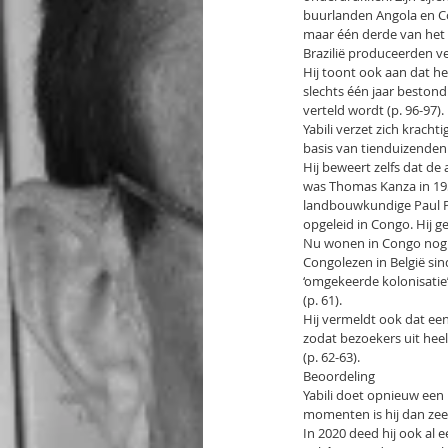
buurlanden Angola en Co
maar één derde van het 
Brazilië produceerden ve
Hij toont ook aan dat 
slechts één jaar bestond
verteld wordt (p. 96-97).
Yabili verzet zich krach
basis van tienduizende
Hij beweert zelfs dat de 
was Thomas Kanza in 1956
landbouwkundige Paul Pa
opgeleid in Congo. Hij g
Nu wonen in Congo nog m
Congolezen in België sin
‘omgekeerde kolonisatie’ 
(p. 61).
Hij vermeldt ook dat ee
zodat bezoekers uit hee
(p. 62-63).
Beoordeling
Yabili doet opnieuw een 
momenten is hij dan zee
In 2020 deed hij ook al e