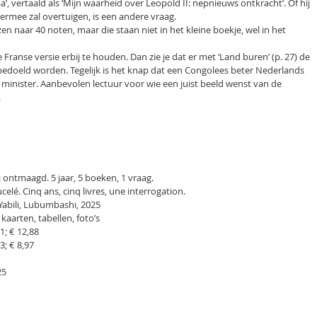
, vertaald als ‘Mijn waarheid over Leopold II: nepnieuws ontkracht’. Of hij
ermee zal overtuigen, is een andere vraag.
en naar 40 noten, maar die staan niet in het kleine boekje, wel in het
Franse versie erbij te houden. Dan zie je dat er met ‘Land buren’ (p. 27) de
doeld worden. Tegelijk is het knap dat een Congolees beter Nederlands
minister. Aanbevolen lectuur voor wie een juist beeld wenst van de
.
j ontmaagd. 5 jaar, 5 boeken, 1 vraag.
elé. Cinq ans, cinq livres, une interrogation.
Yabili, Lubumbashi, 2025
kaarten, tabellen, foto’s
1; € 12,88
3; € 8,97
25