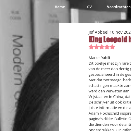
Home
CV
Voordrachten
Jef Abbeel
10 nov 202
King Leopold 
Beoordeeld met 
Marcel Yabili
Dit boekje met zijn rare 
van de meer dan dertig p
gespecialiseerd in de gesc
Met dat ‘ontmaagd’ bedoe
schattingen maakte zond
werd dan verweten aan L
Vrijstaat en in China, da
De schrijver uit ook krit
juiste informatie en die 
Adam Hochschild inspiree
pagina’s dikke ‘Bulletin 
die dienden voor de ant
onderdrukken. Zijn cijf