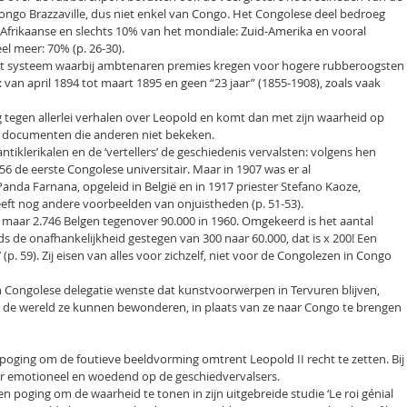
ngo Brazzaville, dus niet enkel van Congo. Het Congolese deel bedroeg
Afrikaanse en slechts 10% van het mondiale: Zuid-Amerika en vooral
el meer: 70% (p. 26-30).
het systeem waarbij ambtenaren premies kregen voor hogere rubberoogsten
: van april 1894 tot maart 1895 en geen “23 jaar” (1855-1908), zoals vaak
tig tegen allerlei verhalen over Leopold en komt dan met zijn waarheid op
n documenten die anderen niet bekeken.
antiklerikalen en de ‘vertellers’ de geschiedenis vervalsten: volgens hen
 de eerste Congolese universitair. Maar in 1907 was er al
nda Farnana, opgeleid in België en in 1917 priester Stefano Kaoze,
eeft nog andere voorbeelden van onjuistheden (p. 51-53).
aar 2.746 Belgen tegenover 90.000 in 1960. Omgekeerd is het aantal
ds de onafhankelijkheid gestegen van 300 naar 60.000, dat is x 200! Een
(p. 59). Zij eisen van alles voor zichzelf, niet voor de Congolezen in Congo
n Congolese delegatie wenste dat kunstvoorwerpen in Tervuren blijven,
l de wereld ze kunnen bewonderen, in plaats van ze naar Congo te brengen
poging om de foutieve beeldvorming omtrent Leopold II recht te zetten. Bij
r emotioneel en woedend op de geschiedvervalsers.
en poging om de waarheid te tonen in zijn uitgebreide studie ‘Le roi génial