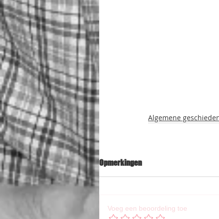
Algemene geschieden
Opmerkingen
Voeg een beoordeling toe