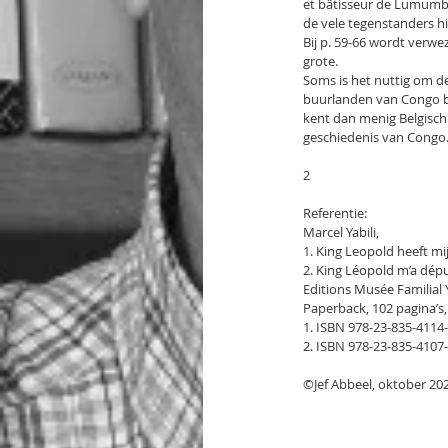
et bâtisseur de Lumumba’
de vele tegenstanders hi
Bij p. 59-66 wordt verwez
grote.
Soms is het nuttig om de 
buurlanden van Congo be
kent dan menig Belgisch 
geschiedenis van Congo
2
Referentie:
Marcel Yabili,
1. King Leopold heeft mi
2. King Léopold m’a dépuc
Editions Musée Familial 
Paperback, 102 pagina’s, 
1. ISBN 978-23-835-4114-
2. ISBN 978-23-835-4107-
©Jef Abbeel, oktober 20