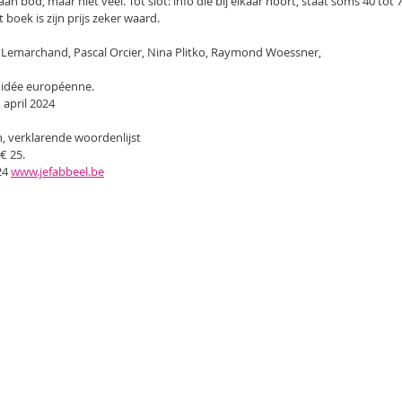
n bod, maar niet veel. Tot slot: info die bij elkaar hoort, staat soms 40 tot 
 boek is zijn prijs zeker waard.
Lemarchand, Pascal Orcier, Nina Plitko, Raymond Woessner,
e idée européenne.
 april 2024
en, verklarende woordenlijst
€ 25.
4 
www.jefabbeel.be