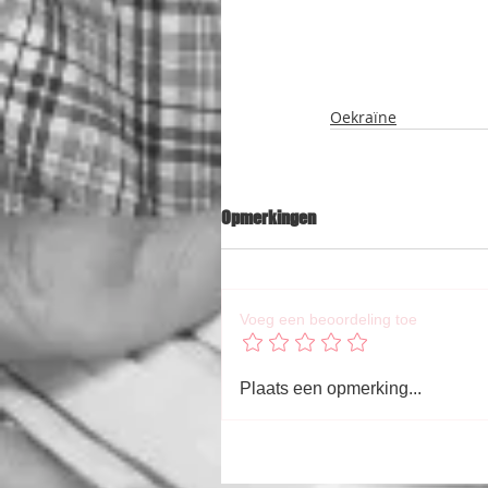
Oekraïne
Opmerkingen
Voeg een beoordeling toe
Plaats een opmerking...