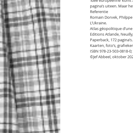
‘idée européenne’ komt aa
pagina’s uiteen. Maar het
Referentie
Romain Dorvek, Philppe 
L’Ukraine.
Atlas géopolitique d’un
Editions Atlande, Neuilly,
Paperback, 172 pagina’s.
Kaarten, foto’s, grafiek
ISBN 978-23-503-0818-0; 
©Jef Abbeel, oktober 202