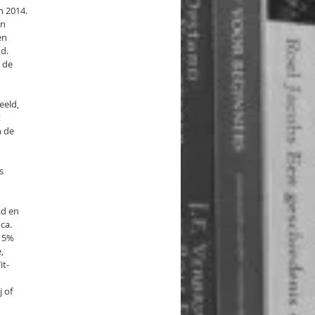
n 2014.
en
en
nd.
a de
eeld,
t
n de
s
ad en
ca.
r 5%
,
it-
j of