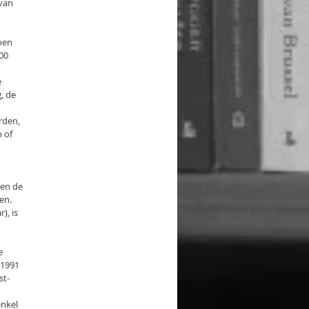
 van
joen
000
e
, de
rden,
 of
 en de
en.
), is
e
 1991
st-
enkel