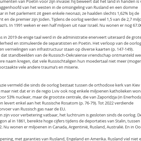
umenten van Poetin voor zijn invasie: hij beweert dat het land in handen is
bruggenhoofd van het westen in de omsingeling van Rusland en een domme
ar in het parlement zit geen enkele neonazi, ze haalden slechts 1,62% bij de
nt en de premier zijn Joden. Tijdens de oorlog werden wel 1,5 van de 2,7 mil
i’s. In 1991 weken er een half miljoen uit naar Israël. Nu wonen er nog 67.
ns in 2019 de enige taal werd in de administratie enerveert uiteraard de grot
rheid en stimuleerde de separatisten en Poetin. Het verloop van de oorlog
n vernielingen van infrastructuur staan op diverse kaarten (p. 147-149).
r dat standbeelden van de Russisch-Oekraïense vriendschap ontmanteld we
ere naam kregen, dat vele Russischtaligen hun moedertaal niet meer (mogen
oorzaakte vele andere trauma’s en miserie.
uzie vermeld die sinds de oorlog bestaat tussen de orthodoxe kerk van Kiev
aar niet dat er in de regio Lviv ook nog enkele miljoenen katholieken won
oor 53% nucleair, maar de grootste centrale, die van Zaporidzja (in Enerhodar
n levert enkel aan het Russische Rosatom (p. 76-79). Tot 2022 verdiende
rvoer van Russisch gas naar de EU.
ijn voor verbetering vatbaar, het luchtruim is gesloten sinds de oorlog. D
on al in 1861, bereikte hoge cijfers tijdens de deportaties van Stalin, tussen
2. Nu wonen er miljoenen in Canada, Argentinië, Rusland, Australië. En in Oo
pening, met garanties van Rusland, Engeland en Amerika. Rusland viel niet 