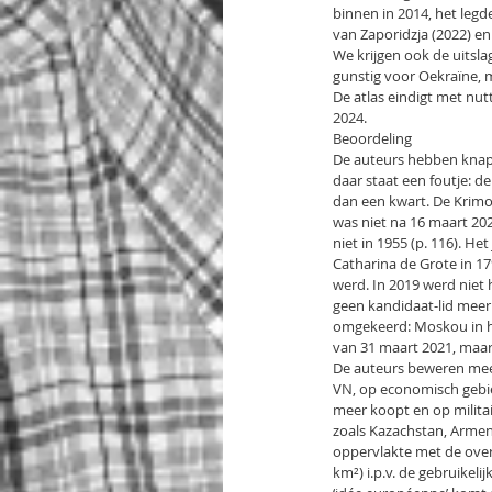
binnen in 2014, het legd
van Zaporidzja (2022) en
We krijgen ook de uitsl
gunstig voor Oekraïne, 
De atlas eindigt met nutt
2024.
Beoordeling
De auteurs hebben knap 
daar staat een foutje: 
dan een kwart. De Krimoo
was niet na 16 maart 202
niet in 1955 (p. 116). H
Catharina de Grote in 179
werd. In 2019 werd niet 
geen kandidaat-lid meer 
omgekeerd: Moskou in het
van 31 maart 2021, maar
De auteurs beweren meerm
VN, op economisch gebie
meer koopt en op militai
zoals Kazachstan, Armeni
oppervlakte met de over
km²) i.p.v. de gebruikeli