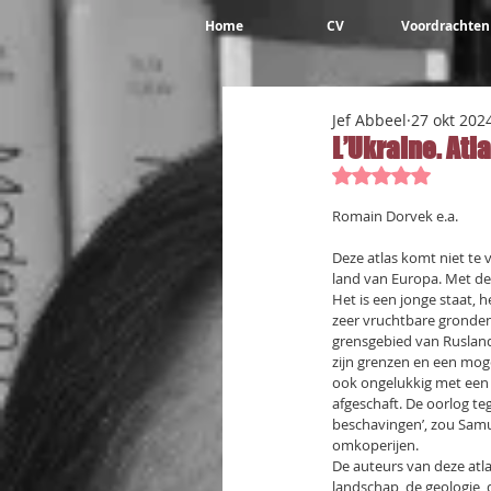
Home
CV
Voordrachten
Jef Abbeel
27 okt 202
L’Ukraine. At
Beoordeeld met 
Romain Dorvek e.a.
Deze atlas komt niet te v
land van Europa. Met de 
Het is een jonge staat,
zeer vruchtbare gronden
grensgebied van Rusland 
zijn grenzen en een moge
ook ongelukkig met een 
afgeschaft. De oorlog te
beschavingen’, zou Samu
omkoperijen.
De auteurs van deze atla
landschap, de geologie, 