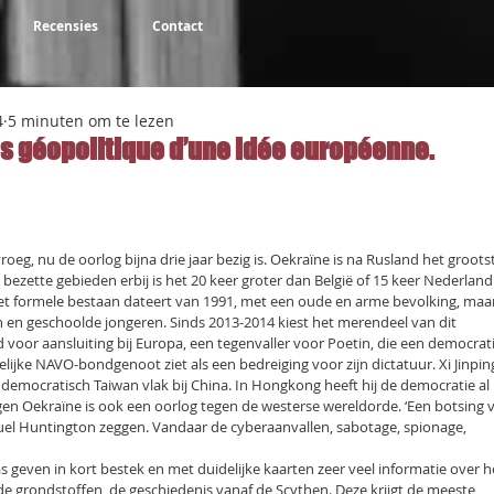
Recensies
Contact
4
5 minuten om te lezen
las géopolitique d’une idée européenne.
NaN uit 5 sterren.
roeg, nu de oorlog bijna drie jaar bezig is. Oekraïne is na Rusland het groots
bezette gebieden erbij is het 20 keer groter dan België of 15 keer Nederland
 het formele bestaan dateert van 1991, met een oude en arme bevolking, maa
 en geschoolde jongeren. Sinds 2013-2014 kiest het merendeel van dit
voor aansluiting bij Europa, een tegenvaller voor Poetin, die een democrat
lijke NAVO-bondgenoot ziet als een bedreiging voor zijn dictatuur. Xi Jinping
democratisch Taiwan vlak bij China. In Hongkong heeft hij de democratie al
gen Oekraïne is ook een oorlog tegen de westerse wereldorde. ‘Een botsing 
el Huntington zeggen. Vandaar de cyberaanvallen, sabotage, spionage,
s geven in kort bestek en met duidelijke kaarten zeer veel informatie over h
de grondstoffen, de geschiedenis vanaf de Scythen. Deze krijgt de meeste