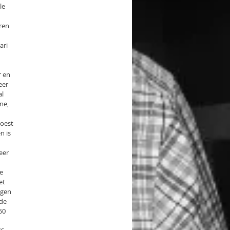
le
ren
ari
r en
eer
al
ne,
woest
n is
eer
de
et
egen
 de
50