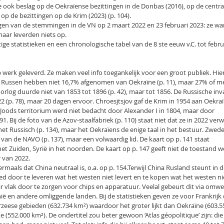
e ook beslag op de Oekraïense bezittingen in de Donbas (2016), op de centra
 op de bezittingen op de Krim (2023) (p. 104).
agen van de stemmingen in de VN op 2 maart 2022 en 23 februari 2023: ze wa
maar leverden niets op.
ige statistieken en een chronologische tabel van de 8 ste eeuw v.C. tot febru
werk geleverd. Ze maken veel info toegankelijk voor een groot publiek. Hie
de Russen hebben niet 16,7% afgenomen van Oekraïne (p. 11), maar 27% of m
rlog duurde niet van 1853 tot 1896 (p. 42), maar tot 1856. De Russische inv
2 (p. 78), maar 20 dagen ervoor. Chroesjtsjov gaf de Krim in 1954 aan Oekraï
et Joods territorium werd niet bedacht door Alexander I in 1804, maar door
1. Bij de foto van de Azov-staalfabriek (p. 110) staat niet dat ze in 2022 ver
het Russisch (p. 134), maar het Oekraïens de enige taal in het bestuur. Zwede
van de NAVO (p. 137), maar een volwaardig lid. De kaart op p. 141 staat
 Zuiden, Syrië in het noorden. De kaart op p. 147 geeft niet de toestand w
 van 2022.
aals dat China neutraal is, o.a. op p. 154.Terwijl China Rusland steunt in 
d door te leveren wat het westen niet levert en te kopen wat het westen ni
r vlak door te zorgen voor chips en apparatuur. Veelal gebeurt dit via omw
ë en andere omliggende landen. Bij de statistieken geven ze voor Frankrijk
zeese gebieden (632.734 km²) waardoor het groter lijkt dan Oekraïne (603.5
jke (552.000 km²). De ondertitel zou beter gewoon ‘Atlas géopolitique’ zijn: die