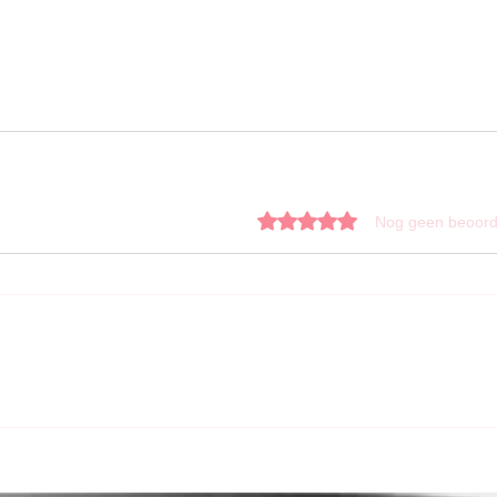
Beoordeeld met 0 uit 5 sterren.
Nog geen beoord