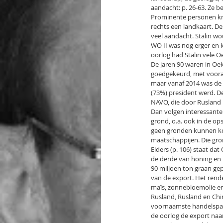
aandacht: p. 26-63. Ze b
Prominente personen krij
rechts een landkaart. De
veel aandacht. Stalin wo
WO II was nog erger en k
oorlog had Stalin vele 
De jaren 90 waren in Oek
goedgekeurd, met vooral
maar vanaf 2014 was de 
(73%) president werd. De
NAVO, die door Rusland n
Dan volgen interessante
grond, o.a. ook in de o
geen gronden kunnen ko
maatschappijen. Die gro
Elders (p. 106) staat da
de derde van honing en n
90 miljoen ton graan ge
van de export. Het rend
maïs, zonnebloemolie en
Rusland, Rusland en Chi
voornaamste handelspartn
de oorlog de export naar