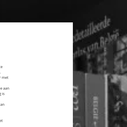
te
.
r met
ie aan
 is
van
et