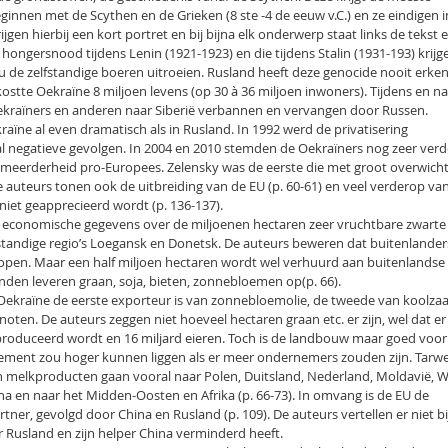
eginnen met de Scythen en de Grieken (8 ste -4 de eeuw v.C.) en ze eindigen i
gen hierbij een kort portret en bij bijna elk onderwerp staat links de tekst 
 hongersnood tijdens Lenin (1921-1923) en die tijdens Stalin (1931-193) krijg
u de zelfstandige boeren uitroeien. Rusland heeft deze genocide nooit erke
ostte Oekraïne 8 miljoen levens (op 30 à 36 miljoen inwoners). Tijdens en n
Oekraïners en anderen naar Siberië verbannen en vervangen door Russen.
raïne al even dramatisch als in Rusland. In 1992 werd de privatisering
 negatieve gevolgen. In 2004 en 2010 stemden de Oekraïners nog zeer verd
meerderheid pro-Europees. Zelensky was de eerste die met groot overwich
 auteurs tonen ook de uitbreiding van de EU (p. 60-61) en veel verderop va
iet geapprecieerd wordt (p. 136-137).
 economische gegevens over de miljoenen hectaren zeer vruchtbare zwarte
pstandige regio’s Loegansk en Donetsk. De auteurs beweren dat buitenlander
pen. Maar een half miljoen hectaren wordt wel verhuurd aan buitenlandse
nden leveren graan, soja, bieten, zonnebloemen op(p. 66).
t Oekraïne de eerste exporteur is van zonnebloemolie, de tweede van koolza
oten. De auteurs zeggen niet hoeveel hectaren graan etc. er zijn, wel dat er 
produceerd wordt en 16 miljard eieren. Toch is de landbouw maar goed voo
ement zou hoger kunnen liggen als er meer ondernemers zouden zijn. Tarwe
 melkproducten gaan vooral naar Polen, Duitsland, Nederland, Moldavië, W
na en naar het Midden-Oosten en Afrika (p. 66-73). In omvang is de EU de
er, gevolgd door China en Rusland (p. 109). De auteurs vertellen er niet bi
 Rusland en zijn helper China verminderd heeft.