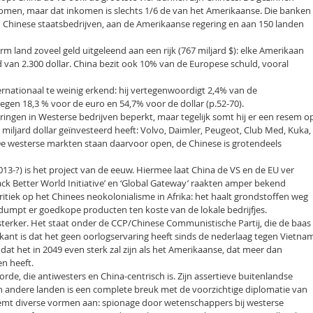
men, maar dat inkomen is slechts 1/6 de van het Amerikaanse. Die banken
n Chinese staatsbedrijven, aan de Amerikaanse regering en aan 150 landen
rm land zoveel geld uitgeleend aan een rijk (767 miljard $): elke Amerikaan
 van 2.300 dollar. China bezit ook 10% van de Europese schuld, vooral
rnationaal te weinig erkend: hij vertegenwoordigt 2,4% van de
tegen 18,3 % voor de euro en 54,7% voor de dollar (p.52-70).
ingen in Westerse bedrijven beperkt, maar tegelijk somt hij er een resem o
miljard dollar geïnvesteerd heeft: Volvo, Daimler, Peugeot, Club Med, Kuka,
 De westerse markten staan daarvoor open, de Chinese is grotendeels
13-?) is het project van de eeuw. Hiermee laat China de VS en de EU ver
Back Better World Initiative’ en ‘Global Gateway’ raakten amper bekend
kritiek op het Chinees neokolonialisme in Afrika: het haalt grondstoffen weg
dumpt er goedkope producten ten koste van de lokale bedrijfjes.
 sterker. Het staat onder de CCP/Chinese Communistische Partij, die de baas
e kant is dat het geen oorlogservaring heeft sinds de nederlaag tegen Vietna
r dat het in 2049 even sterk zal zijn als het Amerikaanse, dat meer dan
n heeft.
orde, die antiwesters en China-centrisch is. Zijn assertieve buitenlandse
in andere landen is een complete breuk met de voorzichtige diplomatie van
emt diverse vormen aan: spionage door wetenschappers bij westerse