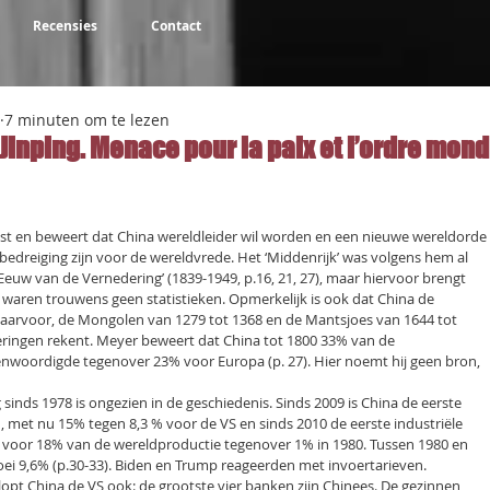
Recensies
Contact
7 minuten om te lezen
 Jinping. Menace pour la paix et l’ordre mond
NaN uit 5 sterren.
list en beweert dat China wereldleider wil worden en een nieuwe wereldorde
 bedreiging zijn voor de wereldvrede. Het ‘Middenrijk’ was volgens hem al
‘Eeuw van de Vernedering’ (1839-1949, p.16, 21, 27), maar hiervoor brengt
r waren trouwens geen statistieken. Opmerkelijk is ook dat China de
aarvoor, de Mongolen van 1279 tot 1368 en de Mantsjoes van 1644 tot
deringen rekent. Meyer beweert dat China tot 1800 33% van de
nwoordigde tegenover 23% voor Europa (p. 27). Hier noemt hij geen bron,
nds 1978 is ongezien in de geschiedenis. Sinds 2009 is China de eerste
, met nu 15% tegen 8,3 % voor de VS en sinds 2010 de eerste industriële
 voor 18% van de wereldproductie tegenover 1% in 1980. Tussen 1980 en
roei 9,6% (p.30-33). Biden en Trump reageerden met invoertarieven.
klopt China de VS ook: de grootste vier banken zijn Chinees. De gezinnen