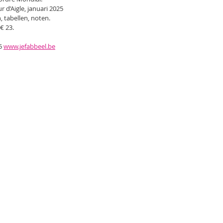
r d’Aigle, januari 2025
, tabellen, noten.
€ 23.
5 
www.jefabbeel.be