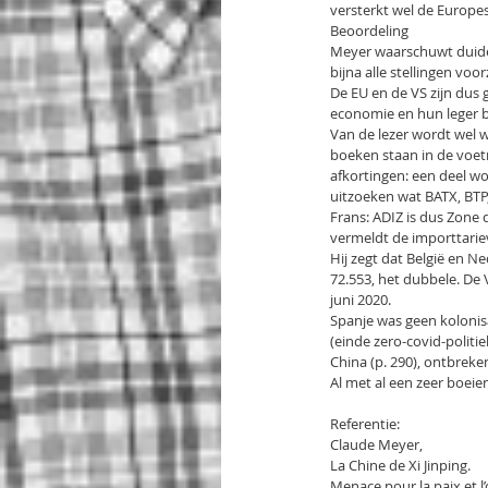
versterkt wel de Europe
Beoordeling
Meyer waarschuwt duidelij
bijna alle stellingen voor
De EU en de VS zijn dus
economie en hun leger b
Van de lezer wordt wel 
boeken staan in de voetn
afkortingen: een deel wor
uitzoeken wat BATX, BTP,
Frans: ADIZ is dus Zone d
vermeldt de importtarie
Hij zegt dat België en N
72.553, het dubbele. De 
juni 2020.
Spanje was geen kolonis
(einde zero-covid-politie
China (p. 290), ontbreke
Al met al een zeer boei
Referentie:
Claude Meyer,
La Chine de Xi Jinping.
Menace pour la paix et l