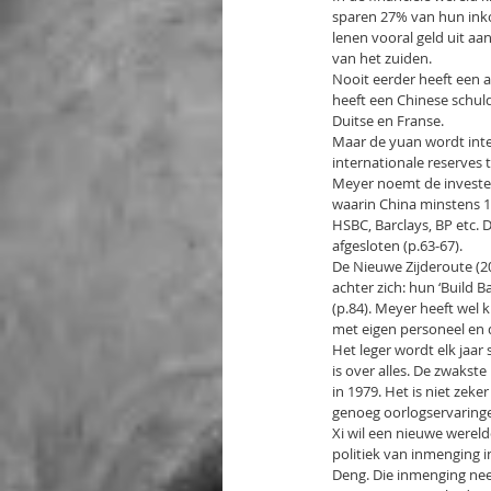
sparen 27% van hun inko
lenen vooral geld uit aa
van het zuiden.
Nooit eerder heeft een a
heeft een Chinese schuld
Duitse en Franse.
Maar de yuan wordt inte
internationale reserves 
Meyer noemt de invester
waarin China minstens 1 
HSBC, Barclays, BP etc.
afgesloten (p.63-67).
De Nieuwe Zijderoute (20
achter zich: hun ‘Build 
(p.84). Meyer heeft wel 
met eigen personeel en 
Het leger wordt elk jaar
is over alles. De zwakst
in 1979. Het is niet zeke
genoeg oorlogservaringe
Xi wil een nieuwe wereld
politiek van inmenging 
Deng. Die inmenging ne