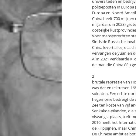
universiteiten en bedrijv
politieposten in Europa (
Europa en Noord-Amerika
China heeft 700 miljoen 
miljardairs in 2023) gro
oostelijke kustprovincies 
Voor mensenrechten staa
Sinds de Russische inva
China levert alles, o.a. 
vervangen de yuan en de 
Al in 2021 verklaarde Xi 
de man die China één ge
2
brutale repressie van H
was dat enkel tussen 16
soldaten. Een echte oor
hegemonie bedreigt de vr
Zee ten koste van vijf a
Senkakoe-eilanden, die s
visvangst plaats, treft 
2016 heeft het Internat
de Filippijnen, maar Chin
De Chinese ambities bot