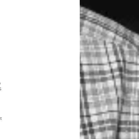
h
S
t