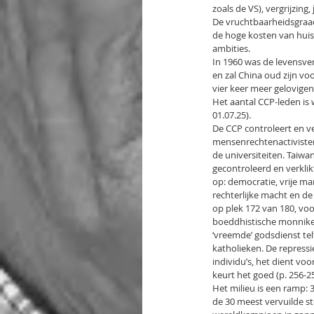
zoals de VS), vergrijzin
De vruchtbaarheidsgraad 
de hoge kosten van huis
ambities.
In 1960 was de levensver
en zal China oud zijn voo
vier keer meer gelovigen 
Het aantal CCP-leden is
01.07.25).
De CCP controleert en v
mensenrechtenactivisten
de universiteiten. Taiw
gecontroleerd en verkl
op: democratie, vrije ma
rechterlijke macht en de 
op plek 172 van 180, voo
boeddhistische monniken
‘vreemde’ godsdienst tel
katholieken. De repressie
individu’s, het dient vo
keurt het goed (p. 256-25
Het milieu is een ramp:
de 30 meest vervuilde st