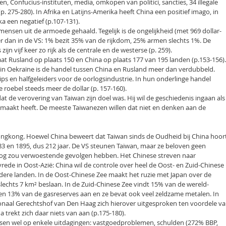
en, Confucius-instituten, media, omkopen van politici, sancties, 34 illegale
p. 275-280). In Afrika en Latijns-Amerika heeft China een positief imago, in
 een negatief (p.107-131).
mensen uit de armoede gehaald. Tegelijk is de ongelijkheid (met 969 dollar-
ter dan in de VS: 1% bezit 35% van de rijkdom, 25% armen slechts 1%. De
zijn vijf keer zo rijk als de centrale en de westerse (p. 259).
t Rusland op plaats 150 en China op plaats 177 van 195 landen (p.153-156).
l in Oekraïne is de handel tussen China en Rusland meer dan verdubbeld.
chips en halfgeleiders voor de oorlogsindustrie. In hun onderlinge handel
roebel steeds meer de dollar (p. 157-160).
dat de verovering van Taiwan zijn doel was. Hij wil de geschiedenis ingaan als
maakt heeft. De meeste Taiwanezen willen dat niet en denken aan de
ongkong. Hoewel China beweert dat Taiwan sinds de Oudheid bij China hoort
83 en 1895, dus 212 jaar. De VS steunen Taiwan, maar ze beloven geen
log zou verwoestende gevolgen hebben. Het Chinese streven naar
ede in Oost-Azië: China wil de controle over heel de Oost- en Zuid-Chinese
ndere landen. In de Oost-Chinese Zee maakt het ruzie met Japan over de
lechts 7 km² beslaan. In de Zuid-Chinese Zee vindt 15% van de wereld-
men 13% van de gasreserves aan en ze bevat ook veel zeldzame metalen. In
ionaal Gerechtshof van Den Haag zich hierover uitgesproken ten voordele v
a trekt zich daar niets van aan (p.175-180).
sen wel op enkele uitdagingen: vastgoedproblemen, schulden (272% BBP,