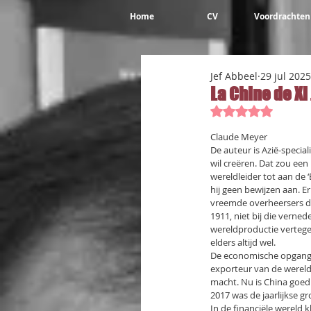
Home
CV
Voordrachten
Jef Abbeel
29 jul 2025
La Chine de Xi
Beoordeeld met 
Claude Meyer
De auteur is Azië-specia
wil creëren. Dat zou een
wereldleider tot aan de 
hij geen bewijzen aan. E
vreemde overheersers d
1911, niet bij die verne
wereldproductie vertege
elders altijd wel.
De economische opgang si
exporteur van de wereld
macht. Nu is China goed
2017 was de jaarlijkse g
In de financiële wereld 