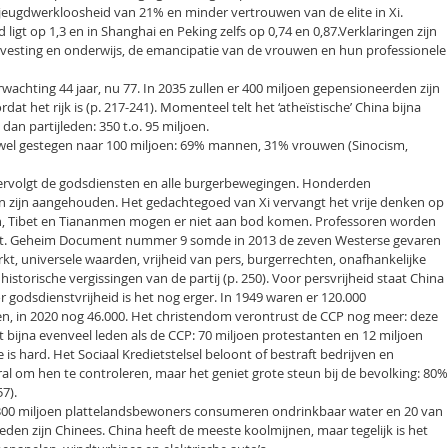
g, jeugdwerkloosheid van 21% en minder vertrouwen van de elite in Xi.
ligt op 1,3 en in Shanghai en Peking zelfs op 0,74 en 0,87.Verklaringen zijn
vesting en onderwijs, de emancipatie van de vrouwen en hun professionele
wachting 44 jaar, nu 77. In 2035 zullen er 400 miljoen gepensioneerden zijn
rdat het rijk is (p. 217-241). Momenteel telt het ‘atheïstische’ China bijna
dan partijleden: 350 t.o. 95 miljoen.
 wel gestegen naar 100 miljoen: 69% mannen, 31% vrouwen (Sinocism,
ervolgt de godsdiensten en alle burgerbewegingen. Honderden
 zijn aangehouden. Het gedachtegoed van Xi vervangt het vrije denken op
an, Tibet en Tiananmen mogen er niet aan bod komen. Professoren worden
ikt. Geheim Document nummer 9 somde in 2013 de zeven Westerse gevaren
rkt, universele waarden, vrijheid van pers, burgerrechten, onafhankelijke
historische vergissingen van de partij (p. 250). Voor persvrijheid staat China
r godsdienstvrijheid is het nog erger. In 1949 waren er 120.000
, in 2020 nog 46.000. Het christendom verontrust de CCP nog meer: deze
t bijna evenveel leden als de CCP: 70 miljoen protestanten en 12 miljoen
 is hard. Het Sociaal Kredietstelsel beloont of bestraft bedrijven en
oral om hen te controleren, maar het geniet grote steun bij de bevolking: 80%
7).
 300 miljoen plattelandsbewoners consumeren ondrinkbaar water en 20 van
eden zijn Chinees. China heeft de meeste koolmijnen, maar tegelijk is het