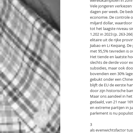
wereldkampioen in zonne
Vele jongeren verkiezen 
dagen per week. De bedri
economie. De controle op
miljard dollar, waardoor
tot het laagste niveau s
1.202 in 2023 (p. 263-26
elitaire uit de rijke pro
Jiabao en Li Keqiang. De
met 95,5% tevreden is ov
Het tiende en laatste h
slechts de derde voor ex
subsidies, maar ook door
bovendien een 30% lagere
gebukt onder een Chines
blijft de EU de eerste 
door zijn historische ba
Maar ons aandeel in het
gedaald, van 21 naar 16%
en extreme partijen in j
parlement is nu populis
3
als evenwichtsfactor tus