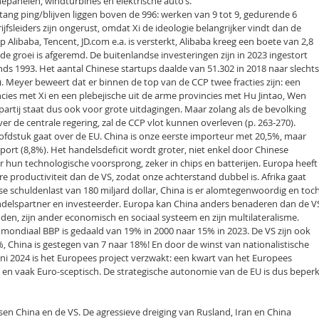
panelen, windturbines en elektrische auto’s.
tang ping/blijven liggen boven de 996: werken van 9 tot 9, gedurende 6
jfsleiders zijn ongerust, omdat Xi de ideologie belangrijker vindt dan de
 Alibaba, Tencent, JD.com e.a. is versterkt, Alibaba kreeg een boete van 2,8
 de groei is afgeremd. De buitenlandse investeringen zijn in 2023 ingestort
inds 1993. Het aantal Chinese startups daalde van 51.302 in 2018 naar slechts
6). Meyer beweert dat er binnen de top van de CCP twee fracties zijn: een
vincies met Xi en een plebejische uit de arme provincies met Hu Jintao, Wen
 partij staat dus ook voor grote uitdagingen. Maar zolang als de bevolking
er de centrale regering, zal de CCP vlot kunnen overleven (p. 263-270).
oofdstuk gaat over de EU. China is onze eerste importeur met 20,5%, maar
port (8,8%). Het handelsdeficit wordt groter, niet enkel door Chinese
 hun technologische voorsprong, zeker in chips en batterijen. Europa heeft
 productiviteit dan de VS, zodat onze achterstand dubbel is. Afrika gaat
e schuldenlast van 180 miljard dollar, China is er alomtegenwoordig en toc
handelspartner en investeerder. Europa kan China anders benaderen dan de V
nden, zijn ander economisch en sociaal systeem en zijn multilateralisme.
 mondiaal BBP is gedaald van 19% in 2000 naar 15% in 2023. De VS zijn ook
, China is gestegen van 7 naar 18%! En door de winst van nationalistische
uni 2024 is het Europees project verzwakt: een kwart van het Europees
t en vaak Euro-sceptisch. De strategische autonomie van de EU is dus beperk
sen China en de VS. De agressieve dreiging van Rusland, Iran en China