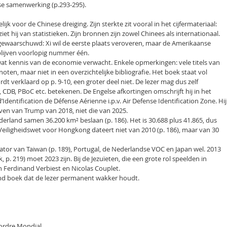
se samenwerking (p.293-295).
k voor de Chinese dreiging. Zijn sterkte zit vooral in het cijfermateriaal:
ziet hij van statistieken. Zijn bronnen zijn zowel Chinees als internationaal.
 gewaarschuwd: Xi wil de eerste plaats veroveren, maar de Amerikaanse
lijven voorlopig nummer één.
wat kennis van de economie verwacht. Enkele opmerkingen: vele titels van
oten, maar niet in een overzichtelijke bibliografie. Het boek staat vol
dt verklaard op p. 9-10, een groter deel niet. De lezer mag dus zelf
 CDB, PBoC etc. betekenen. De Engelse afkortingen omschrijft hij in het
’Identification de Défense Aérienne i.p.v. Air Defense Identification Zone. Hij
ven van Trump van 2018, niet die van 2025.
ederland samen 36.200 km² beslaan (p. 186). Het is 30.688 plus 41.865, dus
Veiligheidswet voor Hongkong dateert niet van 2010 (p. 186), maar van 30
ator van Taiwan (p. 189), Portugal, de Nederlandse VOC en Japan wel. 2013
k, p. 219) moet 2023 zijn. Bij de Jezuïeten, die een grote rol speelden in
n Ferdinand Verbiest en Nicolas Couplet.
end boek dat de lezer permanent wakker houdt.
’ordre Mondial.