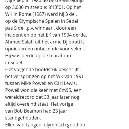
Dijck liep in 1986 de beste wereldtijd 
op 3.000 m steeple: 8’10”01. Op het 
WK in Rome (1987) werd hij 3 de ,
op de Olympische Spelen in Seoel 
pas 5 de i.p.v. winnaar , door een 
incident en op het EK van 1994 derde.
Ahmed Salah uit het arme Djibouti is 
opnieuw een onbekende voor velen. 
Hij was derde op de marathon
in Seoel.
Het volgende hoofdstuk beschrijft 
het verspringen op het WK van 1991 
tussen Mike Powell en Carl Lewis.
Powell won die keer met 8m95, een 
wereldrecord dat 33 jaar later nog 
altijd overeind staat. Het vorige
van Bob Beamon had 23 jaar 
standgehouden.
Ellen van Langen, olympisch goud op 