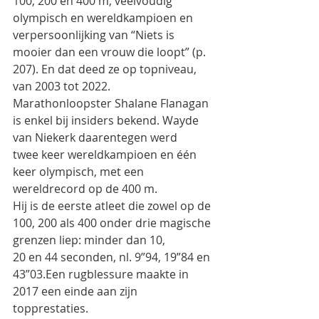
100, 200 en 400 m, veelvoudig 
olympisch en wereldkampioen en
verpersoonlijking van “Niets is 
mooier dan een vrouw die loopt” (p. 
207). En dat deed ze op topniveau,
van 2003 tot 2022.
Marathonloopster Shalane Flanagan 
is enkel bij insiders bekend. Wayde 
van Niekerk daarentegen werd
twee keer wereldkampioen en één 
keer olympisch, met een 
wereldrecord op de 400 m.
Hij is de eerste atleet die zowel op de 
100, 200 als 400 onder drie magische 
grenzen liep: minder dan 10,
20 en 44 seconden, nl. 9”94, 19”84 en 
43”03.Een rugblessure maakte in 
2017 een einde aan zijn
topprestaties.