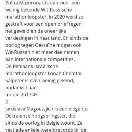
Volha Mazuronak is dan weer een 
weinig bekende Wit-Russische 
marathonloopster. In 2020 werd ze
gestraft voor een open brief tegen 
het geweld en de oneerlijke 
verkiezingen in haar land. En sinds de
oorlog tegen Oekraïne mogen ook 
Wit-Russen niet meer deelnemen 
aan internationale competities.
De Keniaans-Israëlische 
marathonloopster Lonah Chemtai-
Salpeter is even weinig gekend, 
ondanks haar
mooie 2u17’45”.
2
Jaroslava Magoetsjich is een elegante 
Oekraïense hoogspringster, die 
sinds de oorlog in België woont. Ze
vestigde enkele wereldrecords bij de 