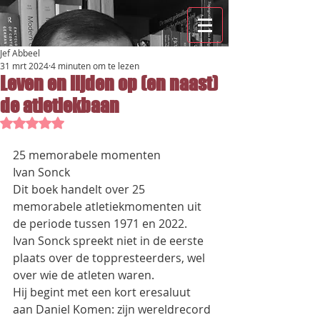
Jef Abbeel
31 mrt 2024
4 minuten om te lezen
Leven en lijden op (en naast)
de atletiekbaan
Beoordeeld met NaN uit 5 sterren.
25 memorabele momenten
Ivan Sonck
Dit boek handelt over 25 
memorabele atletiekmomenten uit 
de periode tussen 1971 en 2022.
Ivan Sonck spreekt niet in de eerste 
plaats over de toppresteerders, wel 
over wie de atleten waren.
Hij begint met een kort eresaluut 
aan Daniel Komen: zijn wereldrecord 