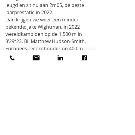
jeugd en zit nu aan 2m05, de beste 
jaarprestatie in 2022.
Dan krijgen we weer een minder 
bekende: Jake Wightman, in 2022 
wereldkampioen op de 1.500 m in
3’29”23. Bij Matthew Hudson-Smith, 
Europees recordhouder op 400 m 
met 44”26, lezen we vooral dat
ook een atleet ernstige corona kan 
oplopen en donkere jaren kan 
meemaken. Dat gold ook voor
tienkamper Arthur Abele, die in 2018 
in Berlijn Europees kampioen werd.
Beoordeling
Sonck slaagt er weer in om een 
veelzijdig beeld te schetsen: naast 
atletische prestaties krijgen we ook
stukjes geschiedenis, taalkunde, 