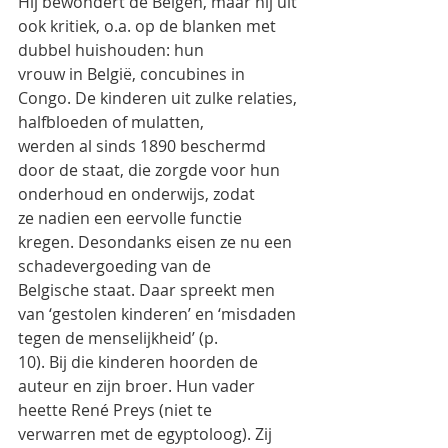
Hij bewondert de Belgen, maar hij uit 
ook kritiek, o.a. op de blanken met 
dubbel huishouden: hun
vrouw in België, concubines in 
Congo. De kinderen uit zulke relaties, 
halfbloeden of mulatten,
werden al sinds 1890 beschermd 
door de staat, die zorgde voor hun 
onderhoud en onderwijs, zodat
ze nadien een eervolle functie 
kregen. Desondanks eisen ze nu een 
schadevergoeding van de
Belgische staat. Daar spreekt men 
van ‘gestolen kinderen’ en ‘misdaden 
tegen de menselijkheid’ (p.
10). Bij die kinderen hoorden de 
auteur en zijn broer. Hun vader 
heette René Preys (niet te
verwarren met de egyptoloog). Zij 