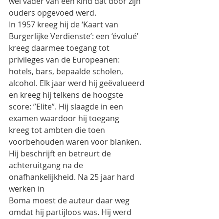
wel vader van een kind dat door zijn 
ouders opgevoed werd.
In 1957 kreeg hij de ‘Kaart van 
Burgerlijke Verdienste’: een ‘évolué’ 
kreeg daarmee toegang tot
privileges van de Europeanen: 
hotels, bars, bepaalde scholen, 
alcohol. Elk jaar werd hij geëvalueerd
en kreeg hij telkens de hoogste 
score: ”Elite”. Hij slaagde in een 
examen waardoor hij toegang
kreeg tot ambten die toen 
voorbehouden waren voor blanken.
Hij beschrijft en betreurt de 
achteruitgang na de 
onafhankelijkheid. Na 25 jaar hard 
werken in
Boma moest de auteur daar weg 
omdat hij partijloos was. Hij werd 