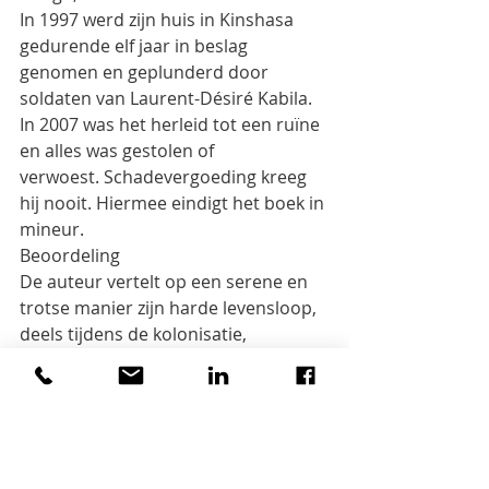
In 1997 werd zijn huis in Kinshasa 
gedurende elf jaar in beslag 
genomen en geplunderd door
soldaten van Laurent-Désiré Kabila. 
In 2007 was het herleid tot een ruïne 
en alles was gestolen of
verwoest. Schadevergoeding kreeg 
hij nooit. Hiermee eindigt het boek in 
mineur.
Beoordeling
De auteur vertelt op een serene en 
trotse manier zijn harde levensloop, 
deels tijdens de kolonisatie,
deels tijdens de onafhankelijkheid. 
Hij toont zich niet gefrustreerd, in 
tegenstelling tot vele
Congolezen in de Belgische diaspora 
nu, die het falen van hun leiders op 