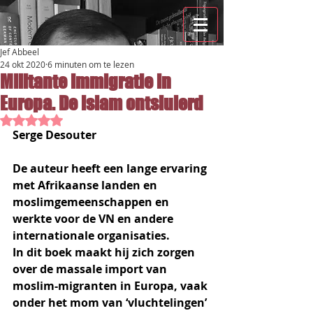
Jef Abbeel
24 okt 2020
6 minuten om te lezen
Militante immigratie in
Europa. De islam ontsluierd
Beoordeeld met NaN uit 5 sterren.
Serge Desouter
De auteur heeft een lange ervaring 
met Afrikaanse landen en 
moslimgemeenschappen en 
werkte voor de VN en andere 
internationale organisaties.
In dit boek maakt hij zich zorgen 
over de massale import van 
moslim-migranten in Europa, vaak 
onder het mom van ‘vluchtelingen’ 