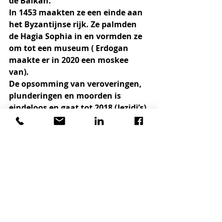
de Balkan.
In 1453 maakten ze een einde aan 
het Byzantijnse rijk. Ze palmden 
de Hagia Sophia in en vormden ze 
om tot een museum ( Erdogan 
maakte er in 2020 een moskee 
van). 
De opsomming van veroveringen, 
plunderingen en moorden is 
eindeloos en gaat tot 2018 (Jezidi’s).
De genocides door de Turken op 1,5 
à 2 miljoen christelijke Armeniërs 
en 0,75 miljoen Assyriërs in 1915 
staan er ook bij (p. 301).
In zijn nawoord drukt de auteur de 
wens uit dat onze politici met 
uitheemse achtergrond wat meer 
inzetten op integratie van 
inwijkelingen en merkt hij op dat 