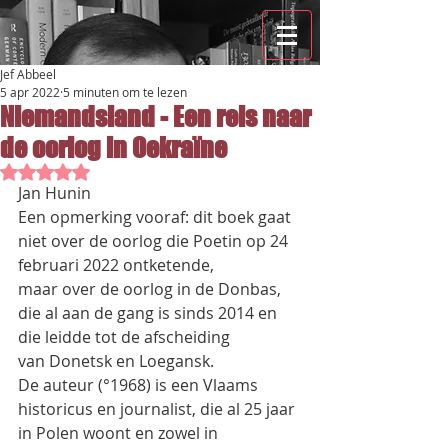
Jef Abbeel
5 apr 2022
5 minuten om te lezen
Niemandsland - Een reis naar
de oorlog in Oekraïne
Beoordeeld met NaN uit 5 sterren.
Jan Hunin
Een opmerking vooraf: dit boek gaat 
niet over de oorlog die Poetin op 24 
februari 2022 ontketende,
maar over de oorlog in de Donbas, 
die al aan de gang is sinds 2014 en 
die leidde tot de afscheiding
van Donetsk en Loegansk.
De auteur (°1968) is een Vlaams 
historicus en journalist, die al 25 jaar 
in Polen woont en zowel in