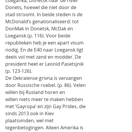
Loeganka, Donetsk naar de rivier 
Donets, hoewel die niet door de
stad stroomt. In beide steden is de 
McDonald’s genationaliseerd: tot 
DonMak in Donetsk, McDak en
Loegansk (p. 116). Voor beide 
republieken heb je een apart visum 
nodig. En de E40 naar Loegansk ligt
deels vol met zand en modder. De 
president heet er Leonid Pasetsjnik 
(p. 123-126).
De Oekraïense grivna is vervangen 
door Russische roebel. (p. 86). Velen 
willen bij Rusland horen en
willen niets meer te maken hebben 
met ‘Gayropa’ en zijn Gay Prides, die 
sinds 2013 ook in Kiev
plaatsvinden, wel met 
tegenbetogingen. Alleen Amerika is 