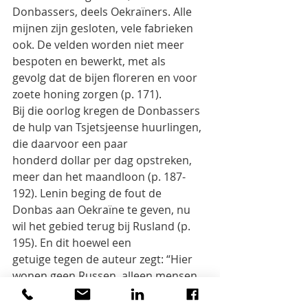
Donbassers, deels Oekraïners. Alle
mijnen zijn gesloten, vele fabrieken 
ook. De velden worden niet meer 
bespoten en bewerkt, met als
gevolg dat de bijen floreren en voor 
zoete honing zorgen (p. 171).
Bij die oorlog kregen de Donbassers 
de hulp van Tsjetsjeense huurlingen, 
die daarvoor een paar
honderd dollar per dag opstreken, 
meer dan het maandloon (p. 187-
192). Lenin beging de fout de
Donbas aan Oekraïne te geven, nu 
wil het gebied terug bij Rusland (p. 
195). En dit hoewel een
getuige tegen de auteur zegt: “Hier 
wonen geen Russen, alleen mensen 
die Russisch spreken” . Voor