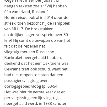
wegen niet meer berijdbaar. Er
hangen teksten zoals : “Wij hebben 
één vaderland, Rusland”.
Hunin reisde ook al in 2014 door de 
streek; toen bezocht hij de rampplek 
van MH 17. De brokstukken
en de lijken lagen verspreid over 30 
km²! Hij somt de bewijzen op van het 
feit dat de rebellen het
vliegtuig met een Russische 
Boekraket neergehaald hebben, 
denkend dat het een Oekraïens was.
Oekraïne treft ook schuld, want het 
had niet mogen toelaten dat een 
passagiersvliegtuig over
oorlogsgebied vloog (p. 53-54).
Het was niet de eerste keer dat er 
per vergissing een lijnvliegtuig 
neergehaald werd: in 1988 schoten