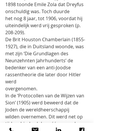
1898 toonde Emile Zola dat Dreyfus 
onschuldig was. Toch duurde
het nog 8 jaar, tot 1906, voordat hij 
uiteindelijk werd vrij gesproken (p. 
208-209).
De Brit Houston Chamberlain (1855-
1927), die in Duitsland woonde, was 
met zijn ‘Die Grundlagen des
Neunzehnten Jahrhunderts’ de 
bedenker van een anti-Joodse 
rassentheorie die later door Hitler 
werd
overgenomen.
In de ‘Protocollen van de Wijzen van 
Sion’ (1905) werd beweerd dat de 
Joden de wereldheerschappij
wilden overnemen. Dit werd net op 
tijd verhinderd door één man, de 
geniale leider Adolf Hitler, aldus de