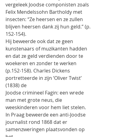
vergeleek Joodse componisten zoals 
Felix Mendelssohn Bartholdy met
insecten: “Ze heersen en ze zullen 
blijven heersen dank zij hun geld.” (p. 
152-154).
Hij beweerde ook dat ze geen 
kunstenaars of muzikanten hadden 
en dat ze geld verdienden door te
woekeren en zonder te werken 
(p.152-158). Charles Dickens 
portretteerde in zijn ‘Oliver Twist’ 
(1838) de
Joodse crimineel Fagin: een wrede 
man met grote neus, die 
weeskinderen voor hem liet stelen.
In Praag beweerde een anti-Joodse 
journalist rond 1868 dat er 
samenzweringen plaatsvonden op 
het