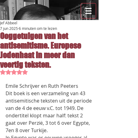
Jef Abbeel
7 jun 2025
6 minuten om te lezen
Ooggetuigen van het
antisemitisme. Europese
Jodenhaat in meer dan
veertig teksten.
Beoordeeld met NaN uit 5 sterren.
Emile Schrijver en Ruth Peeters
Dit boek is een verzameling van 43 
antisemitische teksten uit de periode 
van de 4 de eeuw v.C. tot 1949. De
ondertitel klopt maar half: tekst 2 
gaat over Perzië, 3 tot 6 over Egypte, 
7en 8 over Turkije.
In Egypte was er eeuwen vroeger al 