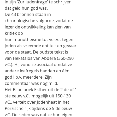
in zijn ’Zur Judenfrage’ te schrijven 
dat geld hun god was.
De 43 bronnen staan in 
chronologische volgorde, zodat de 
lezer de ontwikkeling kan zien van 
kritiek op
hun monotheïsme tot verzet tegen 
Joden als vreemde entiteit en gevaar 
voor de staat. De oudste tekst is
van Hekataios van Abdera (360-290 
v.C.). Hij vond ze asociaal omdat ze 
andere leefregels hadden en één
god i.p.v. meerdere. Zijn 
commentaar was nog mild.
Het Bijbelboek Esther uit de 2 de of 1 
ste eeuw v.C., mogelijk uit 150-130 
v.C., vertelt over Jodenhaat in het
Perzische rijk tijdens de 5 de eeuw 
v.C. De reden was dat ze hun eigen 