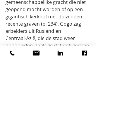
gemeenschappelijke gracht die niet 
geopend mocht worden of op een
gigantisch kerkhof met duizenden 
recente graven (p. 234). Gogo zag 
arbeiders uit Rusland en
Centraal-Azië, die de stad weer 
opbouwden, zoals ze dat ook gedaan 
hadden met het verwoeste
Grozny. Rusland wil er een badstad 
van maken. Van de 430.000 inwoners 
zijn er tienduizenden
gedood en 350.000 gevlucht. Er zijn 
inwoners die de schuld op Oekraïne 
schuiven, tegelijk zijn er nog
veel aanhangers van Oekraïne (p. 
311-316).
Hij ontmoet er Russische soldaten 
die door Prigozjin uit de gevangenis 
zijn gerekruteerd en die hem