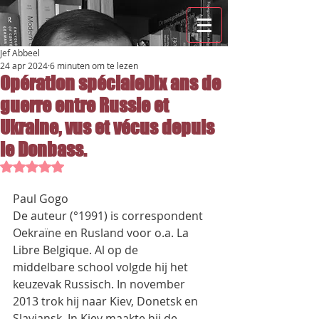
Jef Abbeel
24 apr 2024
6 minuten om te lezen
Opération spécialeDix ans de
guerre entre Russie et
Ukraine, vus et vécus depuis
le Donbass.
Beoordeeld met NaN uit 5 sterren.
Paul Gogo
De auteur (°1991) is correspondent 
Oekraïne en Rusland voor o.a. La 
Libre Belgique. Al op de
middelbare school volgde hij het 
keuzevak Russisch. In november 
2013 trok hij naar Kiev, Donetsk en
Slaviansk. In Kiev maakte hij de 