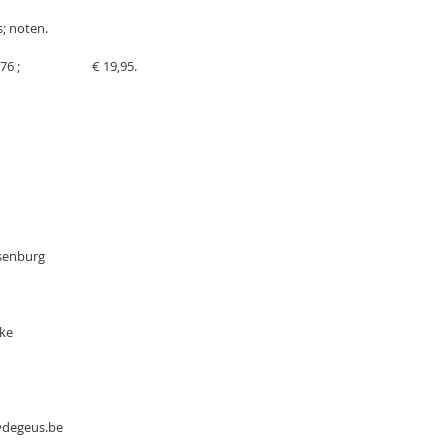
oto’s; noten.
4 76 ;                        € 19,95.
tsenburg
eke
g@degeus.be