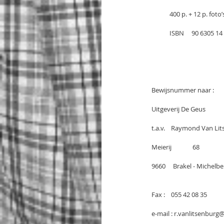
            400 p. + 12 p. f
            ISBN     90 6305 1
Bewijsnummer naar :
Uitgeverij De Geus
t.a.v.    Raymond Van Li
Meierij              68
9660     Brakel - Michelb
Fax :    055 42 08 35
e-mail : r.vanlitsenbur