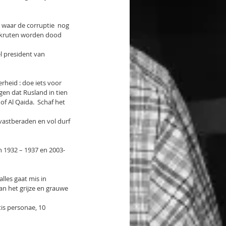
waar de corruptie  nog 
rekruten worden dood 
el president van 
heid : doe iets voor 
gen dat Rusland in tien 
of Al Qaida.  Schaf het 
vastberaden en vol durf 
n 1932 – 1937 en 2003-
lles gaat mis in 
an het grijze en grauwe 
tis personae, 10 