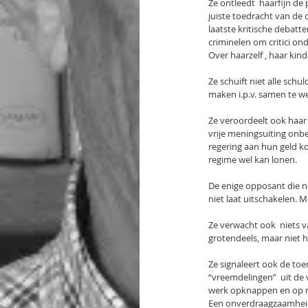
Ze ontleedt  haarfijn de 
juiste toedracht van de o
laatste kritische debatt
criminelen om critici ond
Over haarzelf , haar kin
Ze schuift niet alle sch
maken i.p.v. samen te we
Ze veroordeelt ook haar
vrije meningsuiting onbe
regering aan hun geld ko
regime wel kan lonen.
De enige opposant die no
niet laat uitschakelen. 
Ze verwacht ook  niets v
grotendeels, maar niet h
Ze signaleert ook de to
“vreemdelingen”  uit de 
werk opknappen en op m
Een onverdraagzaamheid d