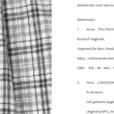
Aanbevolen voor wie ook
Referenties :
1.         Anna     POLITK
Russisch dagboek.
Uitgeverij De Geus, Breda
448 p. ; verklarende name
ISBN     978 – 90 – 445 – 10
2.         Nina     LOEGOVS
            Ik wil leven.
            Het gehe
            Uitgeverij W