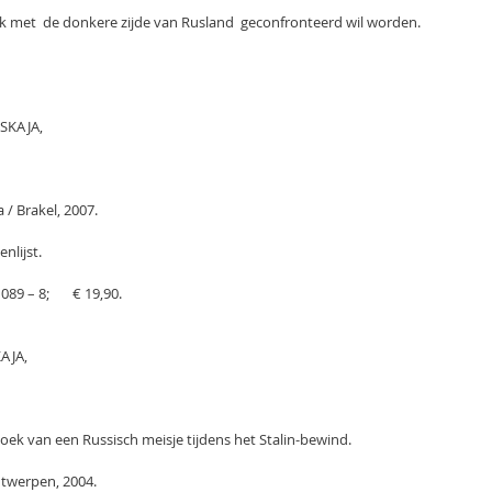
 met  de donkere zijde van Rusland  geconfronteerd wil worden.
OVSKAJA,
 / Brakel, 2007.
nlijst.
89 – 8;       € 19,90.
KAJA,
ime dagboek van een Russisch meisje tijdens het Stalin-bewind.
PG, Antwerpen, 2004.