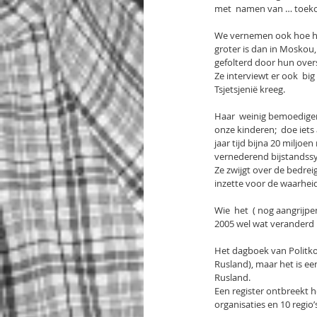
met  namen van … toekoms
We vernemen ook hoe het
groter is dan in Moskou
gefolterd door hun over
Ze interviewt er ook  big
Tsjetsjenië kreeg.
Haar  weinig bemoedigen
onze kinderen;  doe iets
jaar tijd bijna 20 miljoe
vernederend bijstandss
Ze zwijgt over de bedrei
inzette voor de waarheid
Wie  het  ( nog aangrijp
2005 wel wat veranderd is
Het dagboek van Politkov
Rusland), maar het is ee
Rusland.
Een register ontbreekt he
organisaties en 10 regio’