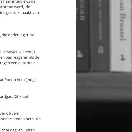
gs haar interviews de 
toritair werd,  de 
itie gebruik maakt van  
 die onderling ruzie 
het sovjetsysteem, die 
en pas reageren als de 
tegen een autoritair 
at Poetin hem ( nog )  
ardgas. Dit klopt 
er de vele 
sische steden het vuile 
hte dag  en  lijsten 