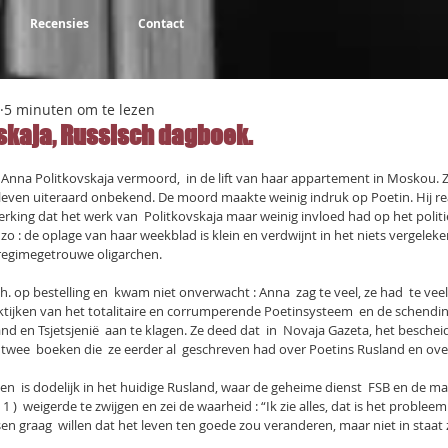
Recensies
Contact
5 minuten om te lezen
skaja, Russisch dagboek.
NaN uit 5 sterren.
Anna Politkovskaja vermoord,  in de lift van haar appartement in Moskou. 
bleven uiteraard onbekend. De moord maakte weinig indruk op Poetin. Hij r
king dat het werk van  Politkovskaja maar weinig invloed had op het politie
 zo : de oplage van haar weekblad is klein en verdwijnt in het niets vergelek
 regimegetrouwe oligarchen.
op bestelling en  kwam niet onverwacht : Anna  zag te veel, ze had  te veel 
ijken van het totalitaire en corrumperende Poetinsysteem  en de schendin
d en Tsjetsjenië  aan te klagen. Ze deed dat  in  Novaja Gazeta, het besch
twee  boeken die  ze eerder al  geschreven had over Poetins Rusland en over 
  is dodelijk in het huidige Rusland, waar de geheime dienst  FSB en de maf
 1 )  weigerde te zwijgen en zei de waarheid : “Ik zie alles, dat is het probleem
en graag  willen dat het leven ten goede zou veranderen, maar niet in staat zi