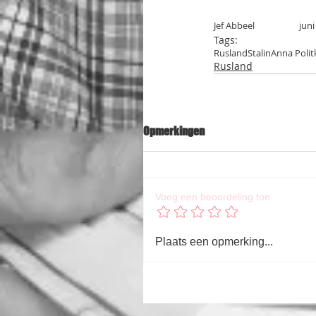
Jef Abbeel                     ju
Tags:
Rusland
Stalin
Anna Polit
Rusland
Opmerkingen
Voeg een beoordeling toe
Plaats een opmerking...