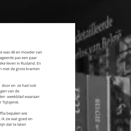
Ze was 48 en moeder van 
eageerde pas een paar 
ke leven in Rusland. En 
en met de grote kranten 
 door en  ze had ook  
gen van de 
eiden  weekblad waaraan 
Tsjtsjenië.
fia bepalen wie 
. Ik zie wat goed en 
jn dat te laten 