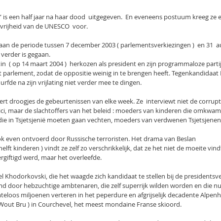
is een half jaar na haar dood  uitgegeven.  En eveneens postuum kreeg ze er
svrijheid van de UNESCO  voor.
an de periode tussen 7 december 2003 ( parlementsverkiezingen )  en 31  au
 verder is gegaan.
in  ( op 14 maart 2004 )  herkozen als president en zijn programmaloze parti
et parlement, zodat de oppositie weinig in te brengen heeft. Tegenkandidaa
urfde na zijn vrijlating niet verder mee te dingen.
rt droogjes de gebeurtenissen van elke week. Ze  interviewt niet de corrup
itici, maar de slachtoffers van het beleid : moeders van kinderen die omkwa
die in Tsjetsjenië moeten gaan vechten, moeders van verdwenen Tsjetsjenen 
ook even ontvoerd door Russische terroristen. Het drama van Beslan
elft kinderen ) vindt ze zelf zo verschrikkelijk, dat ze het niet de moeite vi
vergiftigd werd, maar het overleefde.
l Khodorkovski, die het waagde zich kandidaat te stellen bij de presidentsverk
lmd door hebzuchtige ambtenaren, die zelf superrijk wilden worden en die n
eloos miljoenen verteren in het peperdure en afgrijselijk decadente Alpenhot
 Wout Bru ) in Courchevel, het meest mondaine Franse skioord.