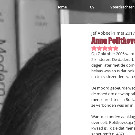
Home
CV
Voordrachten
Jef Abbeel
1 mei 2017
Anna Politkov
Beoordeeld met 
Op 7 oktober 2006 werd 
2 kinderen. De daders  
dagen later met de opmer
helaas was en is dat ook
en televisiezenders van
De moord gebeurde wsch. 
de moed om de wanprakt
mensenrechten  in Ruslan
ze verbonden was en in  
Wantoestanden aanklagen
overleeft. Politkovskaja (
kwaad is. Ik zie dat mens
gebeuren”( p. 437).