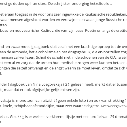
tige doden op hun sites.  De schrijfster  onderging hetzelfde lot.
 eraan toegaat in de voor ons zeer ingewikkelde Kaukasische republieken, 
, waar mensen afgeslacht worden en verdwijnen en waar  jonge Russische 
sten.
 boss  en nouveau riche  Kadirov, die van  zijn baas  Poetin onlangs de eretit
d  en zwaarmoedig dagboek sluit ze af met een krachtige oproep tot de over
 aan de armoede, het alcoholisme en het drugsgebruik, die ervoor zullen zor
n mensen zal verliezen. Schuif de schuld niet in de schoenen van de CIA, Israël 
ysteem af en zorg dat de armen hun medische zorgen weer kunnen betalen.
gingen die ze zelf ontvangt en de angst waarin ze moet leven, omdat ze zich 
.
ender ) dagboek van Nina Loegovskaja ( 2 )  gelezen heeft, merkt dat er tusse
, maar dat er ook afgrijselijke gelijkenissen zijn.
skaja is  monotoon van uitzicht ( geen enkele foto ) en ook van strekking ( a
n  koele,  schijnbaar afstandelijke, maar zeer waarheidsgetrouwe weergave v
laas. Gelukkig is er wel een verklarend  lijstje met een profiel van  29 drama
s.