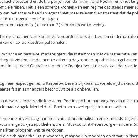
politieke toestand en de kruiperijen van de  intimi rond Poetin   en vindt lan
fficiële feiten. Het is een scherpe kroniek van een regime dat steeds meer au
en van het scherm haalde wegens “niet meer relevant” en toestaat dat de pol
er druk te zetten en af te tuigen.
deren  en haar man  ( of ex-man ? ) vernemen we te  weinig.
uld in de schoenen van Poetin. Ze veroordeelt ook de liberalen en democraten,
rken en zo  de kiesdrempel te halen.
  cynische en passieve  medeburgers, die instemmen met de restauratie van 
langrijk vinden, die de meeste zaken in de grootste  apathie laten gebeuren 
mt. In buurland Oekraïne toonde de Oranje revolutie alvast aan dat reactie 
g haar respect geniet, is Kasparov. Deze is blijkbaar zo wereldwijd bekend d
Maar zelfs zijn aanhangers beschouwt ze als onbenullen.
an de wereldleiders : die koesteren Poetin aan hun hart wegens zijn olie en a
elemaal : Angela Merkel durft Poetin soms wel op zijn tekorten wijzen.
enemende onverdraagzaamheid van ultranationalisten en skinheads  tegenov
voormalige Sovjetrepublieken, die in Moskou, Sint-Petersburg en andere Rus
arkten proberen wat te verkopen.
ie zich niet enkel uit in woorden, maar ook in moorden op straat, in klaarlic