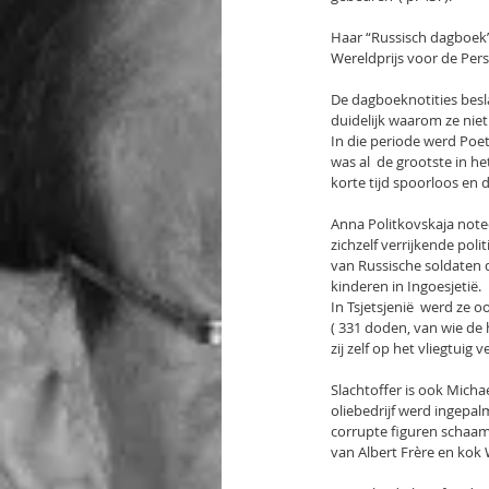
Haar “Russisch dagboek” 
Wereldprijs voor de Per
De dagboeknotities besla
duidelijk waarom ze niet
In die periode werd Poet
was al  de grootste in h
korte tijd spoorloos en d
Anna Politkovskaja notee
zichzelf verrijkende pol
van Russische soldaten 
kinderen in Ingoesjetië.
In Tsjetsjenië  werd ze 
( 331 doden, van wie de h
zij zelf op het vliegtuig 
Slachtoffer is ook Michae
oliebedrijf werd ingepa
corrupte figuren schaamt
van Albert Frère en kok