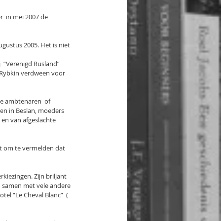
  in mei 2007 de 
gustus 2005. Het is niet 
j  “Verenigd Rusland” 
t Rybkin verdween voor 
te ambtenaren  of 
men in Beslan, moeders 
en van afgeslachte 
ndt om te vermelden dat 
iezingen. Zijn briljant 
u samen met vele andere 
el “Le Cheval Blanc”  ( 