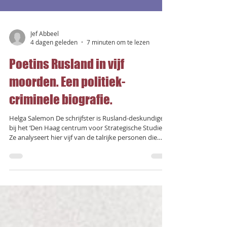
Jef Abbeel
4 dagen geleden
7 minuten om te lezen
Poetins Rusland in vijf
moorden. Een politiek-
criminele biografie.
Helga Salemon De schrijfster is Rusland-deskundige
bij het ‘Den Haag centrum voor Strategische Studies’.
Ze analyseert hier vijf van de talrijke personen die
tijdens Poetin van de aardbol verdwenen. Als men
rekening zou houden met wie uit het raam viel,
komen we aan tientallen. De auteur begint met een
korte biografie van Poetin. Al in 1993 verklaarde hij
dat hij de voorkeur gaf aan een Pinochet-dictatuur in
Rusland. In 1998 benoemde Jeltsin hem tot hoofd van
de geheime diens