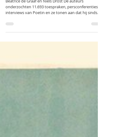
Geschiedenis als wapen in de
Russische politiek.
Beatrice de Graaf en Niels Drost De auteurs
onderzochten 11.693 toespraken, persconferenties en
interviews van Poetin en ze tonen aan dat hij sinds
het jaar 2000 geleidelijk radicaliseerde. Toen hij het
gevoel kreeg dat Europa hem niet respecteerde,
verklaarde hij de oorlog aan het Westen. Hierbij
misbruikte hij de geschiedenis en de orthodoxe kerk.
De auteurs proberen te achterhalen waarom hij
droomt van een Groot Russisch Rijk en waarom hij
daarvoor honderdduizenden Russen,