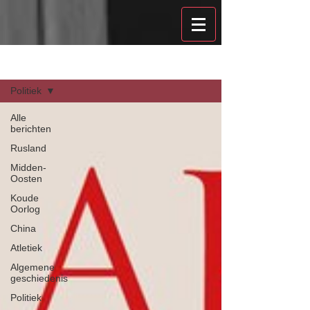
Recensies
Politiek
Alle
berichten
Rusland
Midden-
Oosten
Koude
Oorlog
China
Atletiek
Algemene
geschiedenis
Politiek