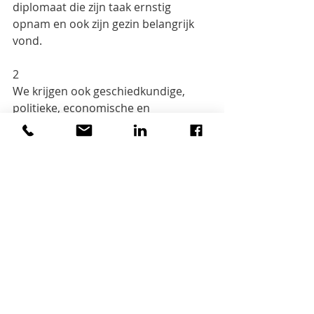
diplomaat die zijn taak ernstig 
opnam en ook zijn gezin belangrijk 
vond.
2
We krijgen ook geschiedkundige, 
politieke, economische en 
maatschappelijke informatie over de
landen en de instellingen waar hij 
mocht werken. En hij uit kritische 
bedenkingen over het gedrag
van een aantal Belgische en 
buitenlandse politici, diplomaten en 
militairen, vaak zaken die niet in de
kranten stonden. Hij beweert ook 
dat de Congolese arbeiders in de 
kobaltmijnen gegeseld worden
door de Chinese exploitanten en dat 
niemand daar iets op zegt (p. 123). 