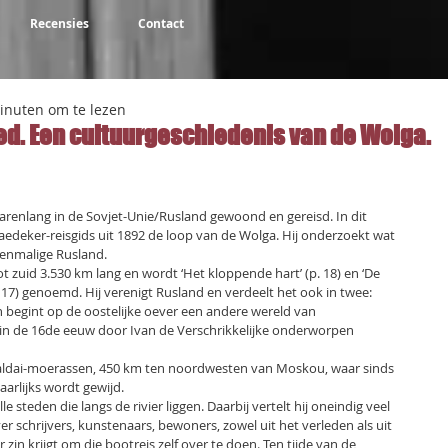
Recensies
Contact
inuten om te lezen
oed. Een cultuurgeschiedenis van de Wolga.
NaN uit 5 sterren.
jarenlang in de Sovjet-Unie/Rusland gewoond en gereisd. In dit
aedeker-reisgids uit 1892 de loop van de Wolga. Hij onderzoekt wat
oenmalige Rusland.
t zuid 3.530 km lang en wordt ‘Het kloppende hart’ (p. 18) en ‘De
17) genoemd. Hij verenigt Rusland en verdeelt het ook in twee:
n begint op de oostelijke oever een andere wereld van
 in de 16de eeuw door Ivan de Verschrikkelijke onderworpen
Valdai-moerassen, 450 km ten noordwesten van Moskou, waar sinds
aarlijks wordt gewijd.
lle steden die langs de rivier liggen. Daarbij vertelt hij oneindig veel
schrijvers, kunstenaars, bewoners, zowel uit het verleden als uit
 zin krijgt om die bootreis zelf over te doen. Ten tijde van de