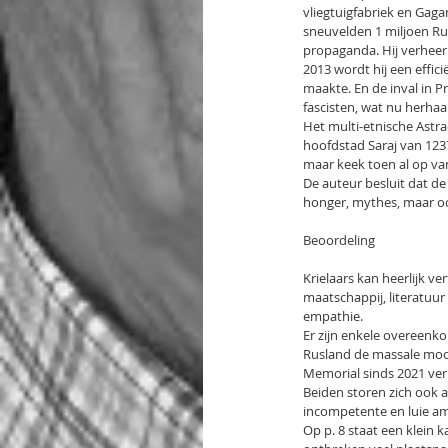
vliegtuigfabriek en Gagar
sneuvelden 1 miljoen Russ
propaganda. Hij verheerl
2013 wordt hij een eff
maakte. En de inval in P
fascisten, wat nu herha
Het multi-etnische Astra
hoofdstad Saraj van 123
maar keek toen al op va
De auteur besluit dat d
honger, mythes, maar o
Beoordeling
Krielaars kan heerlijk ve
maatschappij, literatuur
empathie.
Er zijn enkele overeenko
Rusland de massale moord
Memorial sinds 2021 ve
Beiden storen zich ook a
incompetente en luie a
Op p. 8 staat een klein k