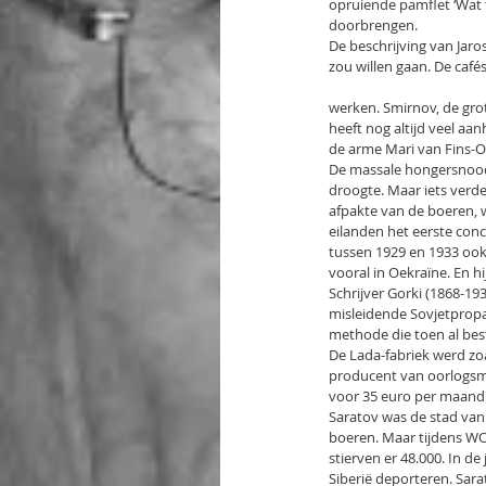
opruiende pamflet ‘Wat t
doorbrengen.
De beschrijving van Jaro
zou willen gaan. De café
werken. Smirnov, de gro
heeft nog altijd veel aa
de arme Mari van Fins-O
De massale hongersnood 
droogte. Maar iets verde
afpakte van de boeren, w
eilanden het eerste conc
tussen 1929 en 1933 ook 
vooral in Oekraïne. En h
Schrijver Gorki (1868-193
misleidende Sovjetpropag
methode die toen al bes
De Lada-fabriek werd zo
producent van oorlogsma
voor 35 euro per maand
Saratov was de stad van 
boeren. Maar tijdens W
stierven er 48.000. In de
Siberië deporteren. Sarat