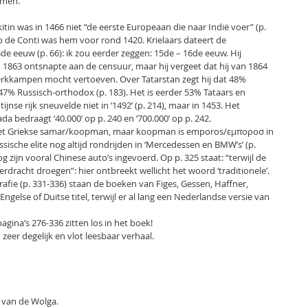
amen.
itin was in 1466 niet “de eerste Europeaan die naar Indië voer” (p.
o de Conti was hem voor rond 1420. Krielaars dateert de
de eeuw (p. 66): ik zou eerder zeggen: 15de – 16de eeuw. Hij
in 1863 ontsnapte aan de censuur, maar hij vergeet dat hij van 1864
werkkampen mocht vertoeven. Over Tatarstan zegt hij dat 48%
n 47% Russisch-orthodox (p. 183). Het is eerder 53% Tataars en
jnse rijk sneuvelde niet in ‘1492’ (p. 214), maar in 1453. Het
a bedraagt ‘40.000’ op p. 240 en ‘700.000’ op p. 242.
n het Griekse samar/koopman, maar koopman is emporos/εμποροσ in
ussische elite nog altijd rondrijden in ‘Mercedessen en BMW’s’ (p.
g zijn vooral Chinese auto’s ingevoerd. Op p. 325 staat: “terwijl de
racht droegen”: hier ontbreekt wellicht het woord ‘traditionele’.
grafie (p. 331-336) staan de boeken van Figes, Gessen, Haffner,
gelse of Duitse titel, terwijl er al lang een Nederlandse versie van
agina’s 276-336 zitten los in het boek!
 zeer degelijk en vlot leesbaar verhaal.
 van de Wolga.