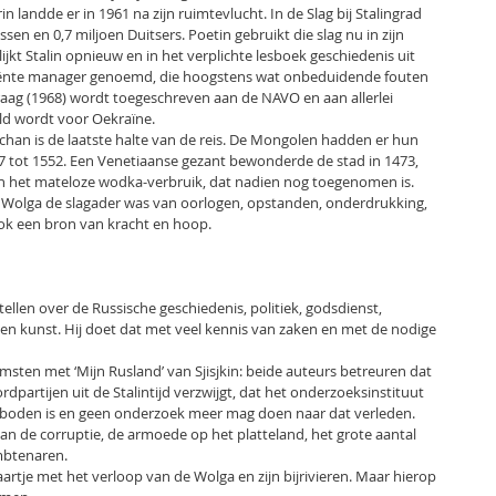
in landde er in 1961 na zijn ruimtevlucht. In de Slag bij Stalingrad
en en 0,7 miljoen Duitsers. Poetin gebruikt die slag nu in zijn
ijkt Stalin opnieuw en in het verplichte lesboek geschiedenis uit
iciënte manager genoemd, die hoogstens wat onbeduidende fouten
raag (1968) wordt toegeschreven aan de NAVO en aan allerlei
ald wordt voor Oekraïne.
chan is de laatste halte van de reis. De Mongolen hadden er hun
7 tot 1552. Een Venetiaanse gezant bewonderde de stad in 1473,
n het mateloze wodka-verbruik, dat nadien nog toegenomen is.
e Wolga de slagader was van oorlogen, opstanden, onderdrukking,
ok een bron van kracht en hoop.
rtellen over de Russische geschiedenis, politiek, godsdienst,
 en kunst. Hij doet dat met veel kennis van zaken en met de nodige
msten met ‘Mijn Rusland’ van Sjisjkin: beide auteurs betreuren dat
partijen uit de Stalintijd verzwijgt, dat het onderzoeksinstituut
rboden is en geen onderzoek meer mag doen naar dat verleden.
an de corruptie, de armoede op het platteland, het grote aantal
mbtenaren.
aartje met het verloop van de Wolga en zijn bijrivieren. Maar hierop