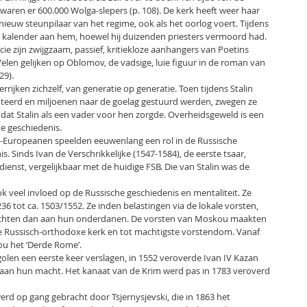
) waren er 600.000 Wolga-slepers (p. 108). De kerk heeft weer haar
ieuw steunpilaar van het regime, ook als het oorlog voert. Tijdens
en kalender aan hem, hoewel hij duizenden priesters vermoord had.
cie zijn zwijgzaam, passief, kritiekloze aanhangers van Poetins
elen gelijken op Oblomov, de vadsige, luie figuur in de roman van
29).
rijken zichzelf, van generatie op generatie. Toen tijdens Stalin
teerd en miljoenen naar de goelag gestuurd werden, zwegen ze
dat Stalin als een vader voor hen zorgde. Overheidsgeweld is een
e geschiedenis.
-Europeanen speelden eeuwenlang een rol in de Russische
. Sinds Ivan de Verschrikkelijke (1547-1584), de eerste tsaar,
ienst, vergelijkbaar met de huidige FSB. Die van Stalin was de
veel invloed op de Russische geschiedenis en mentaliteit. Ze
36 tot ca. 1503/1552. Ze inden belastingen via de lokale vorsten,
dachten dan aan hun onderdanen. De vorsten van Moskou maakten
de Russisch-orthodoxe kerk en tot machtigste vorstendom. Vanaf
u het ‘Derde Rome’.
len een eerste keer verslagen, in 1552 veroverde Ivan IV Kazan
 aan hun macht. Het kanaat van de Krim werd pas in 1783 veroverd
erd op gang gebracht door Tsjernysjevski, die in 1863 het