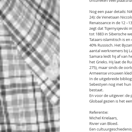
ontbreken veel plaatsn
Nog een paar details: Nik
24): de Venetiaan Niccol
Renaissance in de 12 –13
zegt dat Tsjernysjevski 
tot 1883 in Siberische 
Tataars-islamitisch is e
40% Russisch. Het Byzanti
aantal werknemers bij Lad
Samara leidt hij af va
het Grieks. Hij laat de R
275), maar sinds de oorlo
Armeense vrouwen klederd
In de uitgebreide biblio
Sebestyen nog met hun En
bestaat.
En voor de uitgever: de p
Globaal gezien is het een
Referentie:
Michel Krielaars,
Rivier van Bloed.
Een cultuurgeschiedenis