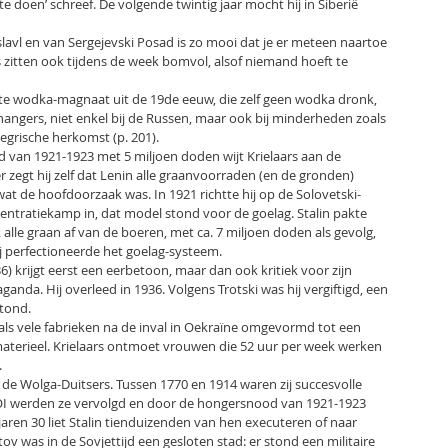
e doen’ schreef. De volgende twintig jaar mocht hij in Siberië
slavl en van Sergejevski Posad is zo mooi dat je er meteen naartoe
s zitten ook tijdens de week bomvol, alsof niemand hoeft te
te wodka-magnaat uit de 19de eeuw, die zelf geen wodka dronk,
nhangers, niet enkel bij de Russen, maar ook bij minderheden zoals
egrische herkomst (p. 201).
van 1921-1923 met 5 miljoen doden wijt Krielaars aan de
r zegt hij zelf dat Lenin alle graanvoorraden (en de gronden)
at de hoofdoorzaak was. In 1921 richtte hij op de Solovetski-
entratiekamp in, dat model stond voor de goelag. Stalin pakte
alle graan af van de boeren, met ca. 7 miljoen doden als gevolg,
ij perfectioneerde het goelag-systeem.
6) krijgt eerst een eerbetoon, maar dan ook kritiek voor zijn
anda. Hij overleed in 1936. Volgens Trotski was hij vergiftigd, een
tond.
als vele fabrieken na de inval in Oekraïne omgevormd tot een
terieel. Krielaars ontmoet vrouwen die 52 uur per week werken
.
de Wolga-Duitsers. Tussen 1770 en 1914 waren zij succesvolle
OI werden ze vervolgd en door de hongersnood van 1921-1923
 jaren 30 liet Stalin tienduizenden van hen executeren of naar
ov was in de Sovjettijd een gesloten stad: er stond een militaire