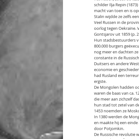
schilder Ilja Repin (1873
macht van toen en is opn
Stalin wijdde ze zelfs e
Veel Russen in de provin
oorlog tegen Oekraïne. V
Gontsjarov uit 1859 (p. 2
Hun stadsbestuurders ver
800.000 burgers geëxecu
nog meer en dachten ze 
constante in de Russisch
Duitsers en andere West
economie en geschiedenis
had Rusland een terreurd
ergste.
De Mongolen hadden ook 
waren de baas van ca. 12
die meer aan zichzelf 
hun stad tot zetel van 
1453 noemden ze Mosko
In 1380 werden de Mongo
en maakte hij een einde
door Potjomkin.
De Russische revolutie w