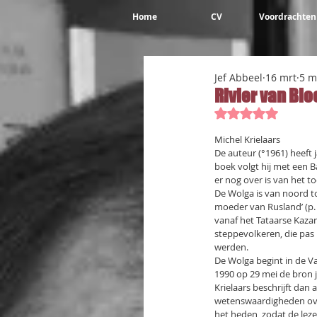
Home
CV
Voordrachten
Jef Abbeel
16 mrt
5 m
Rivier van Bl
Beoordeeld met 
Michel Krielaars
De auteur (°1961) heeft 
boek volgt hij met een B
er nog over is van het t
De Wolga is van noord to
moeder van Rusland’ (p. 
vanaf het Tataarse Kaza
steppevolkeren, die pas
werden.
De Wolga begint in de 
1990 op 29 mei de bron j
Krielaars beschrijft dan a
wetenswaardigheden over 
het heden, zodat de lezer