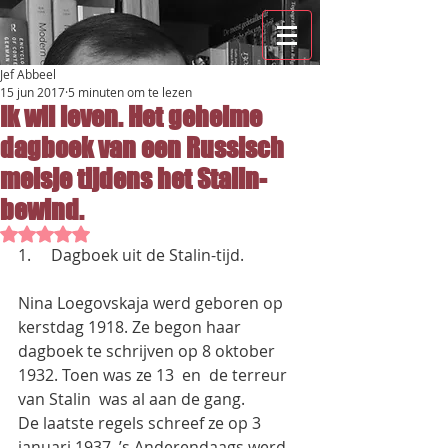
Jef Abbeel
15 jun 2017
5 minuten om te lezen
Ik wil leven. Het geheime
dagboek van een Russisch
meisje tijdens het Stalin-
bewind.
Beoordeeld met NaN uit 5 sterren.
1.     Dagboek uit de Stalin-tijd.
Nina Loegovskaja werd geboren op 
kerstdag 1918. Ze begon haar 
dagboek te schrijven op 8 oktober 
1932. Toen was ze 13  en  de terreur 
van Stalin  was al aan de gang.
De laatste regels schreef ze op 3 
januari 1937. ’s Anderendaags werd 