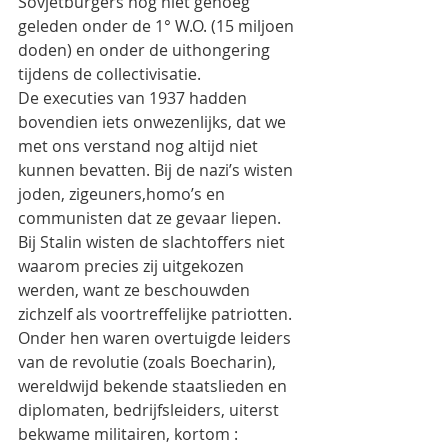
Sovjetburgers nog niet genoeg 
geleden onder de 1° W.O. (15 miljoen 
doden) en onder de uithongering 
tijdens de collectivisatie.
De executies van 1937 hadden 
bovendien iets onwezenlijks, dat we 
met ons verstand nog altijd niet 
kunnen bevatten. Bij de nazi’s wisten 
joden, zigeuners,homo’s en 
communisten dat ze gevaar liepen. 
Bij Stalin wisten de slachtoffers niet 
waarom precies zij uitgekozen 
werden, want ze beschouwden 
zichzelf als voortreffelijke patriotten. 
Onder hen waren overtuigde leiders 
van de revolutie (zoals Boecharin), 
wereldwijd bekende staatslieden en 
diplomaten, bedrijfsleiders, uiterst 
bekwame militairen, kortom : 