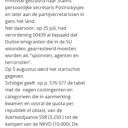
Frinovski gestuurd naar Stalins 
persoonlijke secretaris Poslriobysjev 
en later aan de partijsecretarissen in 
gans het land.
Net daarvoor, op 25 juli, had 
verordening 00439 al bepaald dat 
Duitse emigranten die in de SU 
woonden, gearresteerd moesten 
worden als “spionnen, agenten en 
terroristen”.
Op 5 augustus werd het startschot 
gegeven.
Schlögel geeft  op p. 576-577 de tabel 
met de  negen contingenten en 
categorieën die in aanmerking 
kwamen en vooral de quota per 
republiek of oblast, van de 
Azerbeidjaanse SSR (5.250 ) tot de 
kampen van de NKVD (10.000). De 