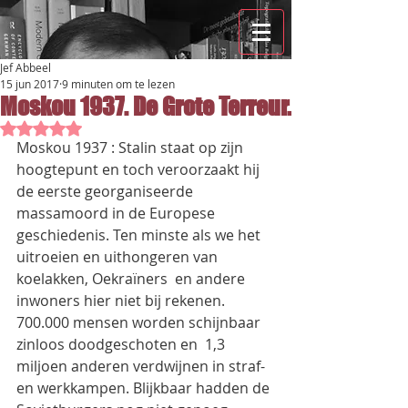
Jef Abbeel
15 jun 2017
9 minuten om te lezen
Moskou 1937. De Grote Terreur.
Beoordeeld met NaN uit 5 sterren.
Moskou 1937 : Stalin staat op zijn 
hoogtepunt en toch veroorzaakt hij 
de eerste georganiseerde 
massamoord in de Europese 
geschiedenis. Ten minste als we het 
uitroeien en uithongeren van 
koelakken, Oekraïners  en andere 
inwoners hier niet bij rekenen.
700.000 mensen worden schijnbaar 
zinloos doodgeschoten en  1,3 
miljoen anderen verdwijnen in straf- 
en werkkampen. Blijkbaar hadden de 