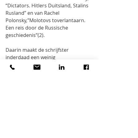
“Dictators. Hitlers Duitsland, Stalins 
Rusland” en van Rachel 
Polonsky,”Molotovs toverlantaarn. 
Een reis door de Russische 
geschiedenis”(2).
Daarin maakt de schrijfster 
inderdaad een weinig 
gestructureerde, maar poëtische 
reis door de Russische geschiedenis 
en vertelt ze dat zij tijdelijk mocht 
verblijven in  Molotovs appartement 
op het Kremlin, vlak bij dat van Stalin.
De fanatieke boekenverzamelaar had 
daar een hele reeks boeken 
achtergelaten van auteurs die hijzelf 
naar de kampen verbannen of ter 
dood veroordeeld had.