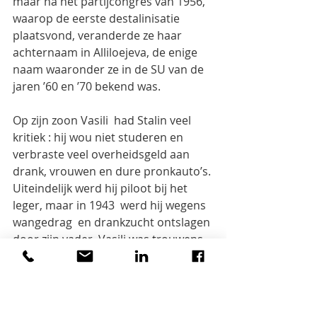
maar na het partijcongres van 1956, 
waarop de eerste destalinisatie 
plaatsvond, veranderde ze haar 
achternaam in Alliloejeva, de enige 
naam waaronder ze in de SU van de 
jaren ’60 en ’70 bekend was.
Op zijn zoon Vasili  had Stalin veel 
kritiek : hij wou niet studeren en 
verbraste veel overheidsgeld aan 
drank, vrouwen en dure pronkauto’s. 
Uiteindelijk werd hij piloot bij het 
leger, maar in 1943  werd hij wegens 
wangedrag  en drankzucht ontslagen 
door zijn vader. Vasili was trouwens 
zeer bang van zijn vader.
Vasili trouwde drie keer, nl. in 1940, 
1946 en 1950. Uit zijn eerste twee 