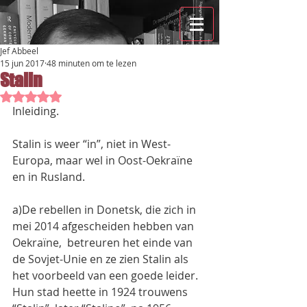
Jef Abbeel
15 jun 2017
48 minuten om te lezen
Stalin
Beoordeeld met NaN uit 5 sterren.
Inleiding.
Stalin is weer “in”, niet in West-
Europa, maar wel in Oost-Oekraïne 
en in Rusland.
a)De rebellen in Donetsk, die zich in 
mei 2014 afgescheiden hebben van 
Oekraïne,  betreuren het einde van 
de Sovjet-Unie en ze zien Stalin als 
het voorbeeld van een goede leider.
Hun stad heette in 1924 trouwens 