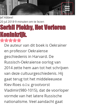
Jef Abbeel
20 jul 2018
9 minuten om te lezen
Serhii Plokhy, Het Verloren
Koninkrijk.
Beoordeeld met NaN uit 5 sterren.
De auteur van dit boek is Oekraïner 
en professor Oekraïense 
geschiedenis in Harvard. De 
Russisch-Oekraïense oorlog van 
2014 zette hem aan tot het schrijven 
van deze cultuurgeschiedenis. Hij 
gaat terug tot het middeleeuwse 
Kiev-Roes o.l.v. grootvorst 
Vladimir(980-1015), dat de voorloper 
vormde van het latere Russische 
nationalisme. Veel aandacht gaat 