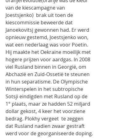
oranjerevolutie(oranje was de kleur 
van de kiescampagne van  
Joestsjenko)  brak uit toen de 
kiescommissie beweerde dat 
Janoekovitsj gewonnen had. Er werd 
opnieuw gestemd, Joestsjenko won, 
wat een nederlaag was voor Poetin. 
Hij maakte het Oekraïne moeilijk met 
hogere prijzen voor aardgas. In 2008 
viel Rusland binnen in Georgië, om 
Abchazië en Zuid-Ossetië te steunen 
in hun separatisme. De Olympische 
Winterspelen in het subtropische 
Sotsji eindigden met Rusland op de 
1° plaats, maar ze hadden 52 miljard 
dollar gekost, 4 keer het voorziene 
bedrag. Plokhy vergeet  te zeggen 
dat Rusland nadien zwaar gestraft 
werd voor de georganiseerde doping.