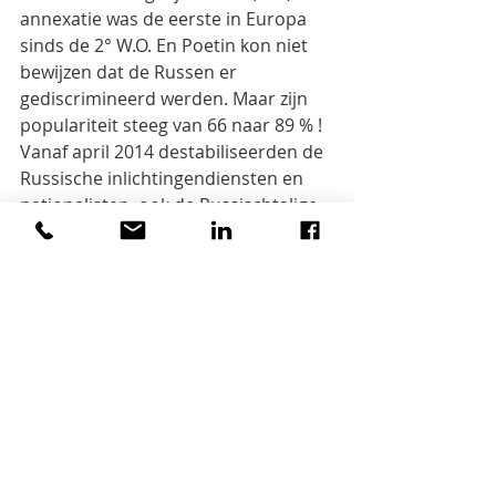
annexatie was de eerste in Europa 
sinds de 2° W.O. En Poetin kon niet 
bewijzen dat de Russen er 
gediscrimineerd werden. Maar zijn 
populariteit steeg van 66 naar 89 % ! 
Vanaf april 2014 destabiliseerden de 
Russische inlichtingendiensten en 
nationalisten  ook de Russischtalige 
gebieden van Oost- en Zuid-
Oekraïne, omdat de Russen er 
“bedreigd werden met genocide”. 
Hun doel was de opdeling van 
Oekraïne. De opstand in de Donets 
werd gefinancierd vanuit Moskou, 
dat ook Boek-raketten leverde. Eén 
daarvan schoot een burgervliegtuig 
neer met 283 (vooral Nederlandse)  
doden. De interventie kostte teveel 