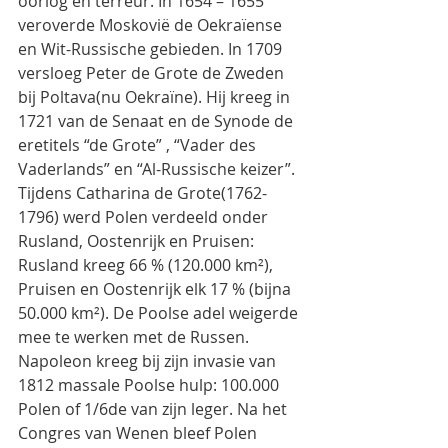
oorlog en terreur. In 1654 – 1655 
veroverde Moskovië de Oekraïense 
en Wit-Russische gebieden. In 1709 
versloeg Peter de Grote de Zweden 
bij Poltava(nu Oekraïne). Hij kreeg in 
1721 van de Senaat en de Synode de 
eretitels “de Grote” , “Vader des 
Vaderlands” en “Al-Russische keizer”. 
Tijdens Catharina de Grote(1762-
1796) werd Polen verdeeld onder 
Rusland, Oostenrijk en Pruisen: 
Rusland kreeg 66 % (120.000 km²), 
Pruisen en Oostenrijk elk 17 % (bijna 
50.000 km²). De Poolse adel weigerde 
mee te werken met de Russen. 
Napoleon kreeg bij zijn invasie van 
1812 massale Poolse hulp: 100.000 
Polen of 1/6de van zijn leger. Na het 
Congres van Wenen bleef Polen 