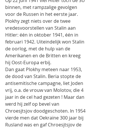
Op 22 juni 1941 viel Hitler toch de SU 
binnen, met rampzalige gevolgen 
voor de Russen in het eerste jaar. 
Plokhy zegt niets over de twee 
vredesvoorstellen van Stalin aan 
Hitler: één in oktober 1941, één in 
februari 1942. Uiteindelijk won Stalin 
de oorlog, met de hulp van de 
Amerikanen en de Britten en kreeg 
hij Oost-Europa erbij.
Dan gaat Plokhy meteen naar 1953, 
de dood van Stalin. Beria stopte de 
antisemitische campagne, liet Joden 
vrij, o.a. de vrouw van Molotov, die 4 
jaar in de cel had gezeten ! Maar dan 
werd hij zelf op bevel van 
Chroesjtsjov doodgeschoten. In 1954 
vierde men dat Oekraïne 300 jaar bij 
Rusland was en gaf Chroesjtsjov de 